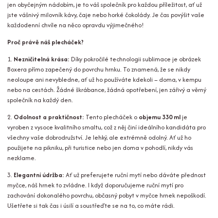
jen obyčejným nádobím, je to váš společník pro každou příležitost, ať už
jste vášnivý milovník kávy, čaje nebo horké čokolády. Je čas povýšit vaše
každodenní chvíle na něco opravdu výjimečného!
Proč právě náš plecháček?
1.
Nezničitelná krása:
Díky pokročilé technologii sublimace je obrázek
Boxera přímo zapečený do povrchu hrnku. To znamená, že se nikdy
neoloupe ani nevybledne, ať už ho používáte kdekoli – doma, v kempu
nebo na cestách. Žádné škrábance, žádná opotřebení, jen zářivý a věrný
společník na každý den.
2.
Odolnost a praktičnost:
Tento plecháček o
objemu 330 ml
je
vyroben z vysoce kvalitního smaltu, což z něj činí ideálního kandidáta pro
všechny vaše dobrodružství. Je lehký, ale extrémně odolný. Ať už ho
použijete na pikniku, při turistice nebo jen doma v pohodlí, nikdy vás
nezklame.
3.
Elegantní údržba:
Ať už preferujete ruční mytí nebo dáváte přednost
myčce, náš hrnek to zvládne. I když doporučujeme ruční mytí pro
zachování dokonalého povrchu, občasný pobyt v myčce hrnek nepoškodí.
Ušetřete si tak čas i úsilí a soustřeďte se na to, co máte rádi.