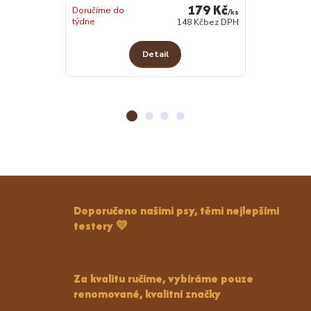
179 Kč
Doručíme do
/
ks
týdne
Skladem 4 ks
148 Kč
bez DPH
Detail
Z
Doporučeno našimi psy, těmi nejlepšími
testery 💛
Za kvalitu ručíme, vybíráme pouze
renomované, kvalitní značky