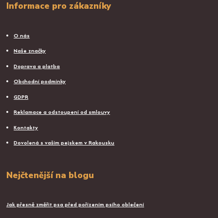
Informace pro zákazníky
O nás
Naše značky
Doprava a platba
Obchodní podmínky
GDPR
Reklamace a odstoupení od smlouvy
Kontakty
Dovolená s vaším pejskem v Rakousku
Nejčtenější na blogu
Jak přesně změřit psa před pořízením psího oblečení