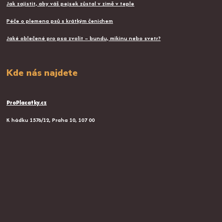
Jak zajistit, aby váš pejsek zůstal v zimě v teple
Péče o plemena psů s krátkým čenichem
Jaké oblečené pro psa zvolit – bundu, mikinu nebo svetr?
Kde nás najdete
ProPlacatky.cz
K hádku 1576/12, Praha 10, 107 00