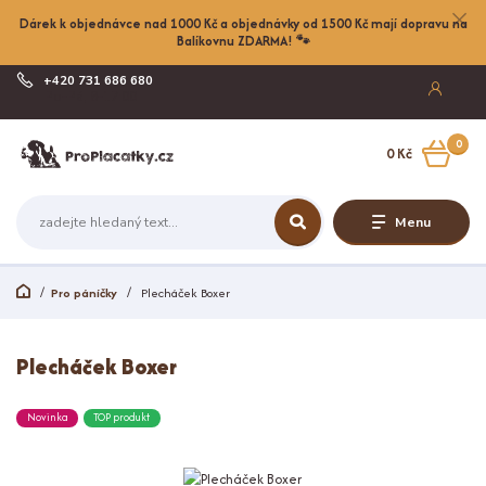
Dárek k objednávce nad 1000 Kč a objednávky od 1500 Kč mají dopravu na
Balíkovnu ZDARMA! 🐾
+420 731 686 680
Po-Pá, 8-17:00
0
0 Kč
Menu
Pro páníčky
Plecháček Boxer
Plecháček Boxer
Novinka
TOP produkt