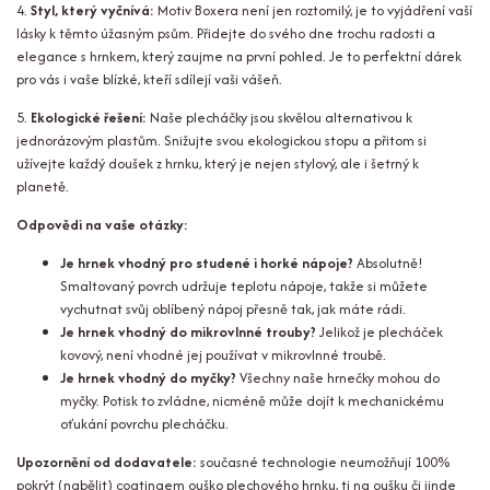
4.
Styl, který vyčnívá:
Motiv Boxera není jen roztomilý, je to vyjádření vaší
lásky k těmto úžasným psům. Přidejte do svého dne trochu radosti a
elegance s hrnkem, který zaujme na první pohled. Je to perfektní dárek
pro vás i vaše blízké, kteří sdílejí vaši vášeň.
5.
Ekologické řešení:
Naše plecháčky jsou skvělou alternativou k
jednorázovým plastům. Snižujte svou ekologickou stopu a přitom si
užívejte každý doušek z hrnku, který je nejen stylový, ale i šetrný k
planetě.
Odpovědi na vaše otázky:
Je hrnek vhodný pro studené i horké nápoje?
Absolutně!
Smaltovaný povrch udržuje teplotu nápoje, takže si můžete
vychutnat svůj oblíbený nápoj přesně tak, jak máte rádi.
Je hrnek vhodný do mikrovlnné trouby?
Jelikož je plecháček
kovový, není vhodné jej používat v mikrovlnné troubě.
Je hrnek vhodný do myčky?
Všechny naše hrnečky mohou do
myčky. Potisk to zvládne, nicméně může dojít k mechanickému
oťukání povrchu plecháčku.
Upozornění od dodavatele:
současné technologie neumožňují 100%
pokrýt (nabělit) coatingem ouško plechového hrnku, tj na oušku či jinde