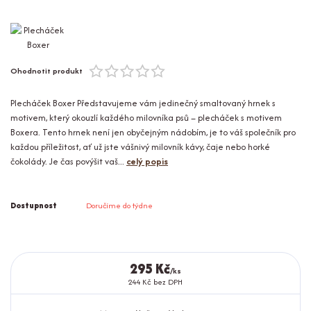
Ohodnotit produkt
Plecháček Boxer Představujeme vám jedinečný smaltovaný hrnek s
motivem, který okouzlí každého milovníka psů – plecháček s motivem
Boxera. Tento hrnek není jen obyčejným nádobím, je to váš společník pro
každou příležitost, ať už jste vášnivý milovník kávy, čaje nebo horké
čokolády. Je čas povýšit vaš...
celý popis
Dostupnost
Doručíme do týdne
295 Kč
/
ks
244 Kč
bez DPH