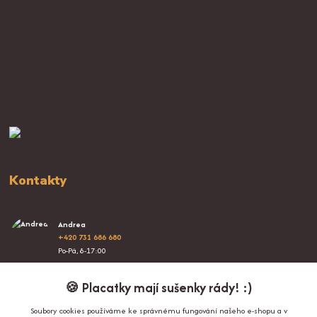
Kontakty
Andrea
+420 731 686 680
Po-Pá, 8-17:00
info@proplacatky.cz
🍪 Placatky mají sušenky rády! :)
Soubory cookies používáme ke správnému fungování našeho e-shopu a v