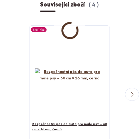
Související zboží
4
Novinka
Novinka
Bezpečnostní pás do auta pro malé psy – 50
cm × 16 mm, černá
Bunda pro psy