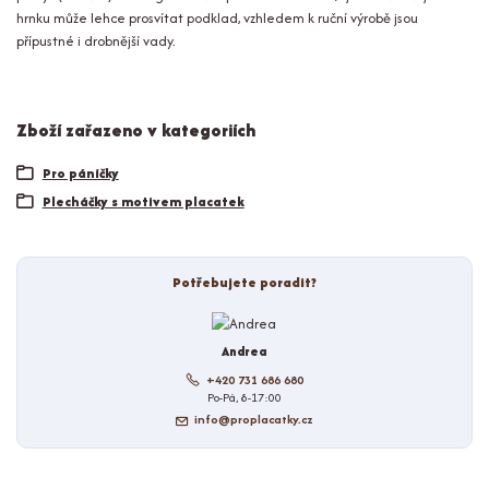
hrnku může lehce prosvítat podklad, vzhledem k ruční výrobě jsou
přípustné i drobnější vady.
Zboží zařazeno v kategoriích
Pro páníčky
Plecháčky s motivem placatek
Potřebujete poradit?
Andrea
+420 731 686 680
Po-Pá, 8-17:00
info@proplacatky.cz