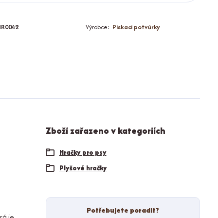
HR0042
Výrobce:
Pískací potvůrky
Zboží zařazeno v kategoriích
Hračky pro psy
Plyšové hračky
Potřebujete poradit?
erá je