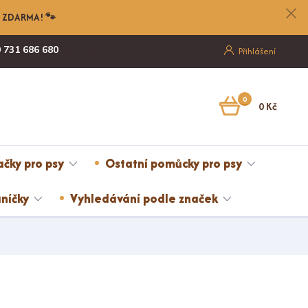
nu ZDARMA! 🐾
 731 686 680
Po-Pá, 8-17:00
Přihlášení
0
0 Kč
ačky pro psy
Ostatní pomůcky pro psy
níčky
Vyhledávání podle značek