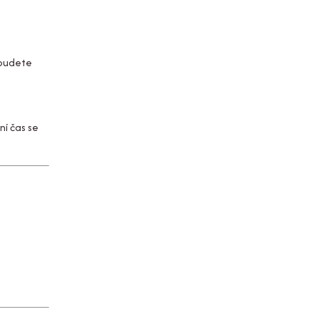
y budete
ní čas se