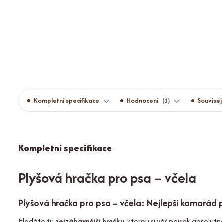
Kompletní specifikace
Hodnocení
1
Souvisej
Kompletní specifikace
Plyšová hračka pro psa – včela
Plyšová hračka pro psa – včela: Nejlepší kamarád
Hledáte tu
nejzábavnější hračku
, kterou si váš pejsek absolu