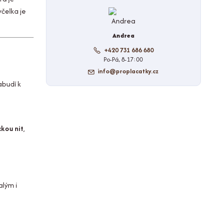
čelka je
Andrea
+420 731 686 680
Po-Pá, 8-17:00
info@proplacatky.cz
abudí k
ckou nit
,
alým i