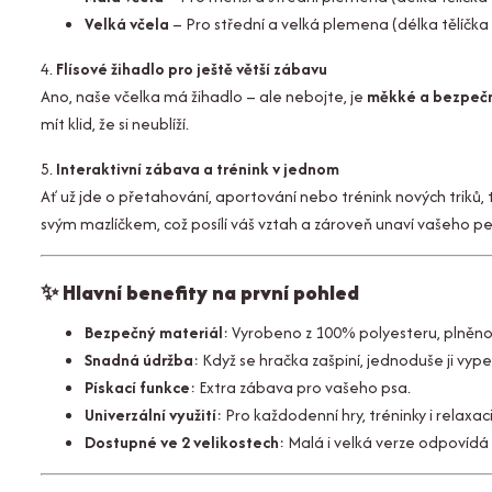
Velká včela
– Pro střední a velká plemena (délka tělíčka 
4.
Flísové žihadlo pro ještě větší zábavu
Ano, naše včelka má žihadlo – ale nebojte, je
měkké a bezpeč
mít klid, že si neublíží.
5.
Interaktivní zábava a trénink v jednom
Ať už jde o přetahování, aportování nebo trénink nových triků, 
svým mazlíčkem, což posílí váš vztah a zároveň unaví vašeho pe
✨
Hlavní benefity na první pohled
Bezpečný materiál
: Vyrobeno z 100% polyesteru, plněn
Snadná údržba
: Když se hračka zašpiní, jednoduše ji vype
Pískací funkce
: Extra zábava pro vašeho psa.
Univerzální využití
: Pro každodenní hry, tréninky i relaxaci
Dostupné ve 2 velikostech
: Malá i velká verze odpovíd