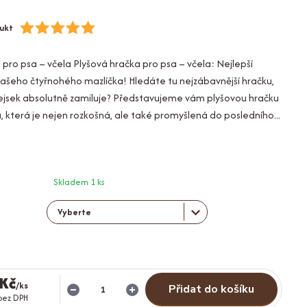
ukt
 pro psa – včela Plyšová hračka pro psa – včela: Nejlepší
šeho čtyřnohého mazlíčka! Hledáte tu nejzábavnější hračku,
pejsek absolutně zamiluje? Představujeme vám plyšovou hračku
u, která je nejen rozkošná, ale také promyšlená do posledního...
Skladem 1 ks
 Kč
/
ks
Přidat do košíku
bez DPH