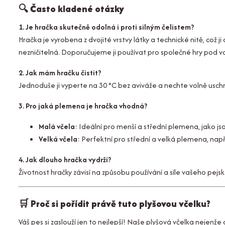
🔍
Často kladené otázky
1. Je hračka skutečně odolná i proti silným čelistem?
Hračka je vyrobena z dvojité vrstvy látky a technické nitě, což 
nezničitelná. Doporučujeme ji používat pro společné hry pod 
2. Jak mám hračku čistit?
Jednoduše ji vyperte na 30 °C bez aviváže a nechte volně uschn
3. Pro jaká plemena je hračka vhodná?
Malá včela
: Ideální pro menší a střední plemena, jako jso
Velká včela
: Perfektní pro střední a velká plemena, např
4. Jak dlouho hračka vydrží?
Životnost hračky závisí na způsobu používání a síle vašeho pejs
🛒
Proč si pořídit právě tuto plyšovou včelku?
Váš pes si zaslouží jen to nejlepší! Naše plyšová včelka nejenž