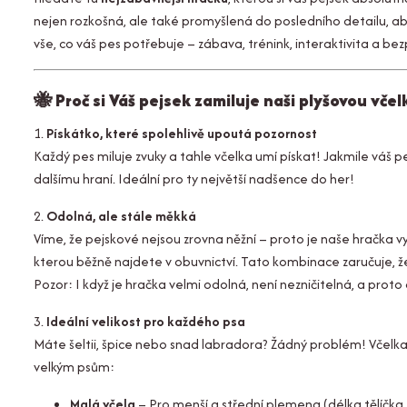
nejen rozkošná, ale také promyšlená do posledního detailu, ab
vše, co váš pes potřebuje – zábava, trénink, interaktivita a b
🐝
Proč si Váš pejsek zamiluje naši plyšovou včel
1.
Pískátko, které spolehlivě upoutá pozornost
Každý pes miluje zvuky a tahle včelka umí pískat! Jakmile váš pe
dalšímu hraní. Ideální pro ty největší nadšence do her!
2.
Odolná, ale stále měkká
Víme, že pejskové nejsou zrovna něžní – proto je naše hračka 
kterou běžně najdete v obuvnictví. Tato kombinace zaručuje, 
Pozor: I když je hračka velmi odolná, není nezničitelná, a pr
3.
Ideální velikost pro každého psa
Máte šeltii, špice nebo snad labradora? Žádný problém! Včelk
velkým psům:
Malá včela
– Pro menší a střední plemena (délka tělíčka 