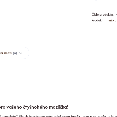
Číslo produktu:
Produkt:
Hračka
ící zboží
4
 pro vašeho čtyřnohého mazlíčka!
tně zamiluje? Představujeme vám
plyšovou hračku pro psa – včelu
, kt