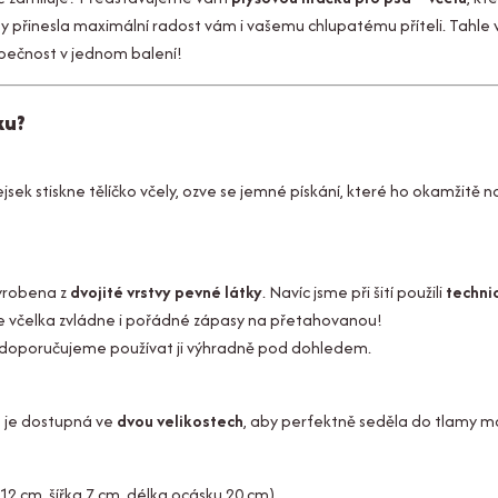
y přinesla maximální radost vám i vašemu chlupatému příteli. Tahle v
ezpečnost v jednom balení!
ku?
jsek stiskne tělíčko včely, ozve se jemné pískání, které ho okamžitě n
vyrobena z
dvojité vrstvy pevné látky
. Navíc jsme při šití použili
techni
že včelka zvládne i pořádné zápasy na přetahovanou!
oto doporučujeme používat ji výhradně pod dohledem.
a je dostupná ve
dvou velikostech
, aby perfektně seděla do tlamy m
12 cm, šířka 7 cm, délka ocásku 20 cm).