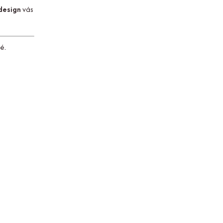
design
vás
é.