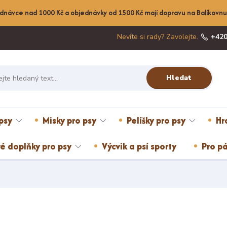
dnávce nad 1000 Kč a objednávky od 1500 Kč mají dopravu na Balíkov
Nevíte si rady? Zavolejte.
+420
Hledat
psy
Misky pro psy
Pelíšky pro psy
Hr
é doplňky pro psy
Výcvik a psí sporty
Pro pá