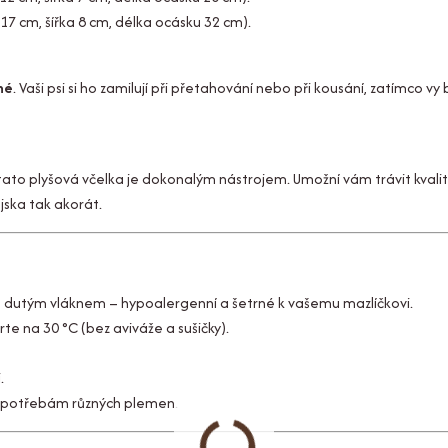
17 cm, šířka 8 cm, délka ocásku 32 cm).
né
. Vaši psi si ho zamilují při přetahování nebo při kousání, zatímco v
tato plyšová včelka je dokonalým nástrojem. Umožní vám trávit kvalit
jska tak akorát.
o dutým vláknem – hypoalergenní a šetrné k vašemu mazlíčkovi.
rte na 30 °C (bez aviváže a sušičky).
.
á potřebám různých plemen.