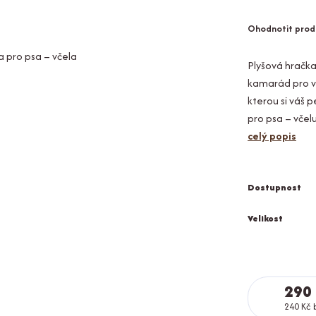
Ohodnotit prod
Plyšová hračka
kamarád pro va
kterou si váš 
pro psa – včel
celý popis
Dostupnost
Velikost
290
240 Kč