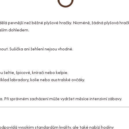
ji dělá pevnější než běžné plyšové hračky. Nicméně, žádná plyšová hrač
vaším dohledem.
out. Sušička ani žehlení nejsou vhodné.
u šeltie, špicové, knírači nebo kelpie.
íklad labradory, kolie nebo australské ovčáky.
ka. Při správném zacházení může vydržet měsíce intenzivní zábavy.
e odpovídá vysokým standardům kvality, ale také nabízí hodiny