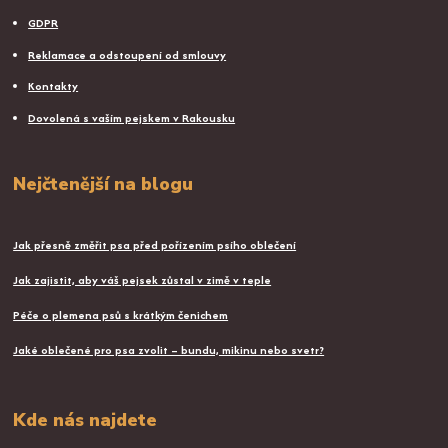
GDPR
Reklamace a odstoupení od smlouvy
Kontakty
Dovolená s vaším pejskem v Rakousku
Nejčtenější na blogu
Jak přesně změřit psa před pořízením psího oblečení
Jak zajistit, aby váš pejsek zůstal v zimě v teple
Péče o plemena psů s krátkým čenichem
Jaké oblečené pro psa zvolit – bundu, mikinu nebo svetr?
Kde nás najdete