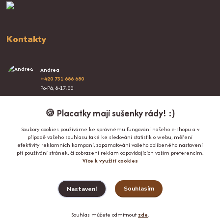
Kontakty
Andrea
+420 731 686 680
Po-Pá, 8-17:00
info@proplacatky.cz
🍪 Placatky mají sušenky rády! :)
Soubory cookies používáme ke správnému fungování našeho e-shopu a v
případě vašeho souhlasu také ke sledování statistik o webu, měření
efektivity reklamních kampaní, zapamatování vašeho oblíbeného nastavení
při používání stránek, či zobrazení reklam odpovídajících vašim preferencím.
Více k využití cookies
Upravit sběr cookies.
Souhlasím
Nastavení
© Copyright 2024-2026 ProPlacatky.cz
Souhlas můžete odmítnout
zde
.