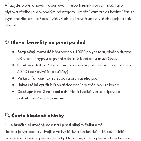
Ať už jde o přetahování, aportování nebo trénink nových triků, tato
plyšová včelka je dokonalým nástrojem. Umožní vám trávit kvalitní čas se
svým mazlíčkem, což posílí váš vztah a zároveň unaví vašeho pejska tak
akorát.
✨
Hlavní benefity na první pohled
Bezpečný materiál
: Vyrobeno z 100% polyesteru, plněno dutým
vláknem – hypoalergenní a šetrné k vašemu mazlíčkovi.
Snadná údržba
: Když se hračka zašpiní, jednoduše ji vyperte na
30 °C (bez aviváže a sušičky).
Pískací funkce
: Extra zábava pro vašeho psa.
Univerzální využití
: Pro každodenní hry, tréninky i relaxaci.
Dostupné ve 2 velikostech
: Malá i velká verze odpovídá
potřebám různých plemen.
🔍
Často kladené otázky
1. Je hračka skutečně odolná i proti silným čelistem?
Hračka je vyrobena z dvojité vrstvy látky a technické nitě, což ji dělá
pevnější než běžné plyšové hračky. Nicméně, žádná plyšová hračka není