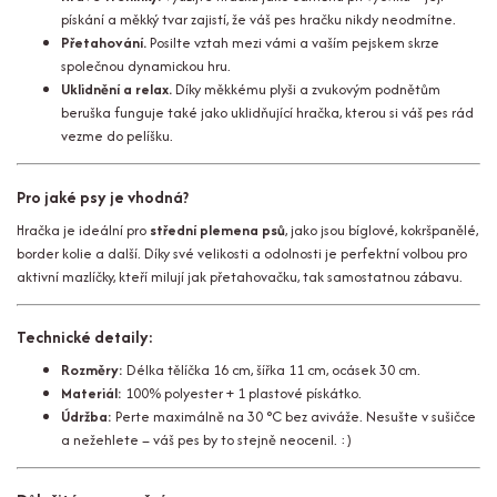
pískání a měkký tvar zajistí, že váš pes hračku nikdy neodmítne.
Přetahování.
Posilte vztah mezi vámi a vaším pejskem skrze
společnou dynamickou hru.
Uklidnění a relax.
Díky měkkému plyši a zvukovým podnětům
beruška funguje také jako uklidňující hračka, kterou si váš pes rád
vezme do pelíšku.
Pro jaké psy je vhodná?
Hračka je ideální pro
střední plemena psů
, jako jsou bíglové, kokršpanělé,
border kolie a další. Díky své velikosti a odolnosti je perfektní volbou pro
aktivní mazlíčky, kteří milují jak přetahovačku, tak samostatnou zábavu.
Technické detaily:
Rozměry:
Délka tělíčka 16 cm, šířka 11 cm, ocásek 30 cm.
Materiál:
100% polyester + 1 plastové pískátko.
Údržba:
Perte maximálně na 30 °C bez aviváže. Nesušte v sušičce
a nežehlete – váš pes by to stejně neocenil. :)