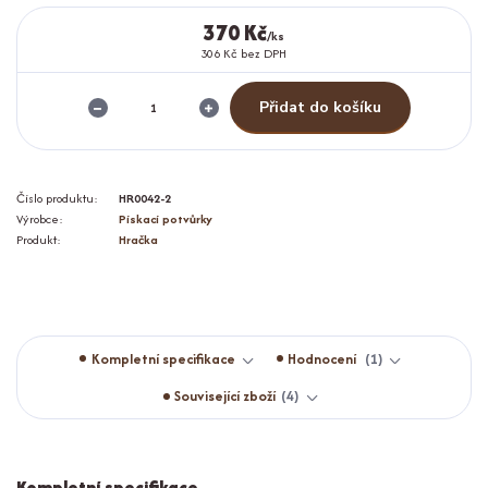
370 Kč
/
ks
306 Kč
bez DPH
Přidat do košíku
Číslo produktu:
HR0042-2
Výrobce:
Pískací potvůrky
Produkt:
Hračka
Kompletní specifikace
Hodnocení
1
Související zboží
4
Kompletní specifikace