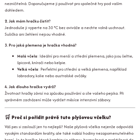
nezničitelná. Doporučujeme ji používat pro společné hry pod vaším
dohledem.
2. Jak mám hračku čistit?
Jednoduše ji vyperte na 30 °C bez aviváže a nechte volně uschnout.
Sušička ani žehlení nejsou vhodné.
3. Pro jaká plemena je hračka vhodná?
Malá včela
: Ideální pro menší a střední plemena, jako jsou šeltie,
špicové, knírači nebo kelpie.
Velká včela
: Perfektní pro střední a velká plemena, například
labradory, kolie nebo australské ovčáky.
4. Jak dlouho hračka vydrží?
Životnost hračky závisí na způsobu používání a síle vašeho pejska. Při
správném zacházení může vydržet měsíce intenzivní zábavy.
🛒
Proč si pořídit právě tuto plyšovou včelku?
Váš pes si zaslouží jen to nejlepší! Naše plyšová včelka nejenže odpovídá
vysokým standardům kvality, ale také nabízí hodiny nezapomenutelného
hraní. Je to hračka, která kombinuje zábavu, bezpečnost a praktičnost do