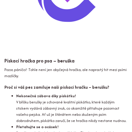
Pískací hračka pro psa – beruška
Pozor, páníčci! Tohle není jen obyčejná hračka, ale naprostý hit mezi psími
mazlíčky.
Proč si váš pes zamiluje naši pískací hračku – berušku?
Nekonečná zábava díky pískátku!
V bříšku berušky je schované kvalitní pískátko, které každým
stiskem vydává zábavný zvuk, co okamžitě přitahuje pozornost
vašeho pejska. Ať už je štěnětem nebo zkušeným psím
dobrodruhem, pískátko zaručí, že se hračka nikdy nestane nudnou.
Přetahujte se o ocásek!