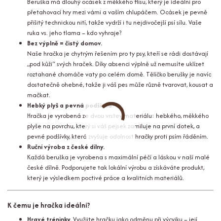
Beruška má dlouhý ocásek z měkkého flísu, který je ideální pro
přetahovací hry mezi vámi a vaším chlupáčem. Ocásek je pevně
přišitý technickou nití, takže vydrží i tu nejdivočejší psí sílu. Vaše
ruka vs. jeho tlama – kdo vyhraje?
Bez výplně = čistý domov.
Naše hračka je chytrým řešením pro ty psy, kteří se rádi dostávají
„pod kůži“ svých hraček. Díky absenci výplně už nemusíte uklízet
roztahané chomáče vaty po celém domě. Tělíčko berušky je navíc
dostatečně ohebné, takže ji váš pes může různě tvarovat, kousat a
mačkat.
Hebký plyš a pevná podšívka.
Hračka je vyrobená ze dvou vrstev materiálu: hebkého, měkkého
plyše na povrchu, který si váš pejsek zamiluje na první dotek, a
pevné podšívky, která zvyšuje odolnost hračky proti psím řáděním.
Ruční výroba z české dílny.
Každá beruška je vyrobena s maximální péčí a láskou v naší malé
české dílně. Podporujete tak lokální výrobu a získáváte produkt,
který je výsledkem poctivé práce a kvalitních materiálů.
K čemu je hračka ideální?
Hravé tréninky.
Využijte hračku jako odměnu při výcviku – její