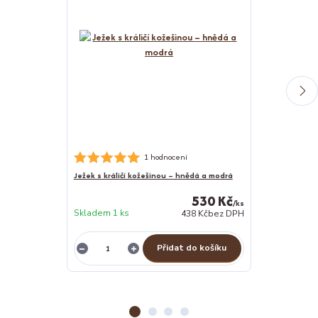
Hunter - KIMBER
1 hodnocení
Ježek s králičí kožešinou – hnědá a modrá
530 Kč
/
ks
Skladem 1 ks
438 Kč
bez DPH
Skladem 2 ks
Přidat do košíku
Z