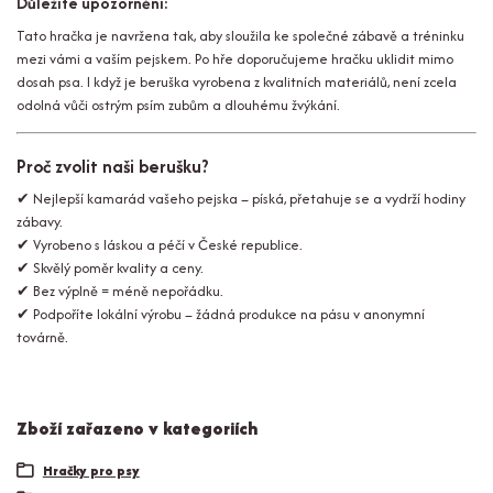
Důležité upozornění:
Tato hračka je navržena tak, aby sloužila ke společné zábavě a tréninku
mezi vámi a vaším pejskem. Po hře doporučujeme hračku uklidit mimo
dosah psa. I když je beruška vyrobena z kvalitních materiálů, není zcela
odolná vůči ostrým psím zubům a dlouhému žvýkání.
Proč zvolit naši berušku?
✔ Nejlepší kamarád vašeho pejska – píská, přetahuje se a vydrží hodiny
zábavy.
✔ Vyrobeno s láskou a péčí v České republice.
✔ Skvělý poměr kvality a ceny.
✔ Bez výplně = méně nepořádku.
✔ Podpoříte lokální výrobu – žádná produkce na pásu v anonymní
továrně.
Zboží zařazeno v kategoriích
Hračky pro psy