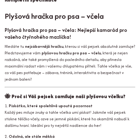
Plyšová hračka pro psa – včela
Plyšová hračka pro psa – včela: Nejlepší kamarád pro
vašeho čtyřnohého mazlíčka!
Hledáte tu
nejzábavnější hračku
, kterou si váš pejsek absolutně zamiluje?
Představujeme vám
plyšovou hračku pro psa – včelu
, která je nejen
rozkošná, ale také promyšlená do posledního detailu, aby přinesla
maximální radost vám i vašemu chlupatému příteli. Tahle včelka je vše,
co váš pes potřebuje – zábava, trénink, interaktivita a bezpečnost v
jednom balení!
🐝
Proč si Váš pejsek zamiluje naši plyšovou včelku?
1.
Pískátko, které spolehlivě upoutá pozornost
Každý pes miluje zvuky a tahle včelka umí pískat! Jakmile váš pejsek
stiskne tělíčko včely, ozve se jemné pískání, které ho okamžitě nabudí k
dalšímu hraní. Ideální pro ty největší nadšence do her!
2.
Odolná, ale stále měkká