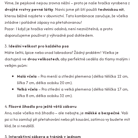
Víme, že pejskové nejsou zrovna něžní – proto je naše hračka vyrobena z
dvojité vrstvy pevné látky
. Navíc jsme při šití použili
technickou nit
,
kterou běžně najdete v obuvnictví. Tato kombinace zaručuje, že včelka
zvládne i pořádné zápasy na přetahovanou!
Pozor: I když je hračka velmi odolná, není nezničitelná, a proto
doporučujeme používat ji výhradně pod dohledem.
3.
Ideální velikost pro každého psa
Máte šeltii, špice nebo snad labradora? Žádný problém! Včelka je
dostupná ve
dvou velikostech
, aby perfektně seděla do tlamy malým i
velkým psům:
Malá včela
– Pro menší a střední plemena (délka tělíčka 12 cm,
šířka 7 cm, délka ocásku 20 cm).
Velká včela
– Pro střední a velká plemena (délka tělíčka 17 cm,
šířka 8 cm, délka ocásku 32 cm).
4.
Flísové žihadlo pro ještě větší zábavu
Ano, naše včelka má žihadlo – ale nebojte, je
měkké a bezpečné
. Vaši
psi si ho zamilují při přetahování nebo při kousání, zatímco vy budete mít
klid, že si neublíží.
5.
Interaktivní zábava a trénink v jednom