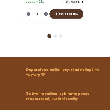
skladem 2 ks
388 Kč
bez DPH
Skladem 3 ks
Přidat do košíku
Z
Doporučeno našimi psy, těmi nejlepšími
testery 💛
Za kvalitu ručíme, vybíráme pouze
renomované, kvalitní značky