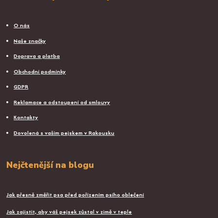
O nás
Naše značky
Doprava a platba
Obchodní podmínky
GDPR
Reklamace a odstoupení od smlouvy
Kontakty
Dovolená s vaším pejskem v Rakousku
Nejčtenější na blogu
Jak přesně změřit psa před pořízením psího oblečení
Jak zajistit, aby váš pejsek zůstal v zimě v teple