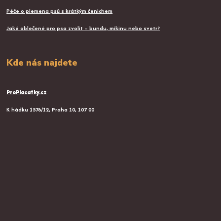
Péče o plemena psů s krátkým čenichem
Jaké oblečené pro psa zvolit – bundu, mikinu nebo svetr?
Kde nás najdete
ProPlacatky.cz
K hádku 1576/12, Praha 10, 107 00