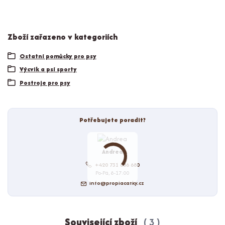
Zboží zařazeno v kategoriích
Ostatní pomůcky pro psy
Výcvik a psí sporty
Postroje pro psy
Potřebujete poradit?
Andrea
+420 731 686 680
Po-Pá, 8-17:00
info@proplacatky.cz
Související zboží
3