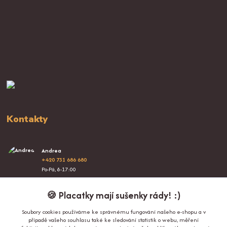
Kontakty
Andrea
+420 731 686 680
Po-Pá, 8-17:00
info@proplacatky.cz
🍪 Placatky mají sušenky rády! :)
Soubory cookies používáme ke správnému fungování našeho e-shopu a v
případě vašeho souhlasu také ke sledování statistik o webu, měření