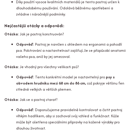
Díky použití vysoce kvalitních materiálů je tento postroj určen k
dlouhodobému používání. Odolává běžnému opotřebení a
zvládne i náročnější podmínky.
Nejčastější otázky a odpovědi:
Otázka:
Jak je postroj konstruován?
Odpověď:
Postroj je navržen s ohledem na ergonomii a pohodlí
psa. Polstrování a nastavitelnost zajišťují, že se přizpůsobí anatomii
vašeho psa, aniž by jej omezoval.
Otázka:
Je vhodný pro všechny velikosti psů?
Odpověď:
Tento konkrétní model je nastavitelný pro
psy s
obvodem hrudníku mezi
68 cm do 86 cm,
což pokryje většinu fen
středně velkých a větších plemen.
Otázka:
Jak se o postroj starat?
Odpověď:
Doporučujeme pravidelně kontrolovat a čistit postroj
vlhkým hadříkem, aby si zachoval svůj vzhled a funkčnost. Kůže
může být ošetřena speciálními přípravky na kožené výrobky pro
dlouhou životnost.