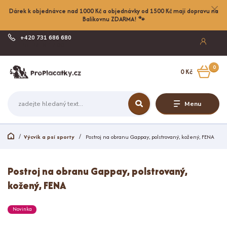
Dárek k objednávce nad 1000 Kč a objednávky od 1500 Kč mají dopravu na
Balíkovnu ZDARMA! 🐾
+420 731 686 680
Po-Pá, 8-17:00
0
0 Kč
Menu
Výcvik a psí sporty
Postroj na obranu Gappay, polstrovaný, kožený, FENA
Postroj na obranu Gappay, polstrovaný,
kožený, FENA
Novinka