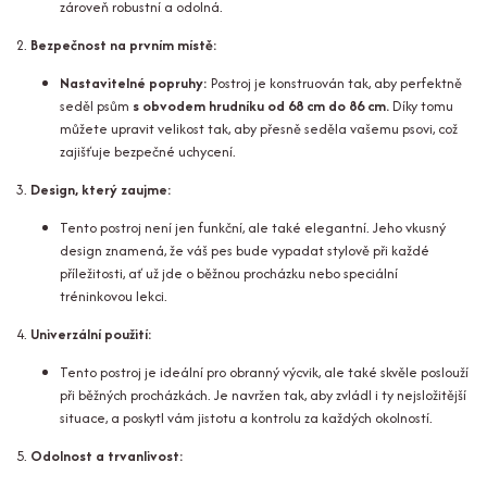
zároveň robustní a odolná.
2.
Bezpečnost na prvním místě:
Nastavitelné popruhy:
Postroj je konstruován tak, aby perfektně
seděl psům
s obvodem hrudníku od 68 cm do 86 cm.
Díky tomu
můžete upravit velikost tak, aby přesně seděla vašemu psovi, což
zajišťuje bezpečné uchycení.
3.
Design, který zaujme:
Tento postroj není jen funkční, ale také elegantní. Jeho vkusný
design znamená, že váš pes bude vypadat stylově při každé
příležitosti, ať už jde o běžnou procházku nebo speciální
tréninkovou lekci.
4.
Univerzální použití:
Tento postroj je ideální pro obranný výcvik, ale také skvěle poslouží
při běžných procházkách. Je navržen tak, aby zvládl i ty nejsložitější
situace, a poskytl vám jistotu a kontrolu za každých okolností.
5.
Odolnost a trvanlivost: