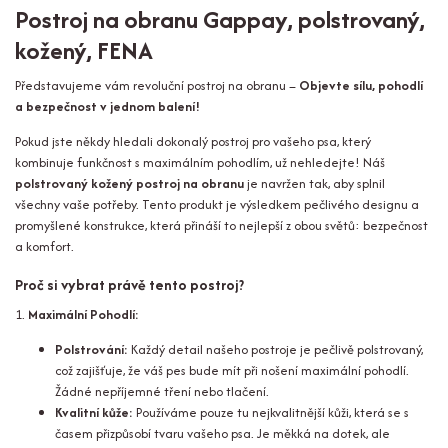
Postroj na obranu Gappay, polstrovaný,
kožený, FENA
Představujeme vám revoluční postroj na obranu –
Objevte sílu, pohodlí
a bezpečnost v jednom balení!
Pokud jste někdy hledali dokonalý postroj pro vašeho psa, který
kombinuje funkčnost s maximálním pohodlím, už nehledejte! Náš
polstrovaný kožený postroj na obranu
je navržen tak, aby splnil
všechny vaše potřeby. Tento produkt je výsledkem pečlivého designu a
promyšlené konstrukce, která přináší to nejlepší z obou světů: bezpečnost
a komfort.
Proč si vybrat právě tento postroj?
1.
Maximální Pohodlí:
Polstrování:
Každý detail našeho postroje je pečlivě polstrovaný,
což zajišťuje, že váš pes bude mít při nošení maximální pohodlí.
Žádné nepříjemné tření nebo tlačení.
Kvalitní kůže:
Používáme pouze tu nejkvalitnější kůži, která se s
časem přizpůsobí tvaru vašeho psa. Je měkká na dotek, ale