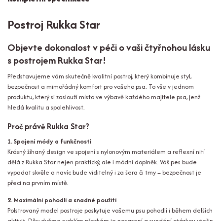
Postroj Rukka Star
Objevte dokonalost v péči o vaši čtyřnohou lásku
s postrojem Rukka Star!
Představujeme vám skutečně kvalitní postroj, který kombinuje styl,
bezpečnost a mimořádný komfort pro vašeho psa. To vše v jednom
produktu, který si zaslouží místo ve výbavě každého majitele psa, jenž
hledá kvalitu a spolehlivost.
Proč právě Rukka Star?
1. Spojení módy a funkčnosti
Krásný žíhaný design ve spojení s nylonovým materiálem a reflexní nití
dělá z Rukka Star nejen praktický, ale i módní doplněk. Váš pes bude
vypadat skvěle a navíc bude viditelný i za šera či tmy – bezpečnost je
přeci na prvním místě.
2. Maximální pohodlí a snadné použití
Polstrovaný model postroje poskytuje vašemu psu pohodlí i během delších
aktivit. Díky dvěma rychlým přezkám je nasazení a sundání otázkou vteřin