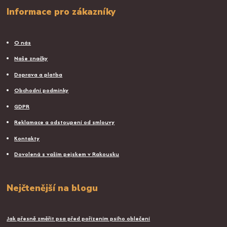
Informace pro zákazníky
O nás
Naše značky
Doprava a platba
Obchodní podmínky
GDPR
Reklamace a odstoupení od smlouvy
Kontakty
Dovolená s vaším pejskem v Rakousku
Nejčtenější na blogu
Jak přesně změřit psa před pořízením psího oblečení