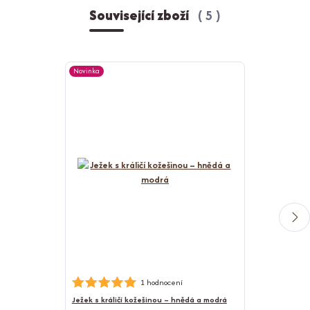
Související zboží
5
Novinka
Novinka
Nerezová psí m
1 hodnocení
Ježek s králičí kožešinou – hnědá a modrá