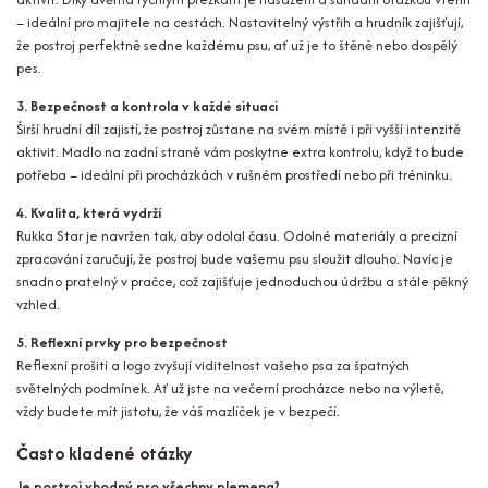
– ideální pro majitele na cestách. Nastavitelný výstřih a hrudník zajišťují,
že postroj perfektně sedne každému psu, ať už je to štěně nebo dospělý
pes.
3. Bezpečnost a kontrola v každé situaci
Širší hrudní díl zajistí, že postroj zůstane na svém místě i při vyšší intenzitě
aktivit. Madlo na zadní straně vám poskytne extra kontrolu, když to bude
potřeba – ideální při procházkách v rušném prostředí nebo při tréninku.
4. Kvalita, která vydrží
Rukka Star je navržen tak, aby odolal času. Odolné materiály a precizní
zpracování zaručují, že postroj bude vašemu psu sloužit dlouho. Navíc je
snadno pratelný v pračce, což zajišťuje jednoduchou údržbu a stále pěkný
vzhled.
5. Reflexní prvky pro bezpečnost
Reflexní prošití a logo zvyšují viditelnost vašeho psa za špatných
světelných podmínek. Ať už jste na večerní procházce nebo na výletě,
vždy budete mít jistotu, že váš mazlíček je v bezpečí.
Často kladené otázky
Je postroj vhodný pro všechny plemena?