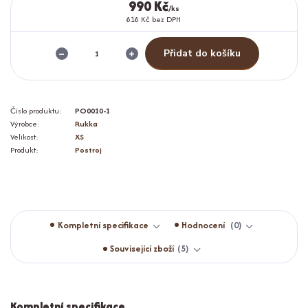
990 Kč
/
ks
818 Kč
bez DPH
Přidat do košíku
Číslo produktu:
PO0010-1
Výrobce:
Rukka
Velikost:
XS
Produkt:
Postroj
Kompletní specifikace
Hodnocení
0
Související zboží
5
Kompletní specifikace