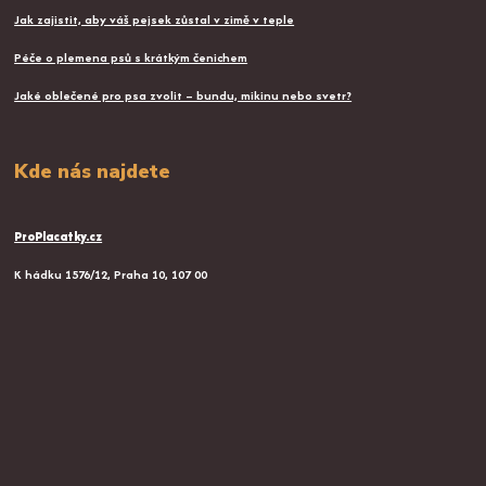
Jak zajistit, aby váš pejsek zůstal v zimě v teple
Péče o plemena psů s krátkým čenichem
Jaké oblečené pro psa zvolit – bundu, mikinu nebo svetr?
Kde nás najdete
ProPlacatky.cz
K hádku 1576/12, Praha 10, 107 00