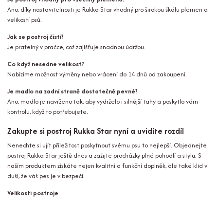
Ano, díky nastavitelnosti je Rukka Star vhodný pro širokou škálu plemen a
velikostí psů.
Jak se postroj čistí?
Je pratelný v pračce, což zajišťuje snadnou údržbu.
Co když nesedne velikost?
Nabízíme možnost výměny nebo vrácení do 14 dnů od zakoupení.
Je madlo na zadní straně dostatečně pevné?
Ano, madlo je navrženo tak, aby vydrželo i silnější tahy a poskytlo vám
kontrolu, když to potřebujete.
Zakupte si postroj Rukka Star nyní a uvidíte rozdíl
Nenechte si ujít příležitost poskytnout svému psu to nejlepší. Objednejte
postroj Rukka Star ještě dnes a zažijte procházky plné pohodlí a stylu. S
naším produktem získáte nejen kvalitní a funkční doplněk, ale také klid v
duši, že váš pes je v bezpečí.
Velikosti postroje