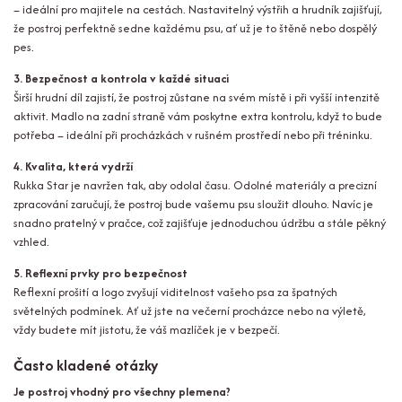
– ideální pro majitele na cestách. Nastavitelný výstřih a hrudník zajišťují,
že postroj perfektně sedne každému psu, ať už je to štěně nebo dospělý
pes.
3. Bezpečnost a kontrola v každé situaci
Širší hrudní díl zajistí, že postroj zůstane na svém místě i při vyšší intenzitě
aktivit. Madlo na zadní straně vám poskytne extra kontrolu, když to bude
potřeba – ideální při procházkách v rušném prostředí nebo při tréninku.
4. Kvalita, která vydrží
Rukka Star je navržen tak, aby odolal času. Odolné materiály a precizní
zpracování zaručují, že postroj bude vašemu psu sloužit dlouho. Navíc je
snadno pratelný v pračce, což zajišťuje jednoduchou údržbu a stále pěkný
vzhled.
5. Reflexní prvky pro bezpečnost
Reflexní prošití a logo zvyšují viditelnost vašeho psa za špatných
světelných podmínek. Ať už jste na večerní procházce nebo na výletě,
vždy budete mít jistotu, že váš mazlíček je v bezpečí.
Často kladené otázky
Je postroj vhodný pro všechny plemena?