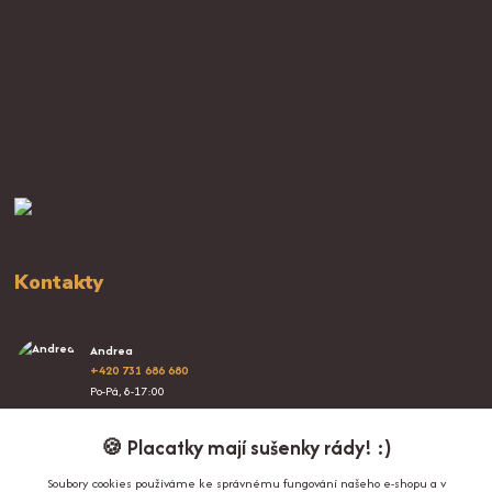
Kontakty
Andrea
+420 731 686 680
Po-Pá, 8-17:00
info@proplacatky.cz
🍪 Placatky mají sušenky rády! :)
Soubory cookies používáme ke správnému fungování našeho e-shopu a v