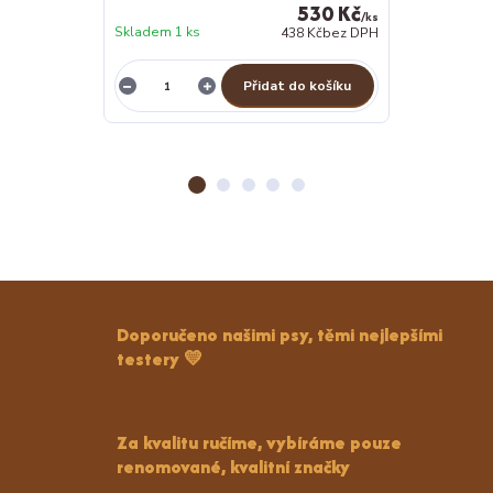
530 Kč
/
ks
Skladem 1 ks
438 Kč
bez DPH
Skladem 1 ks
Přidat do košíku
Z
Doporučeno našimi psy, těmi nejlepšími
testery 💛
Za kvalitu ručíme, vybíráme pouze
renomované, kvalitní značky