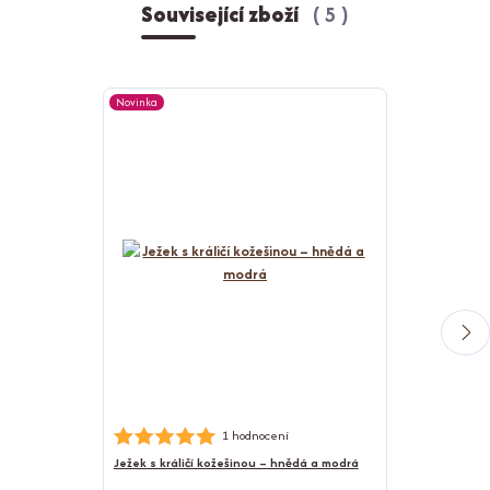
Související zboží
5
Novinka
Novinka
Nerezová psí m
1 hodnocení
Ježek s králičí kožešinou – hnědá a modrá