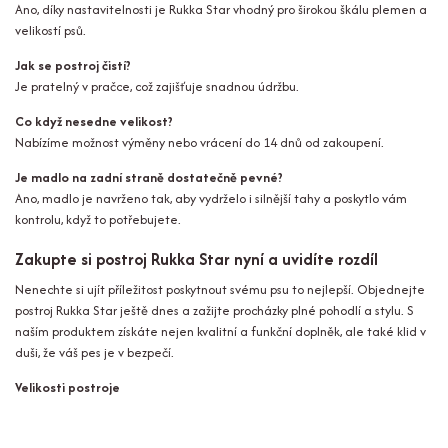
Ano, díky nastavitelnosti je Rukka Star vhodný pro širokou škálu plemen a
velikostí psů.
Jak se postroj čistí?
Je pratelný v pračce, což zajišťuje snadnou údržbu.
Co když nesedne velikost?
Nabízíme možnost výměny nebo vrácení do 14 dnů od zakoupení.
Je madlo na zadní straně dostatečně pevné?
Ano, madlo je navrženo tak, aby vydrželo i silnější tahy a poskytlo vám
kontrolu, když to potřebujete.
Zakupte si postroj Rukka Star nyní a uvidíte rozdíl
Nenechte si ujít příležitost poskytnout svému psu to nejlepší. Objednejte
postroj Rukka Star ještě dnes a zažijte procházky plné pohodlí a stylu. S
naším produktem získáte nejen kvalitní a funkční doplněk, ale také klid v
duši, že váš pes je v bezpečí.
Velikosti postroje