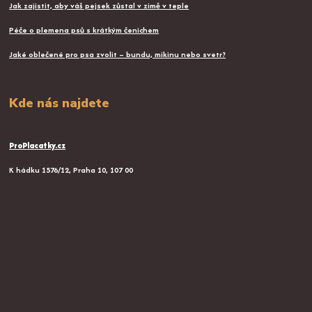
Jak zajistit, aby váš pejsek zůstal v zimě v teple
Péče o plemena psů s krátkým čenichem
Jaké oblečené pro psa zvolit – bundu, mikinu nebo svetr?
Kde nás najdete
ProPlacatky.cz
K hádku 1576/12, Praha 10, 107 00