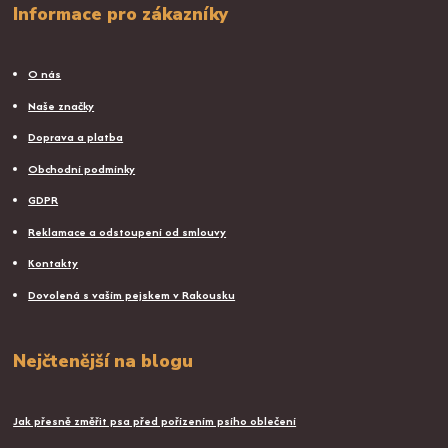
Informace pro zákazníky
O nás
Naše značky
Doprava a platba
Obchodní podmínky
GDPR
Reklamace a odstoupení od smlouvy
Kontakty
Dovolená s vaším pejskem v Rakousku
Nejčtenější na blogu
Jak přesně změřit psa před pořízením psího oblečení