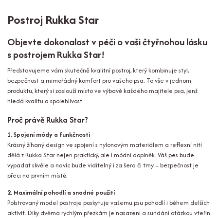
Postroj Rukka Star
Objevte dokonalost v péči o vaši čtyřnohou lásku
s postrojem Rukka Star!
Představujeme vám skutečně kvalitní postroj, který kombinuje styl,
bezpečnost a mimořádný komfort pro vašeho psa. To vše v jednom
produktu, který si zaslouží místo ve výbavě každého majitele psa, jenž
hledá kvalitu a spolehlivost.
Proč právě Rukka Star?
1. Spojení módy a funkčnosti
Krásný žíhaný design ve spojení s nylonovým materiálem a reflexní nití
dělá z Rukka Star nejen praktický, ale i módní doplněk. Váš pes bude
vypadat skvěle a navíc bude viditelný i za šera či tmy – bezpečnost je
přeci na prvním místě.
2. Maximální pohodlí a snadné použití
Polstrovaný model postroje poskytuje vašemu psu pohodlí i během delších
aktivit. Díky dvěma rychlým přezkám je nasazení a sundání otázkou vteřin