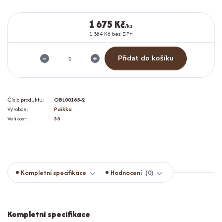
1 675 Kč
/
ks
1 384 Kč
bez DPH
Přidat do košíku
Číslo produktu:
OBL00185-2
Výrobce:
Paikka
Velikost:
35
Kompletní specifikace
Hodnocení
0
Kompletní specifikace