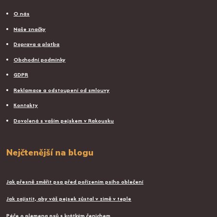
O nás
Naše značky
Doprava a platba
Obchodní podmínky
GDPR
Reklamace a odstoupení od smlouvy
Kontakty
Dovolená s vaším pejskem v Rakousku
Nejčtenější na blogu
Jak přesně změřit psa před pořízením psího oblečení
Jak zajistit, aby váš pejsek zůstal v zimě v teple
Péče o plemena psů s krátkým čenichem