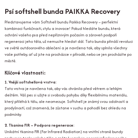
Psí softshell bunda PAIKKA Recovery
Představujeme vám Softshell bundu Paikka Recovery – perfektní
kombinaci funkčnosti, stylu a inovace! Pokud hledáte bundu, která
ochrání vašeho psa před nepříznivým počasím a zároveň podpoří
regeneraci jeho těla, už nemusíte hledat dál. Tato bunda přináší revoluci
ve světě outdoorového oblečení a je navržena tak, aby splnila všechny
vaše potřeby, ať už jste na procházce v přírodě, nebo se jen procházíte po
městě.
Klíčové vlastnosti:
1. Vnější softshellová vrstva:
Tato vrstva je navržena tak, aby vás chránila před větrem a lehkým
deštěm. Váš pes si užijte si svobodu pohybu díky flexibilnímu materiálu,
který přiléhá k tělu, ale neomezuje. Softshell je známý svou odolností a
prodyšností, což znamená, že zůstane v suchu a pohodlí bez ohledu na
podmínky.
2. Tkanina FIR – Podpora regenerace:
Unikátní tkanina FIR (Far Infrared Radiation) na vnitřní straně bundy