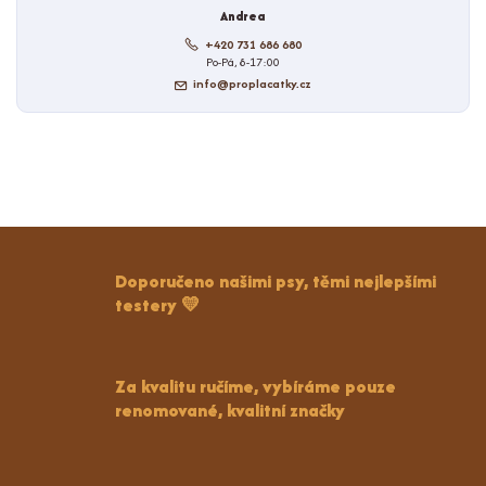
Andrea
+420 731 686 680
Po-Pá, 8-17:00
info@proplacatky.cz
Doporučeno našimi psy, těmi nejlepšími
testery 💛
Za kvalitu ručíme, vybíráme pouze
renomované, kvalitní značky