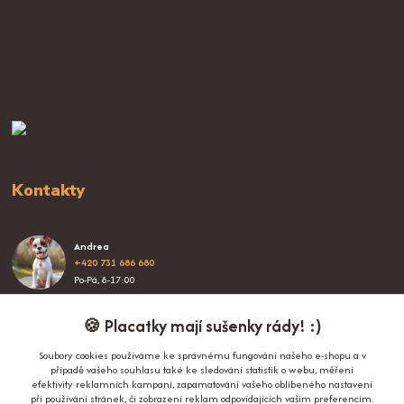
Kontakty
Andrea
+420 731 686 680
Po-Pá, 8-17:00
info@proplacatky.cz
🍪 Placatky mají sušenky rády! :)
Soubory cookies používáme ke správnému fungování našeho e-shopu a v
případě vašeho souhlasu také ke sledování statistik o webu, měření
efektivity reklamních kampaní, zapamatování vašeho oblíbeného nastavení
při používání stránek, či zobrazení reklam odpovídajících vašim preferencím.