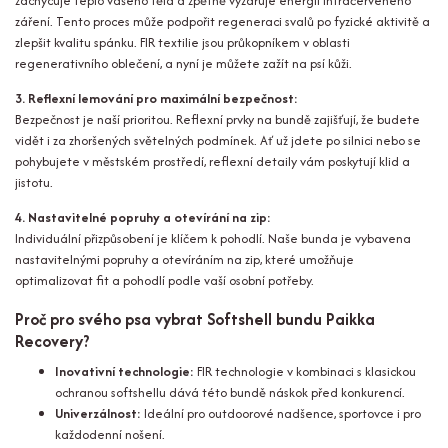
zachycuje teplo vašeho těla a zpětně vyzařuje energii infračerveného
záření. Tento proces může podpořit regeneraci svalů po fyzické aktivitě a
zlepšit kvalitu spánku. FIR textilie jsou průkopníkem v oblasti
regenerativního oblečení, a nyní je můžete zažít na psí kůži.
3. Reflexní lemování pro maximální bezpečnost:
Bezpečnost je naší prioritou. Reflexní prvky na bundě zajišťují, že budete
vidět i za zhoršených světelných podmínek. Ať už jdete po silnici nebo se
pohybujete v městském prostředí, reflexní detaily vám poskytují klid a
jistotu.
4. Nastavitelné popruhy a otevírání na zip:
Individuální přizpůsobení je klíčem k pohodlí. Naše bunda je vybavena
nastavitelnými popruhy a otevíráním na zip, které umožňuje
optimalizovat fit a pohodlí podle vaší osobní potřeby.
Proč pro svého psa vybrat Softshell bundu Paikka
Recovery?
Inovativní technologie:
FIR technologie v kombinaci s klasickou
ochranou softshellu dává této bundě náskok před konkurencí.
Univerzálnost:
Ideální pro outdoorové nadšence, sportovce i pro
každodenní nošení.