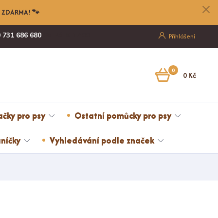
nu ZDARMA! 🐾
 731 686 680
Po-Pá, 8-17:00
Přihlášení
0
0 Kč
ačky pro psy
Ostatní pomůcky pro psy
níčky
Vyhledávání podle značek