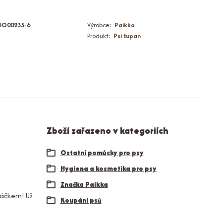
DO00235-6
Výrobce:
Paikka
Produkt:
Psí župan
Zboží zařazeno v kategoriích
Ostatní pomůcky pro psy
Hygiena a kosmetika pro psy
Značka Paikka
láčkem! Už
Koupání psů