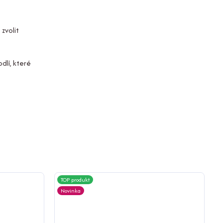
zvolit
dlí, které
TOP produkt
Novinka