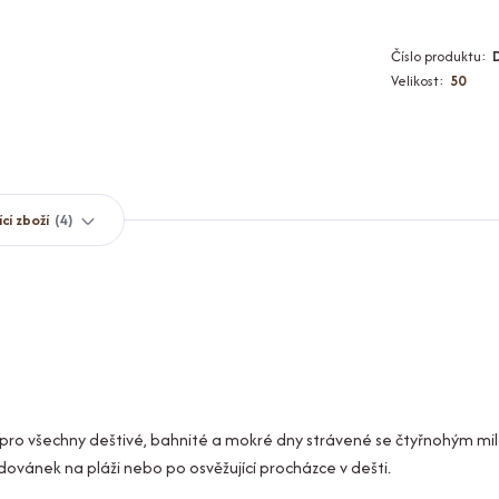
Číslo produktu:
Velikost:
50
ící zboží
4
l pro všechny deštivé, bahnité a mokré dny strávené se čtyřnohým mi
ovánek na pláži nebo po osvěžující procházce v dešti.