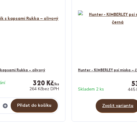
s kapsami Rukka – olivový
Hunter - KIMBERLEY psí miska – 
320 Kč
5
ání
/
ks
264 Kč
bez DPH
Skladem 2 ks
445 
Přidat do košíku
Zvolit variantu