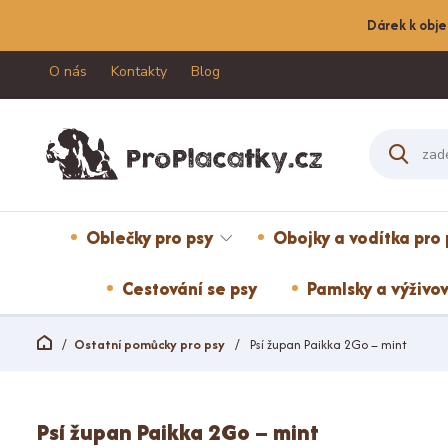
Dárek k obje
O nás
Kontakty
Blog
Oblečky pro psy
Obojky a vodítka pro 
Cestování se psy
Pamlsky a výživov
Ostatní pomůcky pro psy
Psí župan Paikka 2Go – mint
Psí župan Paikka 2Go – mint