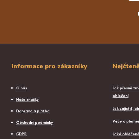
Informace pro zákazníky
Nejčteně
O nás
Jak přesně změ
oblečení
Naše značky
Jak zajistit, 
Doprava a platba
Péče o plemen
Obchodní podmínky
GDPR
Jaké oblečené 