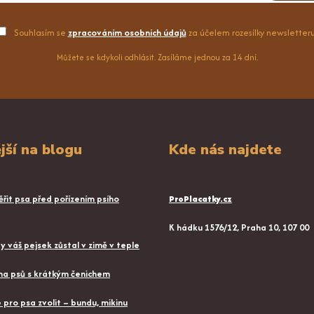
Souhlasím se
zpracováním osobních údajů
za účelem rozesílky newsletteru
Můžete se kdykoli odhlásit. Zasíláme jednou za 14 dní.
jší na blogu
Kde nás najdete
řit psa před pořízením psího
ProPlacatky.cz
K hádku 1576/12, Praha 10, 107 00
aby váš pejsek zůstal v zimě v teple
a psů s krátkým čenichem
pro psa zvolit – bundu, mikinu