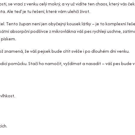
ti, se vrací z venku celý mokrý, a vy už vidíte ten chaos, který vás č
. Ale teď je tu řešení, které vám ulehčí život.
. Tento župan není jen obyčejný kousek látky – je to komplexní řeše
tní absorpční podšívce z mikrovlákna váš pes rychleji uschne, zatím
a pískem.
ož znamená, že váš pejsek bude cítit svěže i po dlouhém dni venku.
dicí pomůcku. Stačí ho namočit, vyždímat a nasadit – váš pes bude v 
vlhkost.
ích.