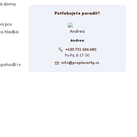
eká doma.
Potřebujete poradit?
ní pro
co hladká
Andrea
+420 731 686 680
Po-Pá, 8-17:00
info@proplacatky.cz
pohodlí i v