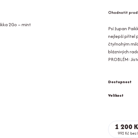
Ohodnotit prod
Psí župan Paik
nejlepší příte
čtyřnohým mil
bláznivých rad
PROBLÉM: Jistě
Dostupnost
Velikost
1 200 K
992 Kč
bez