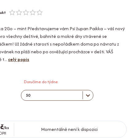
ukt
ka 2Go – mint Představujeme vám Psí župan Paikka – váš nový
l pro všechny deštivé, bahnité a mokré dny strávené se
áčkem! Už žádné starosti s nepořádkem doma po návratu z
ovánek na pláži nebo po osvěžující procházce v dešti. VÁŠ
 t...
celý popis
Doručíme do týdne
č
/
ks
Momentálně není k dispozici
 DPH