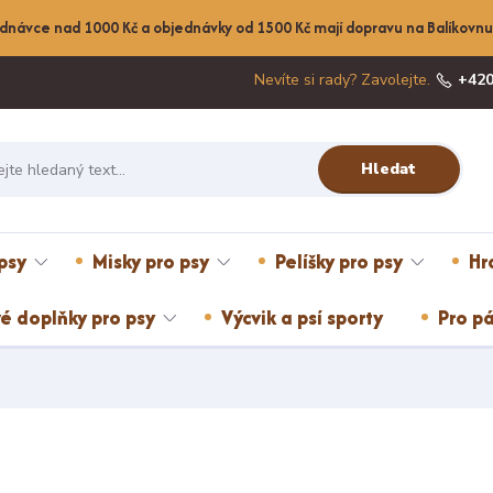
dnávce nad 1000 Kč a objednávky od 1500 Kč mají dopravu na Balíkov
Nevíte si rady? Zavolejte.
+420
Hledat
psy
Misky pro psy
Pelíšky pro psy
Hr
é doplňky pro psy
Výcvik a psí sporty
Pro pá