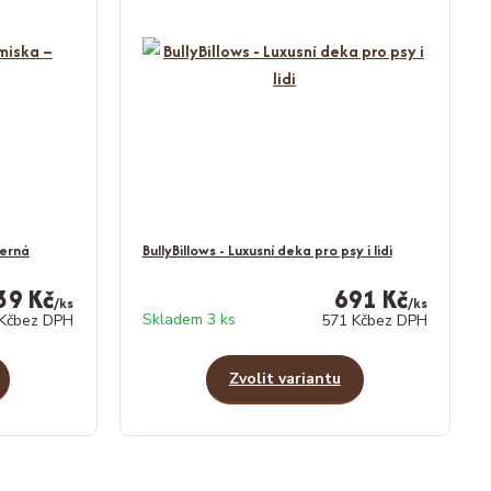
černá
BullyBillows - Luxusní deka pro psy i lidi
39 Kč
691 Kč
/
ks
/
ks
Skladem 3 ks
Kč
bez DPH
571 Kč
bez DPH
Zvolit variantu