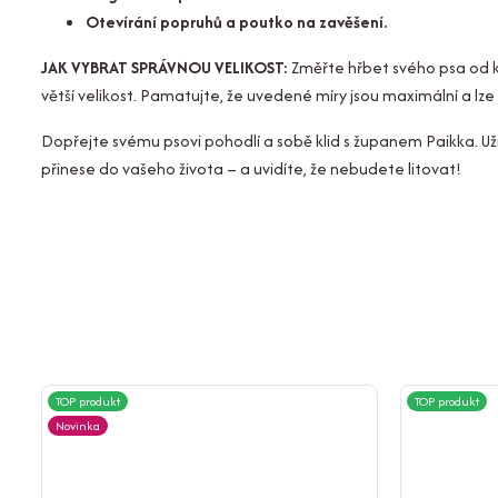
Otevírání popruhů a poutko na zavěšení.
JAK VYBRAT SPRÁVNOU VELIKOST:
Změřte hřbet svého psa od kr
větší velikost. Pamatujte, že uvedené míry jsou maximální a lze 
Dopřejte svému psovi pohodlí a sobě klid s županem Paikka. Užijt
přinese do vašeho života – a uvidíte, že nebudete litovat!
TOP produkt
TOP produkt
Novinka