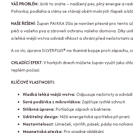
VÁŠ PROBLÉM:
Jistě to znáte – nadšený pes, plný energie a rados
Pohovka, podlaha a stěny se stávají obětí mokrých tlapek a bláta
NAŠE ŘEŠENÍ:
Župan PAIKKA 2Go je navržen přesně pro tento účel
péči o vašeho psa a zároveň ochranu vašeho domova. Díky uniká
a lehká vnější vrstva odvádí vlhkost a chrání před nečistotami 
A co víc, úprava SILVERPLUS® na tkanině bojuje proti zápachu, c
CHLADÍCÍ EFEKT:
V horkých dnech můžete župan využít jako chla
teplém počasí.
KLÍČOVÉ VLASTNOSTI:
Hladká lehká vnější vrstva:
Odpuzuje nečistoty a odvádí 
Savá podšívka z mikrovlákna:
Zajišťuje rychlé schnutí.
Stříbrná úprava:
Potlačuje zápach a bakterie.
Udržitelný design:
Nižší energetická spotřeba při praní.
Nastavitelnost:
Límeček, výstřih, pásek, pásky na nohavic
Magnetická přezka:
Pro snadné oblékání.