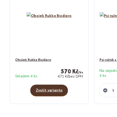
Obojek Rukka Biodipro
Psí ručník 
570 Kč
Na objedn
/
ks
4 ks
Skladem 4 ks
471 Kč
bez DPH
Zvolit variantu