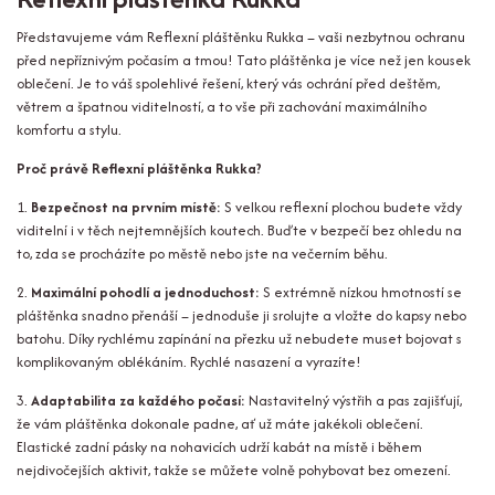
Představujeme vám Reflexní pláštěnku Rukka – vaši nezbytnou ochranu
před nepříznivým počasím a tmou! Tato pláštěnka je více než jen kousek
oblečení. Je to váš spolehlivé řešení, který vás ochrání před deštěm,
větrem a špatnou viditelností, a to vše při zachování maximálního
komfortu a stylu.
Proč právě Reflexní pláštěnka Rukka?
1.
Bezpečnost na prvním místě:
S velkou reflexní plochou budete vždy
viditelní i v těch nejtemnějších koutech. Buďte v bezpečí bez ohledu na
to, zda se procházíte po městě nebo jste na večerním běhu.
2.
Maximální pohodlí a jednoduchost:
S extrémně nízkou hmotností se
pláštěnka snadno přenáší – jednoduše ji srolujte a vložte do kapsy nebo
batohu. Díky rychlému zapínání na přezku už nebudete muset bojovat s
komplikovaným oblékáním. Rychlé nasazení a vyrazíte!
3.
Adaptabilita za každého počasí:
Nastavitelný výstřih a pas zajišťují,
že vám pláštěnka dokonale padne, ať už máte jakékoli oblečení.
Elastické zadní pásky na nohavicích udrží kabát na místě i během
nejdivočejších aktivit, takže se můžete volně pohybovat bez omezení.