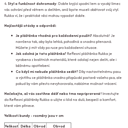
4.
Styl a funkčnost dohromady:
Dobře kryjící spodní lem a vysoký límec
vás ochrání před větrem a deštěm, aniž byste museli obětovat svůj styl.
Rukka ví, že i praktické věci mohou vypadat dobře.
Nejčastější otázky a odpovědi:
Je pláštěnka vhodná pro každodenní použití?
Absolutně! Je
navržena tak, aby byla lehká, pohodlná a snadno přenosná.
Můžete ji mít vždy po ruce pro každodenní situace.
Jak odolná je tato pláštěnka?
Reflexní pláštěnka Rukka je
vyrobena z kvalitních materiálů, které odolají nejen dešti, ale i
běžnému opotřebení.
Co když mi nebude pláštěnka sedět?
Díky nastavitelnému pasu
a výstřihu se pláštěnka snadno přizpůsobí postavě vašeho psa, ale
pokud by vám přesto nevyhovovala, nabízíme možnost vrácení.
Nečekejte, až vás zastihne déšť nebo tma nepripravené!
Investujte
do Reflexní pláštěnky Rukka a užijte si klid na duši, bezpečí a komfort,
které vám přinese.
Velikosti bundy - rozměry jsou v cm
Velikost
Délka
Obvod
Obvod