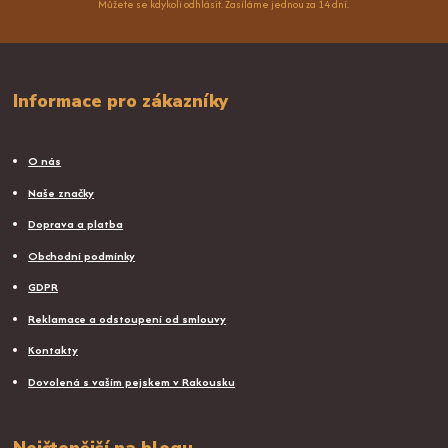
Můžete se kdykoli odhlásit. Zasíláme jednou za 14 dní.
Informace pro zákazníky
O nás
Naše značky
Doprava a platba
Obchodní podmínky
GDPR
Reklamace a odstoupení od smlouvy
Kontakty
Dovolená s vaším pejskem v Rakousku