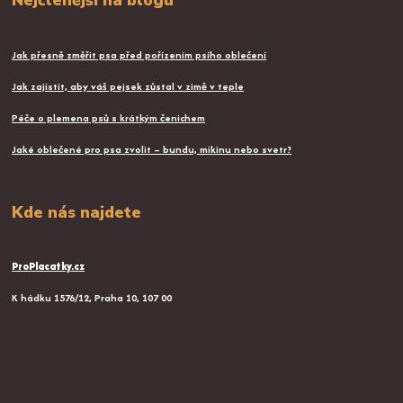
Nejčtenější na blogu
Jak přesně změřit psa před pořízením psího oblečení
Jak zajistit, aby váš pejsek zůstal v zimě v teple
Péče o plemena psů s krátkým čenichem
Jaké oblečené pro psa zvolit – bundu, mikinu nebo svetr?
Kde nás najdete
ProPlacatky.cz
K hádku 1576/12, Praha 10, 107 00