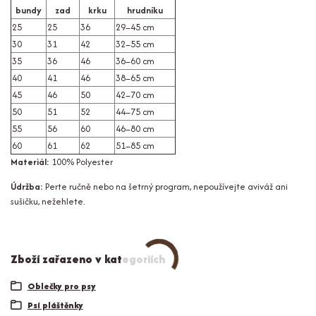
bundy
zad
krku
hrudníku
25
25
36
29–45 cm
30
31
42
32–55 cm
35
36
46
36–60 cm
40
41
46
38–65 cm
45
46
50
42–70 cm
50
51
52
44–75 cm
55
56
60
46–80 cm
60
61
62
51–85 cm
Materiál:
100% Polyester
Údržba:
Perte ručně nebo na šetrný program, nepoužívejte aviváž ani
sušičku, nežehlete.
Zboží zařazeno v kategoriích
Oblečky pro psy
Psí pláštěnky