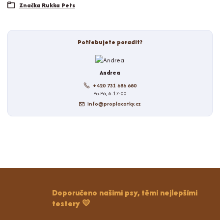
Značka Rukka Pets
Potřebujete poradit?
Andrea
+420 731 686 680
Po-Pá, 8-17:00
info@proplacatky.cz
Doporučeno našimi psy, těmi nejlepšími
testery 💛