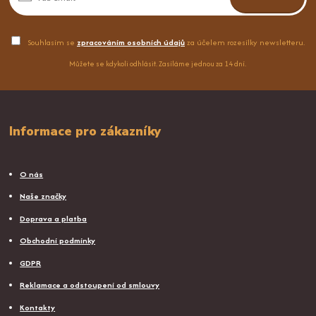
Souhlasím se
zpracováním osobních údajů
za účelem rozesílky newsletteru.
Můžete se kdykoli odhlásit. Zasíláme jednou za 14 dní.
Informace pro zákazníky
O nás
Naše značky
Doprava a platba
Obchodní podmínky
GDPR
Reklamace a odstoupení od smlouvy
Kontakty