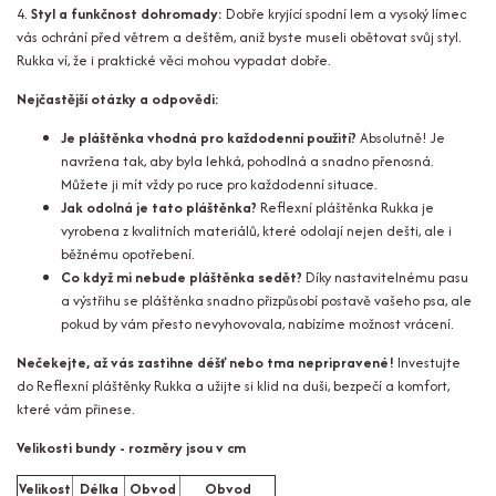
4.
Styl a funkčnost dohromady:
Dobře kryjící spodní lem a vysoký límec
vás ochrání před větrem a deštěm, aniž byste museli obětovat svůj styl.
Rukka ví, že i praktické věci mohou vypadat dobře.
Nejčastější otázky a odpovědi:
Je pláštěnka vhodná pro každodenní použití?
Absolutně! Je
navržena tak, aby byla lehká, pohodlná a snadno přenosná.
Můžete ji mít vždy po ruce pro každodenní situace.
Jak odolná je tato pláštěnka?
Reflexní pláštěnka Rukka je
vyrobena z kvalitních materiálů, které odolají nejen dešti, ale i
běžnému opotřebení.
Co když mi nebude pláštěnka sedět?
Díky nastavitelnému pasu
a výstřihu se pláštěnka snadno přizpůsobí postavě vašeho psa, ale
pokud by vám přesto nevyhovovala, nabízíme možnost vrácení.
Nečekejte, až vás zastihne déšť nebo tma nepripravené!
Investujte
do Reflexní pláštěnky Rukka a užijte si klid na duši, bezpečí a komfort,
které vám přinese.
Velikosti bundy - rozměry jsou v cm
Velikost
Délka
Obvod
Obvod