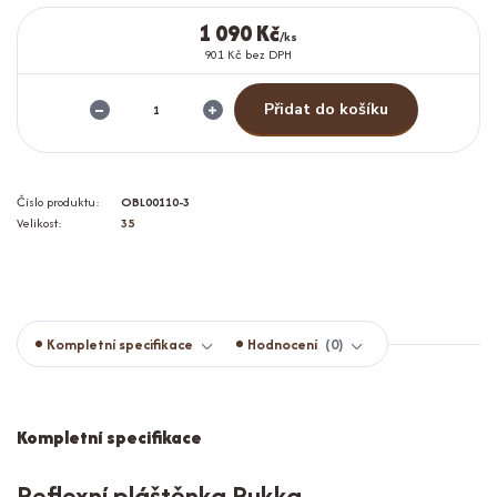
1 090 Kč
/
ks
901 Kč
bez DPH
Přidat do košíku
Číslo produktu:
OBL00110-3
Velikost:
35
Kompletní specifikace
Hodnocení
0
Kompletní specifikace
Reflexní pláštěnka Rukka