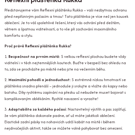
Představujeme vám Reflexní pláštěnku Rukka – vaši nezbytnou ochranu
před nepříznivým počasím a tmou! Tato pláštěnka je více než jen kousek
oblečení. Je to váš spolehlivé řešení, který vás ochrání před deštěm,
větrem a špatnou viditelností, a to vše při zachování maximálního
komfortu a stylu.
Proč právě Reflexní pláštěnka Rukka?
1.
Bezpečnost na prvním místě:
S velkou reflexní plochou budete vždy
viditelní i v těch nejtemnějších koutech. Buďte v bezpečí bez ohledu na
to, zda se procházíte po městě nebo jste na večerním běhu.
2.
Maximální pohodlí a jednoduchost:
S extrémně nízkou hmotností se
pláštěnka snadno přenáší – jednoduše ji srolujte a vložte do kapsy nebo
batohu. Díky rychlému zapínání na přezku už nebudete muset bojovat s
komplikovaným oblékáním. Rychlé nasazení a vyrazíte!
3.
Adaptabilita za každého počasí:
Nastavitelný výstřih a pas zajišťují,
že vám pláštěnka dokonale padne, ať už máte jakékoli oblečení.
Elastické zadní pásky na nohavicích udrží kabát na místě i během
nejdivočejších aktivit, takže se můžete volně pohybovat bez omezení.