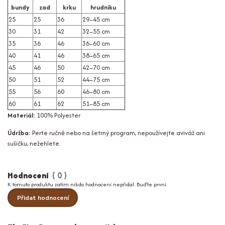
bundy
zad
krku
hrudníku
25
25
36
29–45 cm
30
31
42
32–55 cm
35
36
46
36–60 cm
40
41
46
38–65 cm
45
46
50
42–70 cm
50
51
52
44–75 cm
55
56
60
46–80 cm
60
61
62
51–85 cm
Materiál:
100% Polyester
Údržba:
Perte ručně nebo na šetrný program, nepoužívejte aviváž ani
sušičku, nežehlete.
Hodnocení
0
K tomuto produktu zatím nikdo hodnocení nepřidal. Buďte první.
Přidat hodnocení