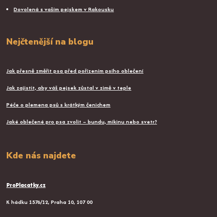
Dovolená s vaším pejskem v Rakousku
Nejčtenější na blogu
Jak přesně změřit psa před pořízením psího oblečení
Jak zajistit, aby váš pejsek zůstal v zimě v teple
Péče o plemena psů s krátkým čenichem
Jaké oblečené pro psa zvolit – bundu, mikinu nebo svetr?
Kde nás najdete
ProPlacatky.cz
K hádku 1576/12, Praha 10, 107 00