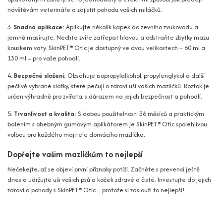
návštěvám veterináře a zajistit pohodu vašich miláčků.
3.
Snadná aplikace:
Aplikujte několik kapek do zevního zvukovodu a
jemně masírujte. Nechte zvíře zatřepat hlavou a odstraňte zbytky mazu
kouskem vaty. SkinPET® Otic je dostupný ve dvou velikostech – 60 ml a
130 ml – pro vaše pohodlí.
4.
Bezpečné složení:
Obsahuje isopropylalkohol, propylenglykol a další
pečlivě vybrané složky, které pečují o zdraví uší vašich mazlíčků. Roztok je
určen výhradně pro zvířata, s důrazem na jejich bezpečnost a pohodlí.
5.
Trvanlivost a kvalita:
S dobou použitelnosti 36 měsíců a praktickým
balením s ohebným gumovým aplikátorem je SkinPET® Otic spolehlivou
volbou pro každého majitele domácího mazlíčka.
Dopřejte vašim mazlíčkům to nejlepší
Nečekejte, až se objeví první příznaky potíží. Začněte s prevencí ještě
dnes a udržujte uši vašich psů a koček zdravé a čisté. Investujte do jejich
zdraví a pohody s SkinPET® Otic – protože si zaslouží to nejlepší!