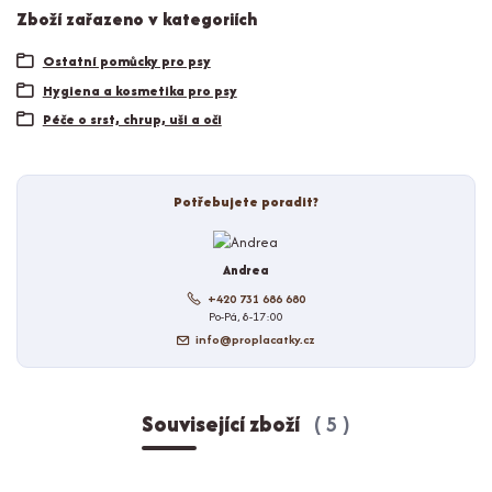
Zboží zařazeno v kategoriích
Ostatní pomůcky pro psy
Hygiena a kosmetika pro psy
Péče o srst, chrup, uši a oči
Potřebujete poradit?
Andrea
+420 731 686 680
Po-Pá, 8-17:00
info@proplacatky.cz
Související zboží
5