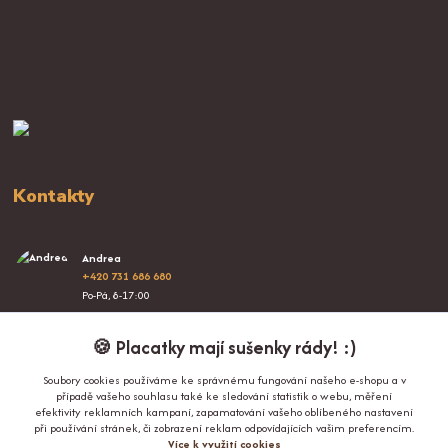
Kontakty
Andrea
+420 731 686 680
Po-Pá, 8-17:00
info@proplacatky.cz
🍪 Placatky mají sušenky rády! :)
Soubory cookies používáme ke správnému fungování našeho e-shopu a v
případě vašeho souhlasu také ke sledování statistik o webu, měření
efektivity reklamních kampaní, zapamatování vašeho oblíbeného nastavení
při používání stránek, či zobrazení reklam odpovídajících vašim preferencím.
Více k využití cookies