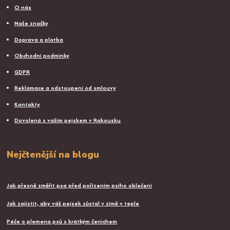
O nás
Naše značky
Doprava a platba
Obchodní podmínky
GDPR
Reklamace a odstoupení od smlouvy
Kontakty
Dovolená s vaším pejskem v Rakousku
Nejčtenější na blogu
Jak přesně změřit psa před pořízením psího oblečení
Jak zajistit, aby váš pejsek zůstal v zimě v teple
Péče o plemena psů s krátkým čenichem