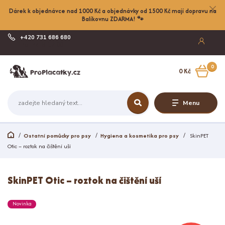
Dárek k objednávce nad 1000 Kč a objednávky od 1500 Kč mají dopravu na
Balíkovnu ZDARMA! 🐾
+420 731 686 680
Po-Pá, 8-17:00
0
0 Kč
Menu
Ostatní pomůcky pro psy
Hygiena a kosmetika pro psy
SkinPET
Otic – roztok na čištění uší
SkinPET Otic – roztok na čištění uší
Novinka