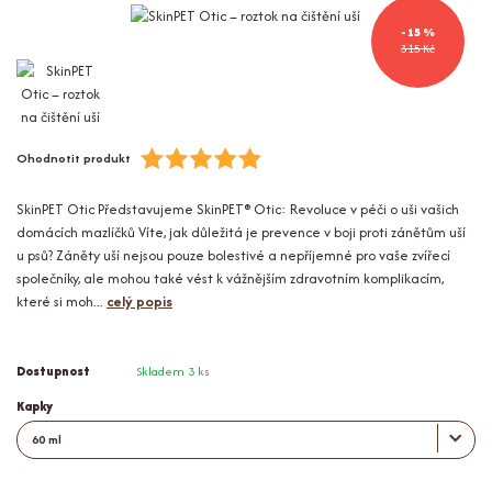
- 15 %
315 Kč
Ohodnotit produkt
SkinPET Otic Představujeme SkinPET® Otic: Revoluce v péči o uši vašich
domácích mazlíčků Víte, jak důležitá je prevence v boji proti zánětům uší
u psů? Záněty uší nejsou pouze bolestivé a nepříjemné pro vaše zvířecí
společníky, ale mohou také vést k vážnějším zdravotním komplikacím,
které si moh...
celý popis
Dostupnost
Skladem 3 ks
Kapky