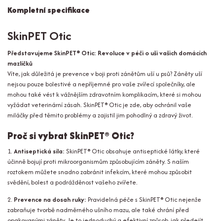
Kompletní specifikace
SkinPET Otic
Představujeme SkinPET® Otic: Revoluce v péči o uši vašich domácích
mazlíčků
Víte, jak důležitá je prevence v boji proti zánětům uší u psů? Záněty uší
nejsou pouze bolestivé a nepříjemné pro vaše zvířecí společníky, ale
mohou také vést k vážnějším zdravotním komplikacím, které si mohou
vyžádat veterinární zásah. SkinPET® Otic je zde, aby ochránil vaše
miláčky před těmito problémy a zajistil jim pohodlný a zdravý život.
Proč si vybrat SkinPET® Otic?
1.
Antiseptická síla:
SkinPET® Otic obsahuje antiseptické látky, které
účinně bojují proti mikroorganismům způsobujícím záněty. S naším
roztokem můžete snadno zabránit infekcím, které mohou způsobit
svědění, bolest a podrážděnost vašeho zvířete.
2.
Prevence na dosah ruky:
Pravidelná péče s SkinPET® Otic nejenže
zabraňuje tvorbě nadměrného ušního mazu, ale také chrání před
opakovanými záněty. Je to jednoduchý a efektivní způsob, jak předejít