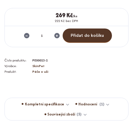
269 Kč
/
ks
222 Kč
bez DPH
Přidat do košíku
Číslo produktu:
PE00013-1
Výrobce:
SkinPet
Produkt:
Péče o uši
Kompletní specifikace
Hodnocení
1
Související zboží
5