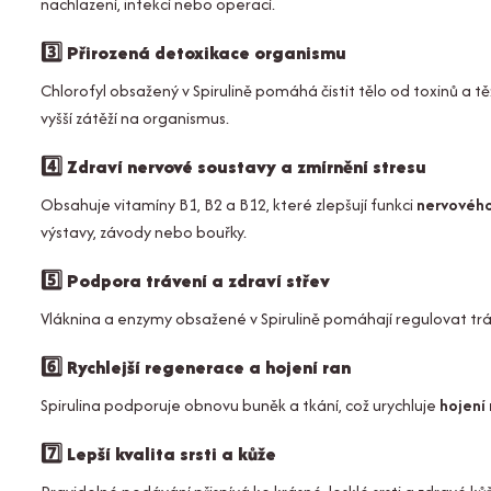
nachlazení, infekcí nebo operací.
3️⃣
Přirozená detoxikace organismu
Chlorofyl obsažený v Spirulině pomáhá čistit tělo od toxinů a tě
vyšší zátěží na organismus.
4️⃣
Zdraví nervové soustavy a zmírnění stresu
Obsahuje vitamíny B1, B2 a B12, které zlepšují funkci
nervovéh
výstavy, závody nebo bouřky.
5️⃣
Podpora trávení a zdraví střev
Vláknina a enzymy obsažené v Spirulině pomáhají regulovat tráve
6️⃣
Rychlejší regenerace a hojení ran
Spirulina podporuje obnovu buněk a tkání, což urychluje
hojení 
7️⃣
Lepší kvalita srsti a kůže