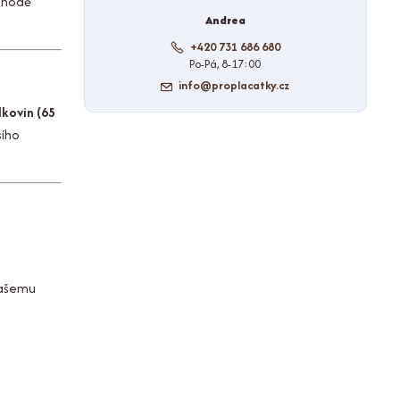
pohodě
Andrea
+420 731 686 680
Po-Pá, 8-17:00
info@proplacatky.cz
lkovin (65
sího
 vašemu