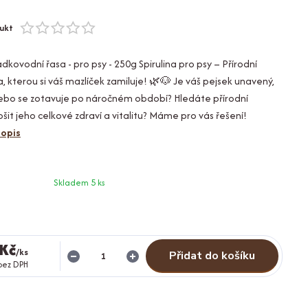
ukt
dkovodní řasa - pro psy - 250g Spirulina pro psy – Přírodní
, kterou si váš mazlíček zamiluje! 🌿🐶 Je váš pejsek unavený,
nebo se zotavuje po náročném období? Hledáte přírodní
pšit jeho celkové zdraví a vitalitu? Máme pro vás řešení!
popis
Skladem 5 ks
 Kč
/
ks
Přidat do košíku
bez DPH