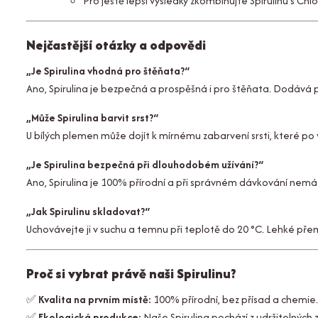
Pro ještě lepší výsledky zkombinujte Spirulinu s Ch
Nejčastější otázky a odpovědi
„Je Spirulina vhodná pro štěňata?“
Ano, Spirulina je bezpečná a prospěšná i pro štěňata. Dodává po
„Může Spirulina barvit srst?“
U bílých plemen může dojít k mírnému zabarvení srsti, které po
„Je Spirulina bezpečná při dlouhodobém užívání?“
Ano, Spirulina je 100% přírodní a při správném dávkování nemá 
„Jak Spirulinu skladovat?“
Uchovávejte ji v suchu a temnu při teplotě do 20 °C. Lehké přem
Proč si vybrat právě naši Spirulinu?
✅
Kvalita na prvním místě:
100% přírodní, bez přísad a chemie.
✅
Ekologická produkce:
Naše Spirulina pochází z udržitelných z