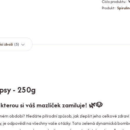
Číslo produktu:
Produkt:
Spiruli
ící zboží
5
 psy - 250g
 kterou si váš mazlíček zamiluje! 🌿🐶
ém období? Hledáte přírodní způsob, jak zlepšit jeho celkové zdraví a
sy, je odpovědí na všechny vaše otázky. Tato zelená dynamická bomb