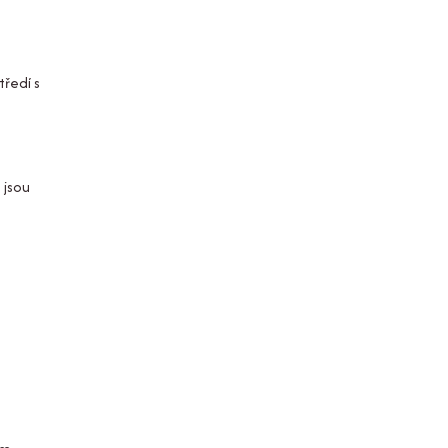
tředí s
 jsou