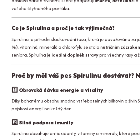
doslova nabitá živinami, které podporují
imunitu
,
detoxikaci
a
vašeho čtyřnohého parťáka.
Co je Spirulina a proč je tak výjimečná?
Spirulina je přírodní sladkovodní řasa, která je považována za
%)
, vitamínů, minerálů a chlorofylu se stala
nutričním zázrake
seniora, Spirulina je
ideální doplněk stravy
pro všechny rasy a ž
Proč by měl váš pes Spirulinu dostávat? N
1️⃣
Obrovská dávka energie a vitality
Díky bohatému obsahu snadno vstřebatelných bílkovin a živin 
pejskovi energii na každý den.
2️⃣
Silná podpora imunity
Spirulina obsahuje antioxidanty, vitamíny a minerály, které posi