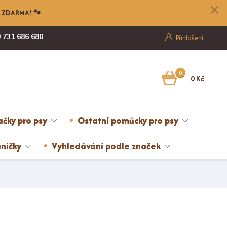
nu ZDARMA! 🐾
 731 686 680
Po-Pá, 8-17:00
Přihlášení
0
0 Kč
ačky pro psy
Ostatní pomůcky pro psy
níčky
Vyhledávání podle značek