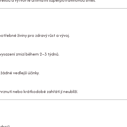
lorellou a vytvořte ultimátní superpotravinovou směs.
třebné živiny pro zdravý růst a vývoj.
 vysazení zmizí během 2–3 týdnů.
žádné vedlejší účinky.
rznutí nebo krátkodobé zahřátí jí neublíží.
drojů.