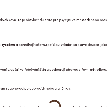
žkých kovů. To je obzvlášť důležité pro psy žijící ve městech nebo pros
o systému
a pomáhají vašemu pejskovi zvládat stresové situace, jako
ní, zlepšují vstřebávání živin a podporují zdravou střevní mikroflóru.
ran
, regeneraci po operacích nebo zraněních.