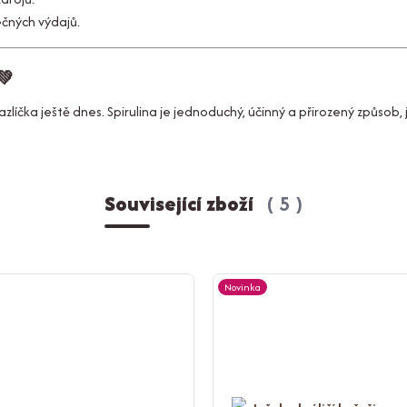
ečných výdajů.
💚
ka ještě dnes. Spirulina je jednoduchý, účinný a přirozený způsob, ja
Související zboží
5
Novinka