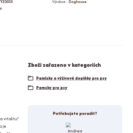
VYZ0035
Výrobce:
Doghouse
na
Zboží zařazeno v kategoriích
Pamlsky a výživové doplňky pro psy
Pamsky pro psy
Potřebujete poradit?
 vitalitu?
a je