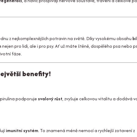
regeneraci
, a navíc prospívají nervové soustavě, trávení a celkové 
 jednu z nejkomplexnějších potravin na světě. Díky vysokému obsahu
bí
m
nejen pro lidi, ale i pro psy. Ať už máte štěně, dospělého psa nebo p
ivotní fáze.
ejvětší benefity!
Spirulina podporuje
svalový růst
, zvyšuje celkovou vitalitu a dodává
lují
imunitní systém
. To znamená méně nemocí a rychlejší zotavení z