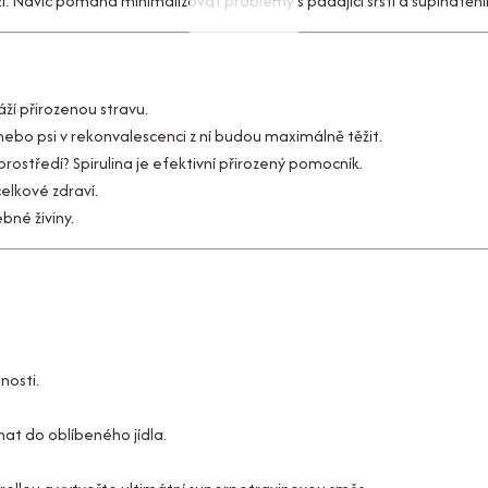
ůži. Navíc pomáhá minimalizovat problémy s padající srstí a šupinatěn
áží přirozenou stravu.
i nebo psi v rekonvalescenci z ní budou maximálně těžit.
rostředí? Spirulina je efektivní přirozený pomocník.
celkové zdraví.
né živiny.
nosti.
hat do oblíbeného jídla.