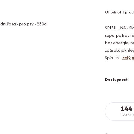
Ohodnotit prod
SPIRULINA - Sla
superpotravina
bez energie, 
způsob, jak zle
Spirulin...
celý 
Dostupnost
144
129 Kč