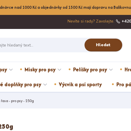
dnávce nad 1000 Kč a objednávky od 1500 Kč mají dopravu na Balíkov
Nevíte si rady? Zavolejte.
+420
Hledat
psy
Misky pro psy
Pelíšky pro psy
Hr
é doplňky pro psy
Výcvik a psí sporty
Pro pá
řasa - pro psy - 250g
 250g