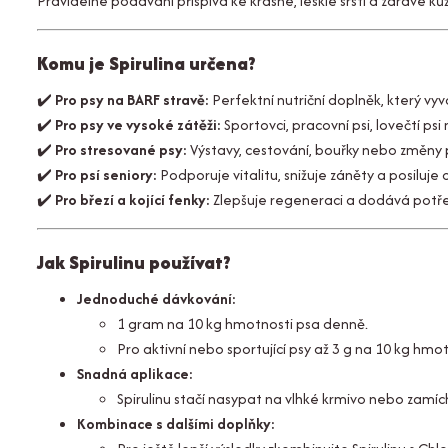
Pravidelné podávání přispívá ke krásné, lesklé srsti a zdravé k
Komu je Spirulina určena?
✔️
Pro psy na BARF stravě:
Perfektní nutriční doplněk, který vyv
✔️
Pro psy ve vysoké zátěži:
Sportovci, pracovní psi, lovečtí ps
✔️
Pro stresované psy:
Výstavy, cestování, bouřky nebo změny p
✔️
Pro psí seniory:
Podporuje vitalitu, snižuje záněty a posiluje 
✔️
Pro březí a kojící fenky:
Zlepšuje regeneraci a dodává potřeb
Jak Spirulinu používat?
Jednoduché dávkování:
1 gram na 10 kg hmotnosti psa denně.
Pro aktivní nebo sportující psy až 3 g na 10 kg hmot
Snadná aplikace:
Spirulinu stačí nasypat na vlhké krmivo nebo zamíc
Kombinace s dalšími doplňky: