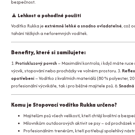
bezpečnost.
🧘
Lehkost a pohodlné použití
Vodítko Rukka je
extrémně lehké a snadno ovladatelné
, což 
tahání těžkých a neforemných vodítek.
Benefity, které si zamilujete:
1.
Protiskluzový povrch
– Maximální kontrola, i když máte ruce
výcvik, stopování nebo procházky ve volném prostoru. 3.
Reflex
opotřebení
– Vodítko z kvalitních materiálů (80 % polyester, 
profesionální výcvikáře, tak i pro běžné majitele psů. 6.
Snadná
Komu je Stopovací vodítko Rukka určeno?
Majitelům psů všech velikostí, kteří chtějí kvalitní a bezp
Milovníkům outdoorových aktivit se psy – od procházek v le
Profesionálním trenérům, kteří potřebují spolehlivý nástro