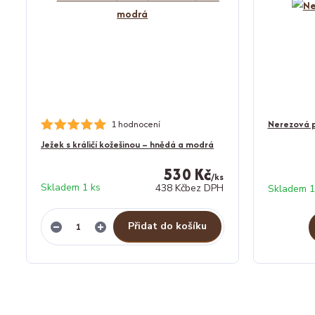
1 hodnocení
Nerezová p
Ježek s králičí kožešinou – hnědá a modrá
530 Kč
/
ks
Skladem 1 ks
438 Kč
bez DPH
Skladem 1
Přidat do košíku