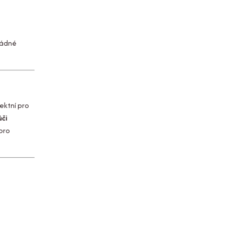
žádné
ektní pro
ůči
 pro