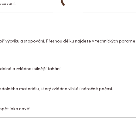
acování.
tu při výcviku a stopování. Přesnou délku najdete v technických param
olné a zvládne i silnější tahání.
olného materiálu, který zvládne vlhké i náročné počasí.
 opět jako nové!