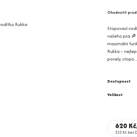
Ohodnotit prod
Stopovací vodí
vašeho psa 🔎 
maximální funk
Rukka – nejlepš
povely, stopo..
Dostupnost
Velikost
620 Kč
512 Kč
bez 