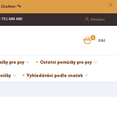
nu ZDARMA! 🐾
 731 686 680
Po-Pá, 8-17:00
Přihlášení
0
0 Kč
ačky pro psy
Ostatní pomůcky pro psy
níčky
Vyhledávání podle značek