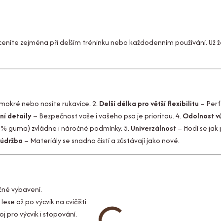
oceníte zejména při delším tréninku nebo každodenním používání. Už 
 mokré nebo nosíte rukavice. 2.
Delší délka pro větší flexibilitu
– Perf
ní detaily
– Bezpečnost vaše i vašeho psa je prioritou. 4.
Odolnost v
20 % guma) zvládne i náročné podmínky. 5.
Univerzálnost
– Hodí se jak
 údržba
– Materiály se snadno čistí a zůstávají jako nové.
ečné vybavení.
se až po výcvik na cvičišti.
j pro výcvik i stopování.