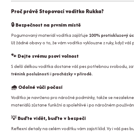
Proč právě Stopovací vodítko Rukka?
🔒
Bezpečnost na prvním místě
Pogumovaný materiál vodítka zajišťuje
100% protiskluzový úc
Už žádné obavy o to, že vám vodítko vyklouzne z ruky, když váš 
🐾
Dejte svému psovi volnost
S delší délkou vodítka dostane váš pes potřebnou svobodu, zat
trénink poslušnosti i procházky v přírodě.
🌧️
Odolné vůči počasí
Vodítko je navrženo pro náročné podmínky, takže se nezalekne
materiálů zůstane funkční a spolehlivé i po náročném používání
💡
Buďte vidět, buďte v bezpečí
Reflexní detaily na celém vodítku vám zajistí klid. Vy i váš pes 