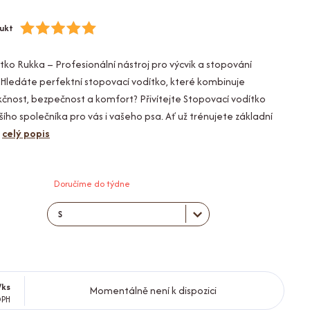
ukt
tko Rukka – Profesionální nástroj pro výcvik a stopování
Hledáte perfektní stopovací vodítko, které kombinuje
čnost, bezpečnost a komfort? Přivítejte Stopovací vodítko
ího společníka pro vás i vašeho psa. Ať už trénujete základní
.
celý popis
Doručíme do týdne
/
ks
Momentálně není k dispozici
DPH