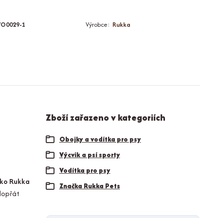
VO0029-1
Výrobce:
Rukka
Zboží zařazeno v kategoriích
Obojky a vodítka pro psy
Výcvik a psí sporty
Vodítka pro psy
tko Rukka
Značka Rukka Pets
dopřát