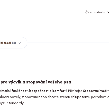
Číslo produktu:
ící zboží
6
 pro výcvik a stopování vašeho psa
ximální funkčnost, bezpečnost a komfort?
Přivítejte
Stopovací vodí
 základní povely, stopování nebo chcete svému chlupatému parťákovi 
vyšší standardy.