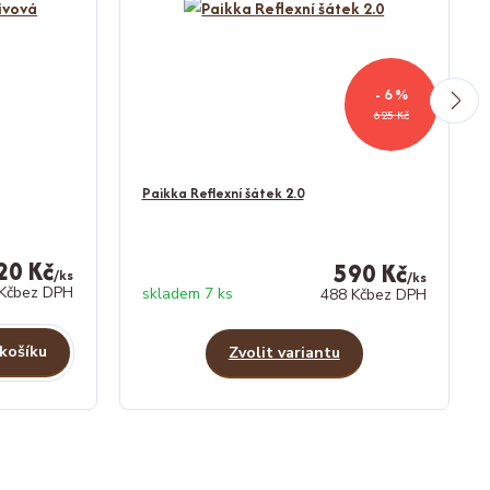
- 6 %
625 Kč
Paikka Reflexní šátek 2.0
20 Kč
590 Kč
/
ks
/
ks
Kč
bez DPH
skladem 7 ks
488 Kč
bez DPH
 košíku
Zvolit variantu