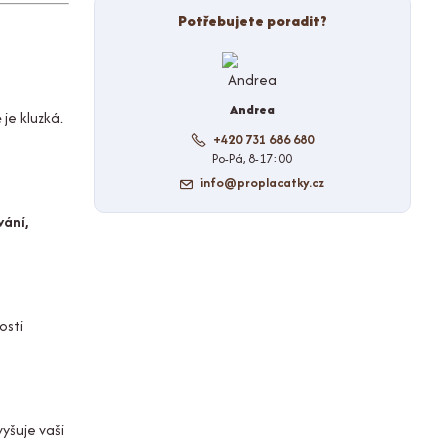
Potřebujete poradit?
Andrea
 je kluzká.
+420 731 686 680
Po-Pá, 8-17:00
info@proplacatky.cz
vání,
osti
vyšuje vaši