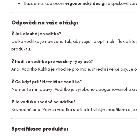
Každému, kdo ocení
ergonomický design
a špičkové zpr
Odpovědi na vaše otázky:
❓ Jak dlouhé je vodítko?
Délka vodítka je navržena tak, aby zajistila optimální flexibili
produktu.
❓ Hodí se vodítko pro všechny typy psů?
Ano! Vodítko Rukka je vhodné pro malé, střední i velké psy. Je od
❓ Co když prší? Nezničí se vodítko?
Nemusíte mít obavy! Vodítko je vyrobeno z pogumovaného a od
❓ Je vodítko snadné na údržbu?
Rozhodně ano. Povrch vodítka stačí otřít vlhkým hadříkem a je
Specifikace produktu: