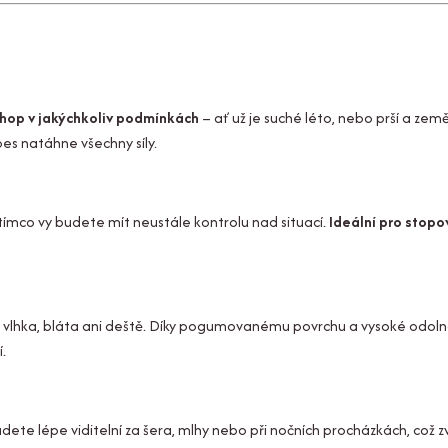
hop v jakýchkoliv podmínkách
– ať už je suché léto, nebo prší a země
pes natáhne všechny síly.
ímco vy budete mít neustále kontrolu nad situací.
Ideální pro stopo
 vlhka, bláta ani deště. Díky pogumovanému povrchu a vysoké odoln
.
budete lépe viditelní za šera, mlhy nebo při nočních procházkách, což z