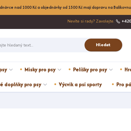
dnávce nad 1000 Kč a objednávky od 1500 Kč mají dopravu na Balíkov
Nevíte si rady? Zavolejte.
+420
Hledat
psy
Misky pro psy
Pelíšky pro psy
Hr
é doplňky pro psy
Výcvik a psí sporty
Pro pá