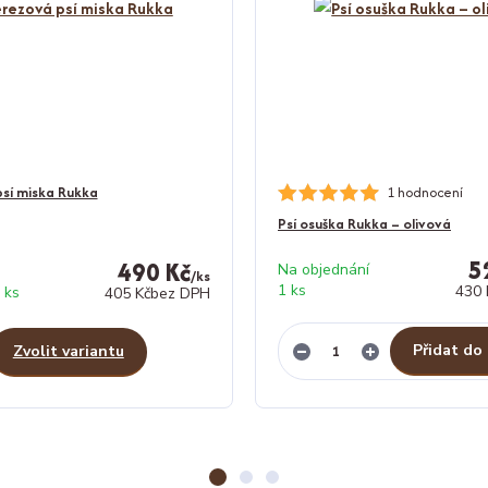
sí miska Rukka
1 hodnocení
Psí osuška Rukka – olivová
5
490 Kč
Na objednání
/
ks
1 ks
430 
 ks
405 Kč
bez DPH
Přidat do
Zvolit variantu