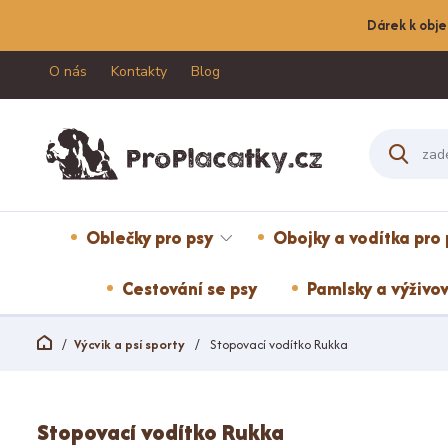
Dárek k obje
O nás
Kontakty
Blog
Oblečky pro psy
Obojky a vodítka pro 
Cestování se psy
Pamlsky a výživov
Výcvik a psí sporty
Stopovací vodítko Rukka
Stopovací vodítko Rukka