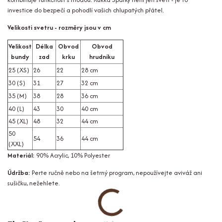
investice do bezpečí a pohodlí vašich chlupatých přátel.
Velikosti svetru - rozměry jsou v cm
Velikost
Délka
Obvod
Obvod
bundy
zad
krku
hrudníku
25 (XS)
26
22
28 cm
30 (S)
31
27
32 cm
35 (M)
38
28
36 cm
40 (L)
43
30
40 cm
45 (XL)
48
32
44 cm
50
54
36
44 cm
(XXL)
Materiál:
90% Acrylic, 10% Polyester
Údržba:
Perte ručně nebo na šetrný program, nepoužívejte aviváž ani
sušičku, nežehlete.