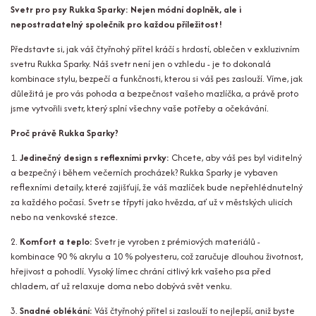
Svetr pro psy Rukka Sparky: Nejen módní doplněk, ale i
nepostradatelný společník pro každou příležitost!
Představte si, jak váš čtyřnohý přítel kráčí s hrdostí, oblečen v exkluzivním
svetru Rukka Sparky. Náš svetr není jen o vzhledu - je to dokonalá
kombinace stylu, bezpečí a funkčnosti, kterou si váš pes zaslouží. Víme, jak
důležitá je pro vás pohoda a bezpečnost vašeho mazlíčka, a právě proto
jsme vytvořili svetr, který splní všechny vaše potřeby a očekávání.
Proč právě Rukka Sparky?
1.
Jedinečný design s reflexními prvky:
Chcete, aby váš pes byl viditelný
a bezpečný i během večerních procházek? Rukka Sparky je vybaven
reflexními detaily, které zajišťují, že váš mazlíček bude nepřehlédnutelný
za každého počasí. Svetr se třpytí jako hvězda, ať už v městských ulicích
nebo na venkovské stezce.
2.
Komfort a teplo:
Svetr je vyroben z prémiových materiálů -
kombinace 90 % akrylu a 10 % polyesteru, což zaručuje dlouhou životnost,
hřejivost a pohodlí. Vysoký límec chrání citlivý krk vašeho psa před
chladem, ať už relaxuje doma nebo dobývá svět venku.
3.
Snadné oblékání:
Váš čtyřnohý přítel si zaslouží to nejlepší, aniž byste