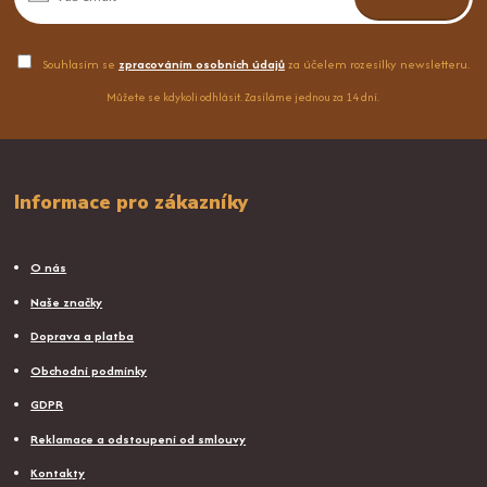
Souhlasím se
zpracováním osobních údajů
za účelem rozesílky newsletteru.
Můžete se kdykoli odhlásit. Zasíláme jednou za 14 dní.
Informace pro zákazníky
O nás
Naše značky
Doprava a platba
Obchodní podmínky
GDPR
Reklamace a odstoupení od smlouvy
Kontakty