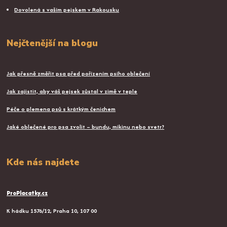
Dovolená s vaším pejskem v Rakousku
Nejčtenější na blogu
Jak přesně změřit psa před pořízením psího oblečení
Jak zajistit, aby váš pejsek zůstal v zimě v teple
Péče o plemena psů s krátkým čenichem
Jaké oblečené pro psa zvolit – bundu, mikinu nebo svetr?
Kde nás najdete
ProPlacatky.cz
K hádku 1576/12, Praha 10, 107 00