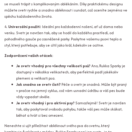
se museli trápit s komplikovaným oblékáním. Díky praktickému designu
můžete svetr rychle a snadno obléknout i sundat, což oceníte zejména ve
spěchu každodenního života.
4.
Univerzální použití:
Ideální pro každodenní nošení, ať už doma nebo
venku. Svetr je navržen tak, aby se hodil do každého prostředí, od
pohodlného gauče po zasněžené parky. Poskytne vašemu psovi teplo a
styl, který potřebuje, aby se cítil jako král, kdekoliv se ocitne.
Zodpovězení vašich otázek:
Je svetr vhodný pro všechny velikosti psů?
Ano, Rukka Sparky je
dostupný v několika velikostech, aby perfektně padl jakékoliv
plemeni a velikosti psa.
Jak snadno se svetr čistí?
Péče o svetr je snadná. Může být praný
v pračce na jemný cyklus, což vám usnadní údržbu a váš pes bude
vždy vypadat skvěle.
Je svetr vhodný i pro aktivní psy?
Samozřejmě! Svetr je navržen
tak, aby poskytoval svobodu pohybu, takže váš pes může skákat,
běhat a hrát si bez omezení.
Nenechte si ujít příležitost obléknout svého psa do svetru, který
kombinuje funkčnost s módou. Rukka Sparky není jen svetr - je to