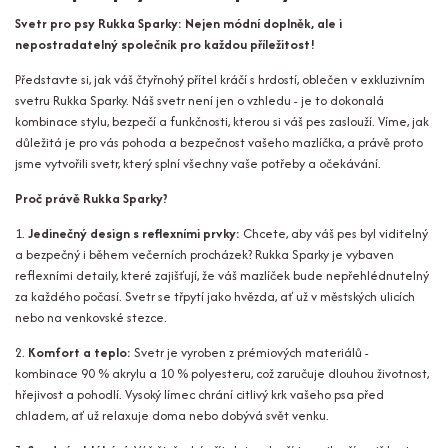
Svetr pro psy Rukka Sparky: Nejen módní doplněk, ale i
nepostradatelný společník pro každou příležitost!
Představte si, jak váš čtyřnohý přítel kráčí s hrdostí, oblečen v exkluzivním
svetru Rukka Sparky. Náš svetr není jen o vzhledu - je to dokonalá
kombinace stylu, bezpečí a funkčnosti, kterou si váš pes zaslouží. Víme, jak
důležitá je pro vás pohoda a bezpečnost vašeho mazlíčka, a právě proto
jsme vytvořili svetr, který splní všechny vaše potřeby a očekávání.
Proč právě Rukka Sparky?
1.
Jedinečný design s reflexními prvky:
Chcete, aby váš pes byl viditelný
a bezpečný i během večerních procházek? Rukka Sparky je vybaven
reflexními detaily, které zajišťují, že váš mazlíček bude nepřehlédnutelný
za každého počasí. Svetr se třpytí jako hvězda, ať už v městských ulicích
nebo na venkovské stezce.
2.
Komfort a teplo:
Svetr je vyroben z prémiových materiálů -
kombinace 90 % akrylu a 10 % polyesteru, což zaručuje dlouhou životnost,
hřejivost a pohodlí. Vysoký límec chrání citlivý krk vašeho psa před
chladem, ať už relaxuje doma nebo dobývá svět venku.