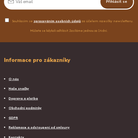
Přihlásit se
Souhlasím se
zpracováním osobních údajů
za účelem rozesílky newsletteru.
Můžete se kdykoli odhlásit. Zasíláme jednou za 14 dní.
Informace pro zákazníky
O nás
Naše značky
Doprava a platba
Obchodní podmínky
GDPR
Reklamace a odstoupení od smlouvy
Kontakty