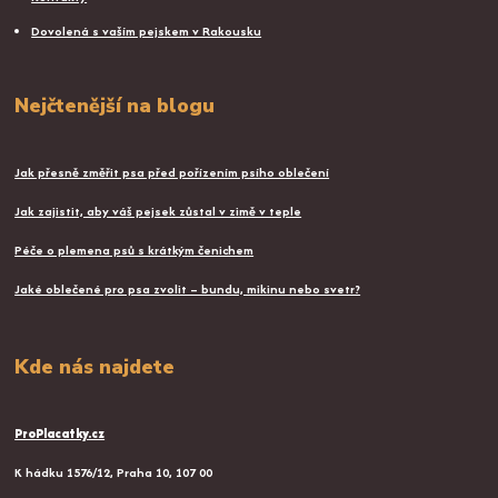
Dovolená s vaším pejskem v Rakousku
Nejčtenější na blogu
Jak přesně změřit psa před pořízením psího oblečení
Jak zajistit, aby váš pejsek zůstal v zimě v teple
Péče o plemena psů s krátkým čenichem
Jaké oblečené pro psa zvolit – bundu, mikinu nebo svetr?
Kde nás najdete
ProPlacatky.cz
K hádku 1576/12, Praha 10, 107 00