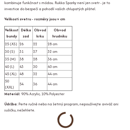
kombinuje funkčnost s módou. Rukka Sparky není jen svetr - je to
investice do bezpečí a pohodlí vašich chlupatých přátel.
Velikosti svetru - rozměry jsou v cm
Velikost
Délka
Obvod
Obvod
bundy
zad
krku
hrudníku
25 (XS)
26
22
28 cm
30 (S)
31
27
32 cm
35 (M)
38
28
36 cm
40 (L)
43
30
40 cm
45 (XL)
48
32
44 cm
50
54
36
44 cm
(XXL)
Materiál:
90% Acrylic, 10% Polyester
Údržba:
Perte ručně nebo na šetrný program, nepoužívejte aviváž ani
sušičku, nežehlete.