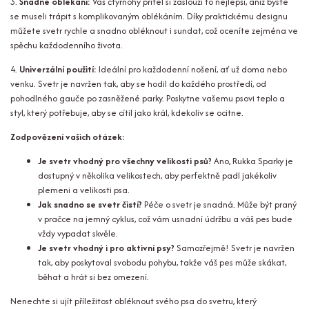
3.
Snadné oblékání:
Váš čtyřnohý přítel si zaslouží to nejlepší, aniž byste
se museli trápit s komplikovaným oblékáním. Díky praktickému designu
můžete svetr rychle a snadno obléknout i sundat, což oceníte zejména ve
spěchu každodenního života.
4.
Univerzální použití:
Ideální pro každodenní nošení, ať už doma nebo
venku. Svetr je navržen tak, aby se hodil do každého prostředí, od
pohodlného gauče po zasněžené parky. Poskytne vašemu psovi teplo a
styl, který potřebuje, aby se cítil jako král, kdekoliv se ocitne.
Zodpovězení vašich otázek:
Je svetr vhodný pro všechny velikosti psů?
Ano, Rukka Sparky je
dostupný v několika velikostech, aby perfektně padl jakékoliv
plemeni a velikosti psa.
Jak snadno se svetr čistí?
Péče o svetr je snadná. Může být praný
v pračce na jemný cyklus, což vám usnadní údržbu a váš pes bude
vždy vypadat skvěle.
Je svetr vhodný i pro aktivní psy?
Samozřejmě! Svetr je navržen
tak, aby poskytoval svobodu pohybu, takže váš pes může skákat,
běhat a hrát si bez omezení.
Nenechte si ujít příležitost obléknout svého psa do svetru, který