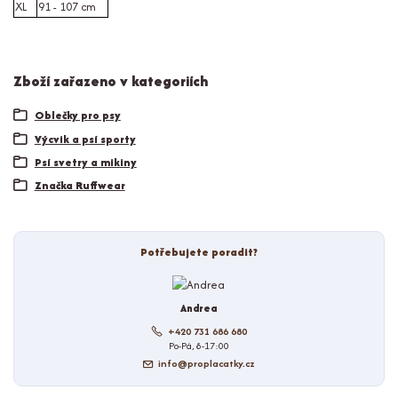
XL
91 - 107 cm
Zboží zařazeno v kategoriích
Oblečky pro psy
Výcvik a psí sporty
Psí svetry a mikiny
Značka Ruffwear
Potřebujete poradit?
Andrea
+420 731 686 680
Po-Pá, 8-17:00
info@proplacatky.cz