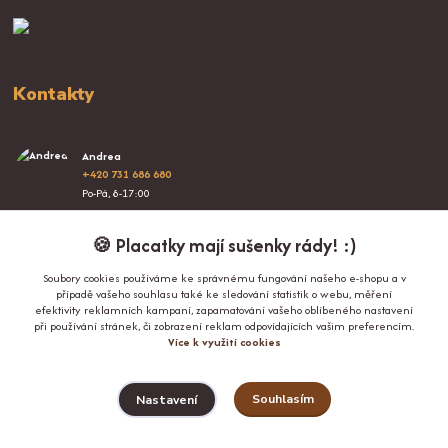
Kontakty
Andrea
+420 731 686 680
Po-Pá, 8-17:00
info@proplacatky.cz
🍪 Placatky mají sušenky rády! :)
Soubory cookies používáme ke správnému fungování našeho e-shopu a v
případě vašeho souhlasu také ke sledování statistik o webu, měření
efektivity reklamních kampaní, zapamatování vašeho oblíbeného nastavení
při používání stránek, či zobrazení reklam odpovídajících vašim preferencím.
Více k využití cookies
Upravit sběr cookies.
Souhlasím
Nastavení
© Copyright 2024-2026 ProPlacatky.cz