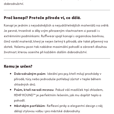
dobrodružství.
Proč konopí? Protože příroda ví, co dělá.
Konopí je jedním z nejodolnějších a nejudržitelnějších materiálů na světě.
Je pevné, trvanlivé a díky svým přirozeným vlastnostem si poradí i s
extrémními podmínkami. Ruffwear spojil konopí s organickou bavlnou,
čímž vznikl materiál, který je nejen šetrný k přírodě, ale také příjemný na
dotek. Vašemu psovi tak nabídne maximální pohodlí a zároveň dlouhou
životnost, kterou oceníte při každém dalším dobrodružství.
Komu je určen?
Dobrodružným psům
: Ideální pro psy, kteří milují procházky v
přírodě, túry, nebo jednoduše potřebují zůstat v teple během
chladných dnů.
Psům, kteří neradi mrznou
: Pokud váš mazlíček trpí chladem,
HEMP HOUND™ je perfektním řešením, jak mu dopřát teplo a
pohodlí.
Městským parťákům
: Reflexní prvky a elegantní design z něj
dělají stylovou volbu i pro městské dobrodruhy.