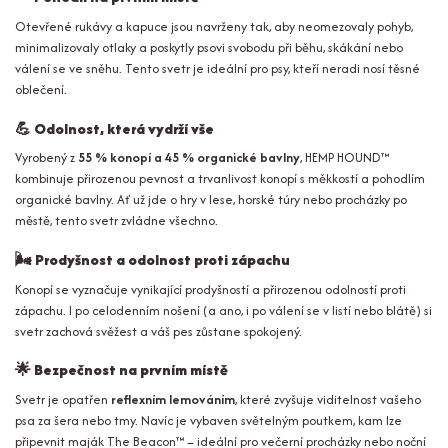
Otevřené rukávy a kapuce jsou navrženy tak, aby neomezovaly pohyb,
minimalizovaly otlaky a poskytly psovi svobodu při běhu, skákání nebo
válení se ve sněhu. Tento svetr je ideální pro psy, kteří neradi nosí těsné
oblečení.
💪
Odolnost, která vydrží vše
Vyrobený z
55 % konopí a 45 % organické bavlny
, HEMP HOUND™
kombinuje přirozenou pevnost a trvanlivost konopí s měkkostí a pohodlím
organické bavlny. Ať už jde o hry v lese, horské túry nebo procházky po
městě, tento svetr zvládne všechno.
🌬️
Prodyšnost a odolnost proti zápachu
Konopí se vyznačuje vynikající prodyšností a přirozenou odolností proti
zápachu. I po celodenním nošení (a ano, i po válení se v listí nebo blátě) si
svetr zachová svěžest a váš pes zůstane spokojený.
🌟
Bezpečnost na prvním místě
Svetr je opatřen
reflexním lemováním
, které zvyšuje viditelnost vašeho
psa za šera nebo tmy. Navíc je vybaven světelným poutkem, kam lze
připevnit maják The Beacon™ – ideální pro večerní procházky nebo noční