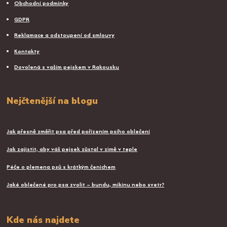
Obchodní podmínky
GDPR
Reklamace a odstoupení od smlouvy
Kontakty
Dovolená s vaším pejskem v Rakousku
Nejčtenější na blogu
Jak přesně změřit psa před pořízením psího oblečení
Jak zajistit, aby váš pejsek zůstal v zimě v teple
Péče o plemena psů s krátkým čenichem
Jaké oblečené pro psa zvolit – bundu, mikinu nebo svetr?
Kde nás najdete