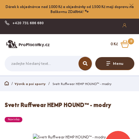
Dárek k objednávce nad 1000 Kč a objednávky od 1500 Kč mají dopravu na
Balíkovnu ZDARMA! 🐾
+420 731 686 680
Po-Pá, 8-17:00
0
0 Kč
Menu
Výcvik a psí sporty
Svetr Ruffwear HEMP HOUND™ - modry
Svetr Ruffwear HEMP HOUND™ - modry
Novinka