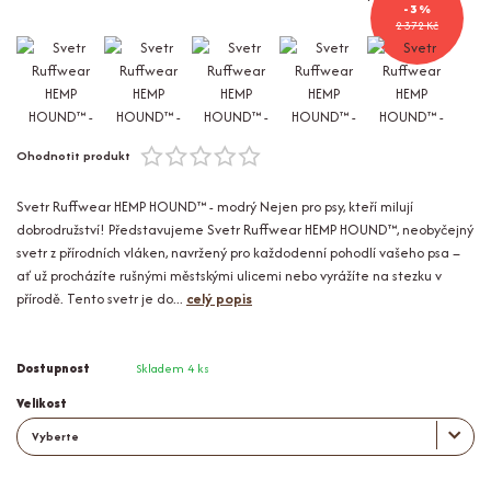
- 3 %
2 372 Kč
Ohodnotit produkt
Svetr Ruffwear HEMP HOUND™ - modrý Nejen pro psy, kteří milují
dobrodružství! Představujeme Svetr Ruffwear HEMP HOUND™, neobyčejný
svetr z přírodních vláken, navržený pro každodenní pohodlí vašeho psa –
ať už procházíte rušnými městskými ulicemi nebo vyrážíte na stezku v
přírodě. Tento svetr je do...
celý popis
Dostupnost
Skladem 4 ks
Velikost