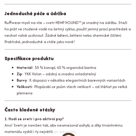
Jednoduchá péče a údržba
Ruffwear myslí na vše – svetr HEMP HOUND™ je snadný na údržbu. Stačí
ho prát ve studené vodě na šetrný cyklus, použít jemný prací prostředek a
nechat volně uschnout. Žádné bělení, žehlení nebo chemické čištění.
Praktické, jednoduché a stále jako nové!
Specifikace produktu
Materiál
: 55 % konopí, 45 % organická bavlna
Zip
: YKK Vislon – odolný a snadno ovladatelný
Barvy
: K dispozici v několika elegantních barevných variantách
Velikosti
: Přizpůsobí se psům všech velikostí – od štěňat po velká
plemena
Často kladené otázky
1. Hodí se svetr i pro aktivní psy?
Ano! Svetr je navržen tak, aby neomezoval pohyb, a díky trvanlivému
materiálu vydrží i ty největší psí eskapády.