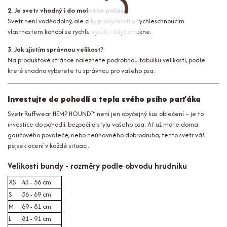
2. Je svetr vhodný i do mokrého počasí?
Svetr není voděodolný, ale díky prodyšnosti a rychleschnoucím
vlastnostem konopí se rychle vysuší, i když zmokne.
3. Jak zjistím správnou velikost?
Na produktové stránce naleznete podrobnou tabulku velikostí, podle
které snadno vyberete tu správnou pro vašeho psa.
Investujte do pohodlí a tepla svého psího parťáka
Svetr Ruffwear HEMP HOUND™ není jen obyčejný kus oblečení – je to
investice do pohodlí, bezpečí a stylu vašeho psa. Ať už máte doma
gaučového povaleče, nebo neúnavného dobrodruha, tento svetr váš
pejsek ocení v každé situaci.
Velikosti bundy - rozměry podle obvodu hrudníku
XS
43 - 56 cm
S
56 - 69 cm
M
69 - 81 cm
L
81 - 91 cm