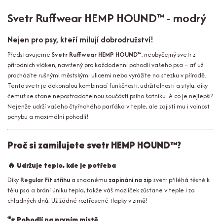
Svetr Ruffwear HEMP HOUND™ - modrý
Nejen pro psy, kteří milují dobrodružství!
Představujeme
Svetr Ruffwear HEMP HOUND™
, neobyčejný svetr z
přírodních vláken, navržený pro každodenní pohodlí vašeho psa – ať už
procházíte rušnými městskými ulicemi nebo vyrážíte na stezku v přírodě.
Tento svetr je dokonalou kombinací funkčnosti, udržitelnosti a stylu, díky
čemuž se stane nepostradatelnou součástí psího šatníku. A co je nejlepší?
Nejenže udrží vašeho čtyřnohého parťáka v teple, ale zajistí mu i volnost
pohybu a maximální pohodlí!
Proč si zamilujete svetr HEMP HOUND™?
🔥
Udržuje teplo, kde je potřeba
Díky
Regular Fit střihu
a snadnému
zapínání na zip
svetr přiléhá těsně k
tělu psa a brání úniku tepla, takže váš mazlíček zůstane v teple i za
chladných dnů. Už žádné roztřesené tlapky v zimě!
🐾
Pohodlí na prvním místě