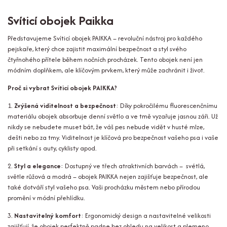
Svíticí obojek Paikka
Představujeme Svíticí obojek PAIKKA – revoluční nástroj pro každého
pejskaře, který chce zajistit maximální bezpečnost a styl svého
čtyřnohého přítele během nočních procházek. Tento obojek není jen
módním doplňkem, ale klíčovým prvkem, který může zachránit i život.
Proč si vybrat Svíticí obojek PAIKKA?
1.
Zvýšená viditelnost a bezpečnost
: Díky pokročilému fluorescenčnímu
materiálu obojek absorbuje denní světlo a ve tmě vyzařuje jasnou záři. Už
nikdy se nebudete muset bát, že váš pes nebude vidět v husté mlze,
dešti nebo za tmy. Viditelnost je klíčová pro bezpečnost vašeho psa i vaše
při setkání s auty, cyklisty apod.
2.
Styl a elegance
: Dostupný ve třech atraktivních barvách – svétlá,
světle růžová a modrá – obojek PAIKKA nejen zajišťuje bezpečnost, ale
také dotváří styl vašeho psa. Vaši procházku městem nebo přírodou
promění v módní přehlídku.
3.
Nastavitelný komfort
: Ergonomický design a nastavitelné velikosti
zajišťují, že obojek perfektně padne bez ohledu na velikost a plemeno