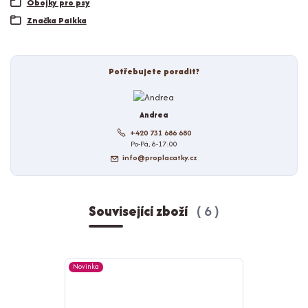
Obojky pro psy
Značka Paikka
Potřebujete poradit?
Andrea
+420 731 686 680
Po-Pá, 8-17:00
info@proplacatky.cz
Související zboží
6
Novinka
Novinka