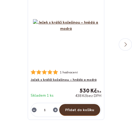
Nerezová psí m
1 hodnocení
Ježek s králičí kožešinou – hnědá a modrá
530 Kč
/
ks
Skladem 1 ks
438 Kč
bez DPH
Skladem 1 ks
Přidat do košíku
Z