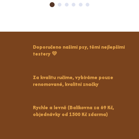
Doporučeno našimi psy, těmi nejlepšími
testery 💛
Za kvalitu ručíme, vybíráme pouze
renomované, kvalitní značky
Rychle a levně (Balíkovna za 69 Kč,
objednávky od 1500 Kč zdarma)