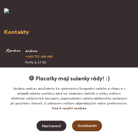
Kontakty
Andrea
+420 731 686 680
Po-Pá, 8-17:00
info@proplacatky.cz
🍪 Placatky mají sušenky rády! :)
Soubory cookies používáme ke správnému fungování našeho e-shopu a v
případě vašeho souhlasu také ke sledování statistik o webu, měření
efektivity reklamních kampaní, zapamatování vašeho oblíbeného nastavení
při používání stránek, či zobrazení reklam odpovídajících vašim preferencím.
Více k využití cookies
Upravit sběr cookies.
Souhlasím
Nastavení
© Copyright 2024-2026 ProPlacatky.cz