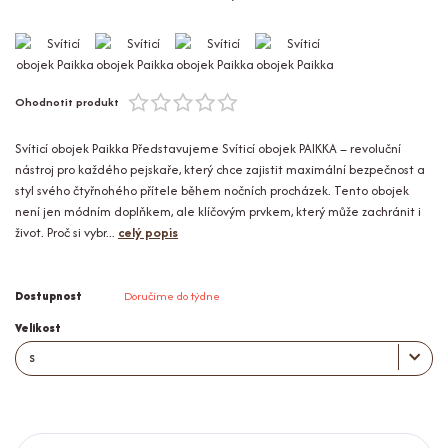
Ohodnotit produkt
Svíticí obojek Paikka Představujeme Svíticí obojek PAIKKA – revoluční
nástroj pro každého pejskaře, který chce zajistit maximální bezpečnost a
styl svého čtyřnohého přítele během nočních procházek. Tento obojek
není jen módním doplňkem, ale klíčovým prvkem, který může zachránit i
život. Proč si vybr...
celý popis
Dostupnost
Doručíme do týdne
Velikost