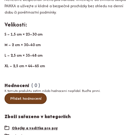
PAIKKA a užívejte si klidné a bezpečné procházky bez ohledu na denní
dobu či povětrnostní podmínky.
Velikosti:
S – 1,5 cm × 23–30 cm
M – 2 cm × 30–40 cm
L – 2,5 cm × 35–48 cm
XL – 2,5 cm × 44–65 cm
Hodnocení
0
K tomuto produktu zatím nikdo hodnocení nepřidal. Buďte první.
Přidat hodnocení
Zboží zařazeno v kategoriích
Obojky a vodítka pro psy