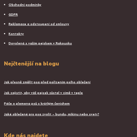
Obchodní podmínky
GDPR
Reklamace a odstoupení od smlouvy
Kontakty
Dovolená s vaším pejskem v Rakousku
Nejčtenější na blogu
Jak přesně změřit psa před pořízením psího oblečení
Jak zajistit, aby váš pejsek zůstal v zimě v teple
Péče o plemena psů s krátkým čenichem
Jaké oblečené pro psa zvolit – bundu, mikinu nebo svetr?
Kde nás najdete