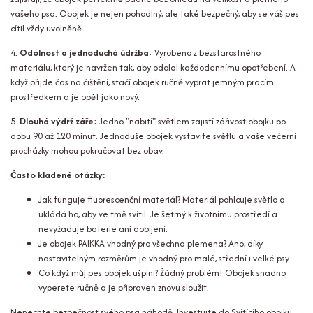
vašeho psa. Obojek je nejen pohodlný, ale také bezpečný, aby se váš pes
cítil vždy uvolněně.
4.
Odolnost a jednoduchá údržba
: Vyrobeno z bezstarostného
materiálu, který je navržen tak, aby odolal každodennímu opotřebení. A
když přijde čas na čištění, stačí obojek ručně vyprat jemným pracím
prostředkem a je opět jako nový.
5.
Dlouhá výdrž záře
: Jedno "nabití" světlem zajistí zářivost obojku po
dobu 90 až 120 minut. Jednoduše obojek vystavíte světlu a vaše večerní
procházky mohou pokračovat bez obav.
Často kladené otázky:
Jak funguje fluorescenční materiál?
Materiál pohlcuje světlo a
ukládá ho, aby ve tmě svítil. Je šetrný k životnímu prostředí a
nevyžaduje baterie ani dobíjení.
Je obojek PAIKKA vhodný pro všechna plemena?
Ano, díky
nastavitelným rozměrům je vhodný pro malé, střední i velké psy.
Co když můj pes obojek ušpiní?
Žádný problém! Obojek snadno
vyperete ručně a je připraven znovu sloužit.
Nenechte bezpečnost svého psa náhodě. Investujte do Svítícího obojku