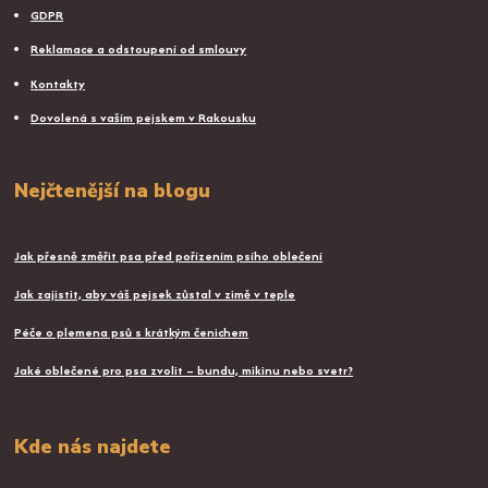
GDPR
Reklamace a odstoupení od smlouvy
Kontakty
Dovolená s vaším pejskem v Rakousku
Nejčtenější na blogu
Jak přesně změřit psa před pořízením psího oblečení
Jak zajistit, aby váš pejsek zůstal v zimě v teple
Péče o plemena psů s krátkým čenichem
Jaké oblečené pro psa zvolit – bundu, mikinu nebo svetr?
Kde nás najdete