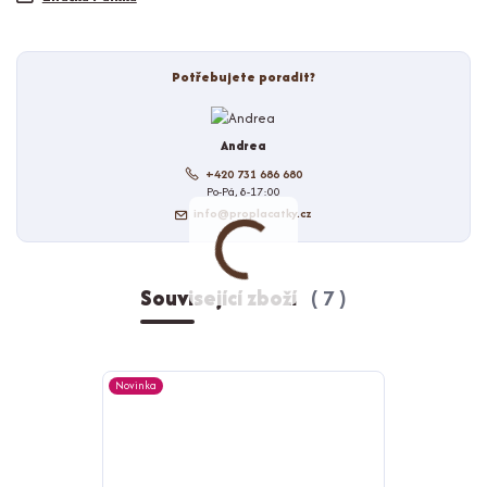
Potřebujete poradit?
Andrea
+420 731 686 680
Po-Pá, 8-17:00
info@proplacatky.cz
Související zboží
7
Novinka
Novinka