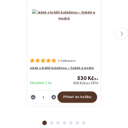
Nerezová psí m
1 hodnocení
Ježek s králičí kožešinou – hnědá a modrá
530 Kč
/
ks
Skladem 1 ks
438 Kč
bez DPH
Skladem 1 ks
Přidat do košíku
Z