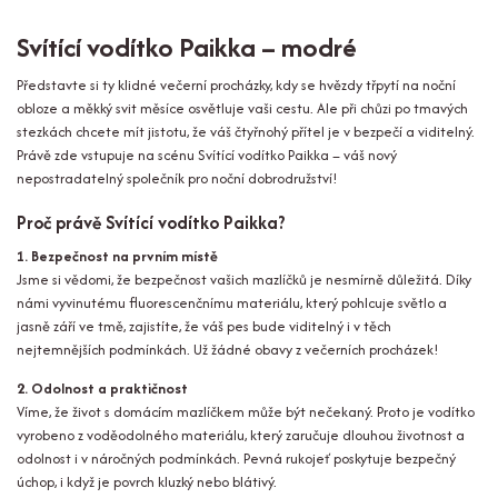
Svítící vodítko Paikka – modré
Představte si ty klidné večerní procházky, kdy se hvězdy třpytí na noční
obloze a měkký svit měsíce osvětluje vaši cestu. Ale při chůzi po tmavých
stezkách chcete mít jistotu, že váš čtyřnohý přítel je v bezpečí a viditelný.
Právě zde vstupuje na scénu Svítící vodítko Paikka – váš nový
nepostradatelný společník pro noční dobrodružství!
Proč právě Svítící vodítko Paikka?
1. Bezpečnost na prvním místě
Jsme si vědomi, že bezpečnost vašich mazlíčků je nesmírně důležitá. Díky
námi vyvinutému fluorescenčnímu materiálu, který pohlcuje světlo a
jasně září ve tmě, zajistíte, že váš pes bude viditelný i v těch
nejtemnějších podmínkách. Už žádné obavy z večerních procházek!
2. Odolnost a praktičnost
Víme, že život s domácím mazlíčkem může být nečekaný. Proto je vodítko
vyrobeno z voděodolného materiálu, který zaručuje dlouhou životnost a
odolnost i v náročných podmínkách. Pevná rukojeť poskytuje bezpečný
úchop, i když je povrch kluzký nebo blátivý.