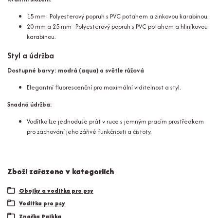
15 mm: Polyesterový popruh s PVC potahem a zinkovou karabinou.
20 mm a 25 mm: Polyesterový popruh s PVC potahem a hliníkovou
karabinou.
Styl a údržba
Dostupné barvy: modrá (aqua) a světle růžová
Elegantní fluorescenční pro maximální viditelnost a styl.
Snadná údržba:
Vodítko lze jednoduše prát v ruce s jemným pracím prostředkem
pro zachování jeho zářivé funkčnosti a čistoty.
Zboží zařazeno v kategoriích
Obojky a vodítka pro psy
Vodítka pro psy
Značka Paikka