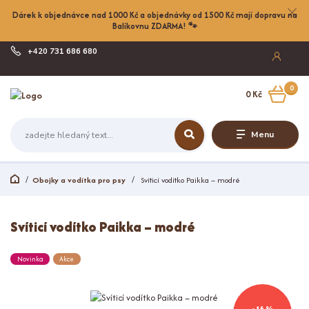
Dárek k objednávce nad 1000 Kč a objednávky od 1500 Kč mají dopravu na
Balíkovnu ZDARMA! 🐾
+420 731 686 680
Po-Pá, 8-17:00
0
0 Kč
Menu
Obojky a vodítka pro psy
Svíticí vodítko Paikka – modré
Svíticí vodítko Paikka – modré
Novinka
Akce
- 14 %