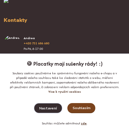
Kontakty
Andrea
+420 731 686 680
Po-Pá, 8-17:00
info@proplacatky.cz
🍪 Placatky mají sušenky rády! :)
Soubory cookies používáme ke správnému fungování našeho e-shopu a v
případě vašeho souhlasu také ke sledování statistik o webu, měření
efektivity reklamních kampaní, zapamatování vašeho oblíbeného nastavení
při používání stránek, či zobrazení reklam odpovídajících vašim preferencím.
Více k využití cookies
Upravit sběr cookies.
Souhlasím
Nastavení
© Copyright 2024-2026 ProPlacatky.cz
Souhlas můžete odmítnout
zde
.