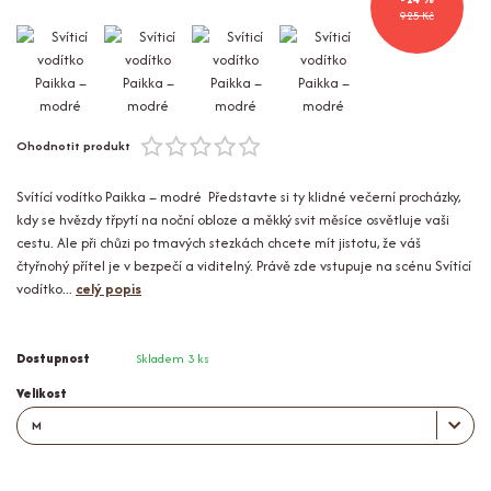
925 Kč
Ohodnotit produkt
Svítící vodítko Paikka – modré Představte si ty klidné večerní procházky,
kdy se hvězdy třpytí na noční obloze a měkký svit měsíce osvětluje vaši
cestu. Ale při chůzi po tmavých stezkách chcete mít jistotu, že váš
čtyřnohý přítel je v bezpečí a viditelný. Právě zde vstupuje na scénu Svítící
vodítko...
celý popis
Dostupnost
Skladem 3 ks
Velikost