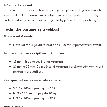
3. Komfort a pohodlí
S nástavcem na sáček na hovínka připojeným přímo k rukojeti se můžete
soustředit na krásu okamžiku, aniž byste museli lovit po kapsách. Sáčky
budete mít vždy po ruce, což zajišťuje hladký průběh každé procházky.
Technické parametry a velikosti
Fluorescenční kouzlo:
Materiál zaručuje viditelnost až na 120 minut po vystavení světlu.
Snadná manipulace se špičkovou karabinou:
15 mm: Snadno použitelná karabina.
20 mm a 25 mm: Bezpečnostní karabina s otočným zámkem, která
je ideální pro větší psy.
Dostupné velikosti a maximální zatížení:
S: 1,5 × 180 cm pro psy do 13 kg
M: 2 × 180 cm pro psy do 70 kg
L: 2,5 × 180 cm pro psy do 95 kg
Kvalitní složení: