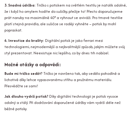
3. Snadná údržba:
Tričko s potiskem na světlém textilu je natolik odolné,
že i když ho omylem hodíte do sušičky, přežije to! Přesto doporučujeme
prát naruby na maximálně 40° a vyhnout se aviváži. Pro tmavé textilie
platí stejná pravidla, ale sušičce se raději vyhněte – potisk by mohl
popraskat.
4. Investice do kvality:
Digitální potisk je jako ferrari mezi
technologiemi, nejmodernější a nejkvalitnější způsob, jakým můžete svůj
styl prezentovat. Neexistuje nic lepšího, co by dnes trh nabízel.
Možné otázky a odpovědi:
Bude mi tričko sedět?
Tričko je navrženo tak, aby sedělo pohodlně a
lichotivě díky lehce vypasovanému střihu a pružnému materiálu.
Přesvědčte se sami!
Jak dlouho vydrží potisk?
Díky digitální technologii je potisk vysoce
odolný a stálý. Při dodržování doporučené údržby vám vydrží déle než
běžné potisky.