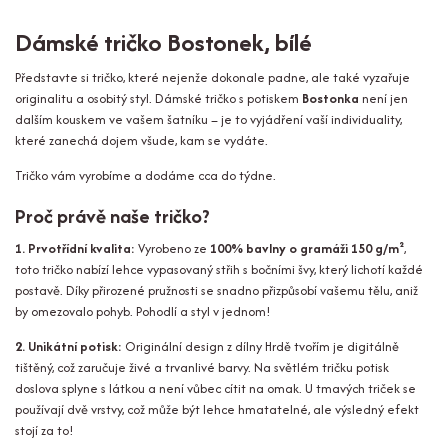
Dámské tričko Bostonek, bílé
Představte si tričko, které nejenže dokonale padne, ale také vyzařuje
originalitu a osobitý styl. Dámské tričko s potiskem
Bostonka
není jen
dalším kouskem ve vašem šatníku – je to vyjádření vaší individuality,
které zanechá dojem všude, kam se vydáte.
Tričko vám vyrobíme a dodáme cca do týdne.
Proč právě naše tričko?
1. Prvotřídní kvalita:
Vyrobeno ze
100% bavlny o gramáži 150 g/m²
,
toto tričko nabízí lehce vypasovaný střih s bočními švy, který lichotí každé
postavě. Díky přirozené pružnosti se snadno přizpůsobí vašemu tělu, aniž
by omezovalo pohyb. Pohodlí a styl v jednom!
2. Unikátní potisk:
Originální design z dílny Hrdě tvořím je digitálně
tištěný, což zaručuje živé a trvanlivé barvy. Na světlém tričku potisk
doslova splyne s látkou a není vůbec cítit na omak. U tmavých triček se
používají dvě vrstvy, což může být lehce hmatatelné, ale výsledný efekt
stojí za to!