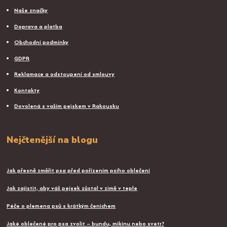
Naše značky
Doprava a platba
Obchodní podmínky
GDPR
Reklamace a odstoupení od smlouvy
Kontakty
Dovolená s vaším pejskem v Rakousku
Nejčtenější na blogu
Jak přesně změřit psa před pořízením psího oblečení
Jak zajistit, aby váš pejsek zůstal v zimě v teple
Péče o plemena psů s krátkým čenichem
Jaké oblečené pro psa zvolit – bundu, mikinu nebo svetr?