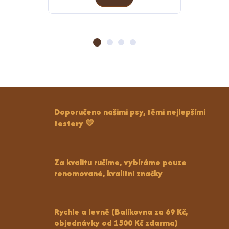
Doporučeno našimi psy, těmi nejlepšími
testery 💛
Za kvalitu ručíme, vybíráme pouze
renomované, kvalitní značky
Rychle a levně (Balíkovna za 69 Kč,
objednávky od 1500 Kč zdarma)