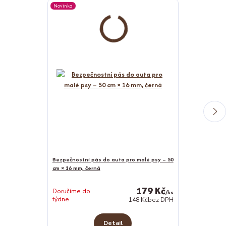
Novinka
Novinka
Bezpečnostní pás do auta pro malé psy – 50
cm × 16 mm, černá
Bunda pro psy
179 Kč
Doručíme do
/
ks
týdne
Skladem 4 ks
148 Kč
bez DPH
Detail
Z