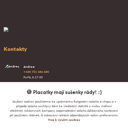
Kontakty
Andrea
+420 731 686 680
Po-Pá, 8-17:00
info@proplacatky.cz
🍪 Placatky mají sušenky rády! :)
Soubory cookies používáme ke správnému fungování našeho e-shopu a v
případě vašeho souhlasu také ke sledování statistik o webu, měření
efektivity reklamních kampaní, zapamatování vašeho oblíbeného nastavení
při používání stránek, či zobrazení reklam odpovídajících vašim preferencím.
Více k využití cookies