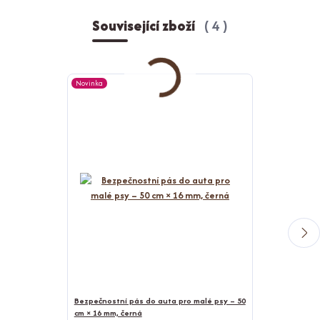
Související zboží
4
Novinka
Novinka
Bezpečnostní pás do auta pro malé psy – 50
cm × 16 mm, černá
Bunda pro psy