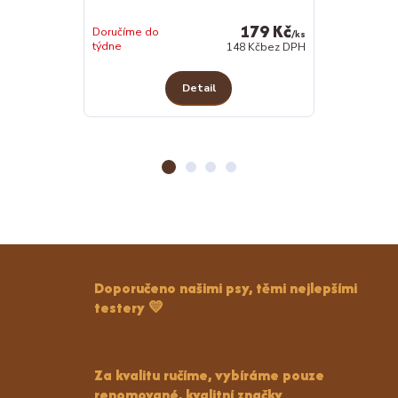
179 Kč
Doručíme do
/
ks
týdne
Skladem 4 ks
148 Kč
bez DPH
Detail
Z
Doporučeno našimi psy, těmi nejlepšími
testery 💛
Za kvalitu ručíme, vybíráme pouze
renomované, kvalitní značky