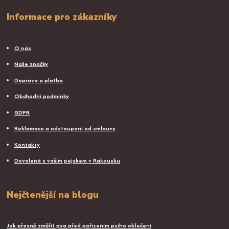
Informace pro zákazníky
O nás
Naše značky
Doprava a platba
Obchodní podmínky
GDPR
Reklamace a odstoupení od smlouvy
Kontakty
Dovolená s vaším pejskem v Rakousku
Nejčtenější na blogu
Jak přesně změřit psa před pořízením psího oblečení