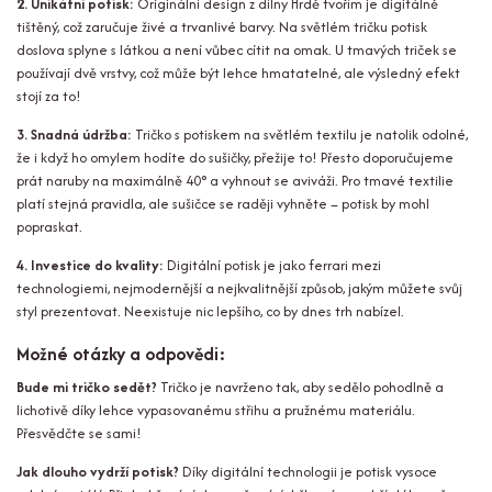
2. Unikátní potisk:
Originální design z dílny Hrdě tvořím je digitálně
tištěný, což zaručuje živé a trvanlivé barvy. Na světlém tričku potisk
doslova splyne s látkou a není vůbec cítit na omak. U tmavých triček se
používají dvě vrstvy, což může být lehce hmatatelné, ale výsledný efekt
stojí za to!
3. Snadná údržba:
Tričko s potiskem na světlém textilu je natolik odolné,
že i když ho omylem hodíte do sušičky, přežije to! Přesto doporučujeme
prát naruby na maximálně 40° a vyhnout se aviváži. Pro tmavé textilie
platí stejná pravidla, ale sušičce se raději vyhněte – potisk by mohl
popraskat.
4. Investice do kvality:
Digitální potisk je jako ferrari mezi
technologiemi, nejmodernější a nejkvalitnější způsob, jakým můžete svůj
styl prezentovat. Neexistuje nic lepšího, co by dnes trh nabízel.
Možné otázky a odpovědi:
Bude mi tričko sedět?
Tričko je navrženo tak, aby sedělo pohodlně a
lichotivě díky lehce vypasovanému střihu a pružnému materiálu.
Přesvědčte se sami!
Jak dlouho vydrží potisk?
Díky digitální technologii je potisk vysoce