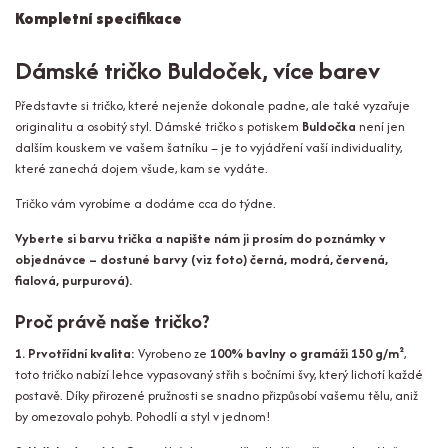
Kompletní specifikace
Dámské tričko Buldoček, více barev
Představte si tričko, které nejenže dokonale padne, ale také vyzařuje
originalitu a osobitý styl. Dámské tričko s potiskem
Buldočka
není jen
dalším kouskem ve vašem šatníku – je to vyjádření vaší individuality,
které zanechá dojem všude, kam se vydáte.
Tričko vám vyrobíme a dodáme cca do týdne.
Vyberte si barvu trička a napište nám ji prosím do poznámky v
objednávce – dostuné barvy (viz foto) černá, modrá, červená,
fialová, purpurová).
Proč právě naše tričko?
1. Prvotřídní kvalita:
Vyrobeno ze
100% bavlny o gramáži 150 g/m²
,
toto tričko nabízí lehce vypasovaný střih s bočními švy, který lichotí každé
postavě. Díky přirozené pružnosti se snadno přizpůsobí vašemu tělu, aniž
by omezovalo pohyb. Pohodlí a styl v jednom!