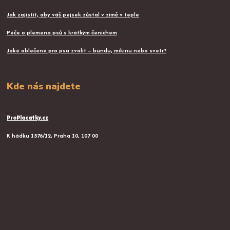
Jak zajistit, aby váš pejsek zůstal v zimě v teple
Péče o plemena psů s krátkým čenichem
Jaké oblečené pro psa zvolit – bundu, mikinu nebo svetr?
Kde nás najdete
ProPlacatky.cz
K hádku 1576/12, Praha 10, 107 00