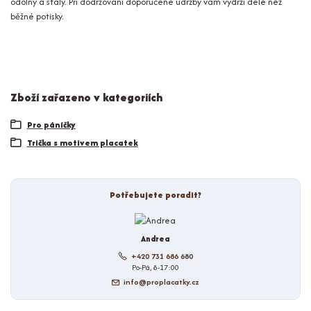
odolný a stálý. Při dodržování doporučené údržby vám vydrží déle než
běžné potisky.
Zboží zařazeno v kategoriích
Pro páníčky
Trička s motivem placatek
Potřebujete poradit?
Andrea
+420 731 686 680
Po-Pá, 8-17:00
info@proplacatky.cz