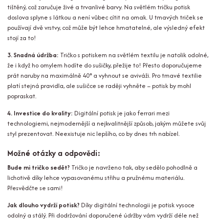
tištěný, což zaručuje živé a trvanlivé barvy. Na světlém tričku potisk
doslova splyne s látkou a není vůbec cítit na omak. U tmavých triček se
používají dvě vrstvy, což může být lehce hmatatelné, ale výsledný efekt
stojí za to!
3. Snadná údržba:
Tričko s potiskem na světlém textilu je natolik odolné,
že i když ho omylem hodíte do sušičky, přežije to! Přesto doporučujeme
prát naruby na maximálně 40° a vyhnout se aviváži. Pro tmavé textilie
platí stejná pravidla, ale sušičce se raději vyhněte – potisk by mohl
popraskat.
4. Investice do kvality:
Digitální potisk je jako ferrari mezi
technologiemi, nejmodernější a nejkvalitnější způsob, jakým můžete svůj
styl prezentovat. Neexistuje nic lepšího, co by dnes trh nabízel.
Možné otázky a odpovědi:
Bude mi tričko sedět?
Tričko je navrženo tak, aby sedělo pohodlně a
lichotivě díky lehce vypasovanému střihu a pružnému materiálu.
Přesvědčte se sami!
Jak dlouho vydrží potisk?
Díky digitální technologii je potisk vysoce
odolný a stálý. Při dodržování doporučené údržby vám vydrží déle než