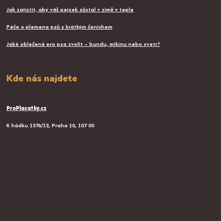
Jak zajistit, aby váš pejsek zůstal v zimě v teple
Péče o plemena psů s krátkým čenichem
Jaké oblečené pro psa zvolit – bundu, mikinu nebo svetr?
Kde nás najdete
ProPlacatky.cz
K hádku 1576/12, Praha 10, 107 00