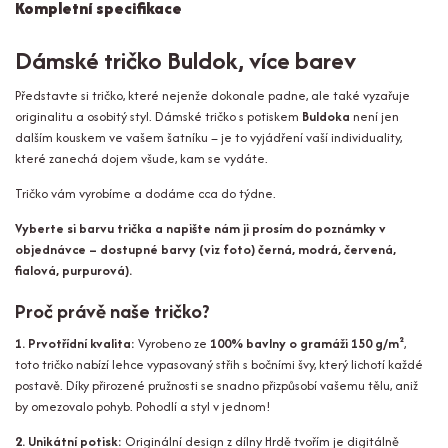
Kompletní specifikace
Dámské tričko Buldok, více barev
Představte si tričko, které nejenže dokonale padne, ale také vyzařuje
originalitu a osobitý styl. Dámské tričko s potiskem
Buldoka
není jen
dalším kouskem ve vašem šatníku – je to vyjádření vaší individuality,
které zanechá dojem všude, kam se vydáte.
Tričko vám vyrobíme a dodáme cca do týdne.
Vyberte si barvu trička a napište nám ji prosím do poznámky v
objednávce – dostupné barvy (viz foto) černá, modrá, červená,
fialová, purpurová).
Proč právě naše tričko?
1. Prvotřídní kvalita:
Vyrobeno ze
100% bavlny o gramáži 150 g/m²
,
toto tričko nabízí lehce vypasovaný střih s bočními švy, který lichotí každé
postavě. Díky přirozené pružnosti se snadno přizpůsobí vašemu tělu, aniž
by omezovalo pohyb. Pohodlí a styl v jednom!
2. Unikátní potisk:
Originální design z dílny Hrdě tvořím je digitálně