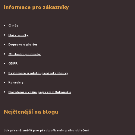
Informace pro zákazníky
O nás
Naše značky
Doprava a platba
Obchodní podmínky
GDPR
Reklamace a odstoupení od smlouvy
Kontakty
Dovolená s vaším pejskem v Rakousku
Nejčtenější na blogu
Jak přesně změřit psa před pořízením psího oblečení