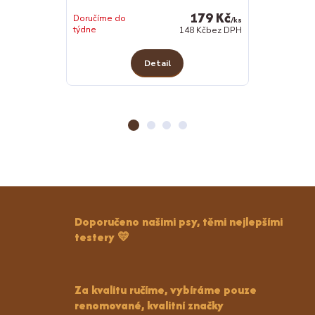
179 Kč
Doručíme do
/
ks
týdne
Skladem 4 ks
148 Kč
bez DPH
Detail
Z
Doporučeno našimi psy, těmi nejlepšími
testery 💛
Za kvalitu ručíme, vybíráme pouze
renomované, kvalitní značky