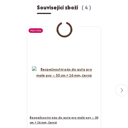
Související zboží
4
Novinka
Novinka
Bezpečnostní pás do auta pro malé psy – 50
cm × 16 mm, černá
Bunda pro psy