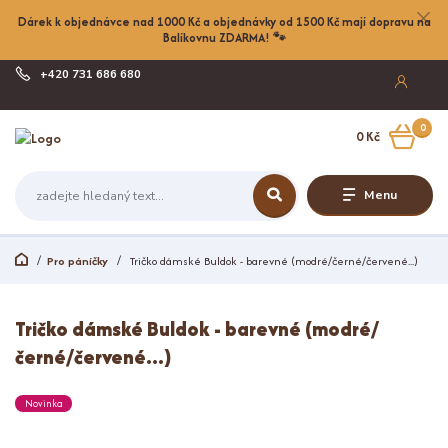
Dárek k objednávce nad 1000 Kč a objednávky od 1500 Kč mají dopravu na
Balíkovnu ZDARMA! 🐾
+420 731 686 680
Po-Pá, 8-17:00
0
0 Kč
Menu
Pro páníčky
Tričko dámské Buldok - barevné (modré/černé/červené...)
Tričko dámské Buldok - barevné (modré/
černé/červené...)
Novinka