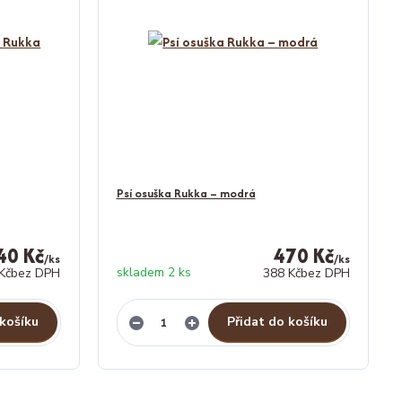
Psí osuška Rukka – modrá
40 Kč
470 Kč
/
ks
/
ks
skladem 2 ks
Kč
bez DPH
388 Kč
bez DPH
 košíku
Přidat do košíku