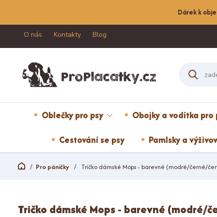
Dárek k obje
O nás
Kontakty
Blog
Oblečky pro psy
Obojky a vodítka pro 
Cestování se psy
Pamlsky a výživov
Pro páníčky
Tričko dámské Mops - barevné (modré/černé/červ
Tričko dámské Mops - barevné (modré/če