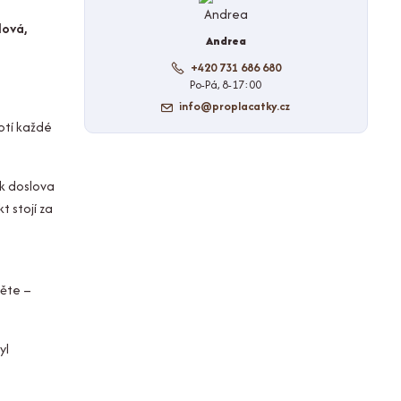
lová,
Andrea
+420 731 686 680
Po-Pá, 8-17:00
info@proplacatky.cz
hotí každé
sk doslova
t stojí za
něte –
yl