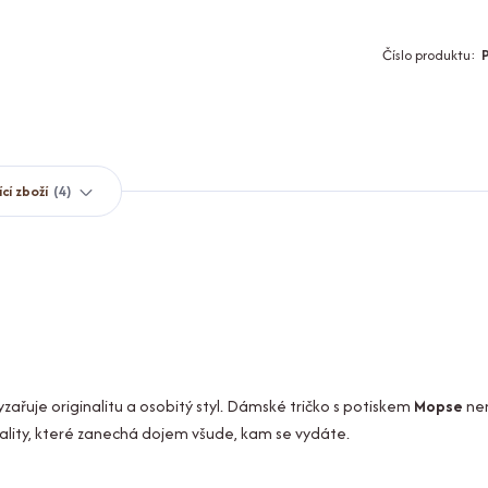
Číslo produktu:
ící zboží
4
zařuje originalitu a osobitý styl. Dámské tričko s potiskem
Mopse
nen
uality, které zanechá dojem všude, kam se vydáte.