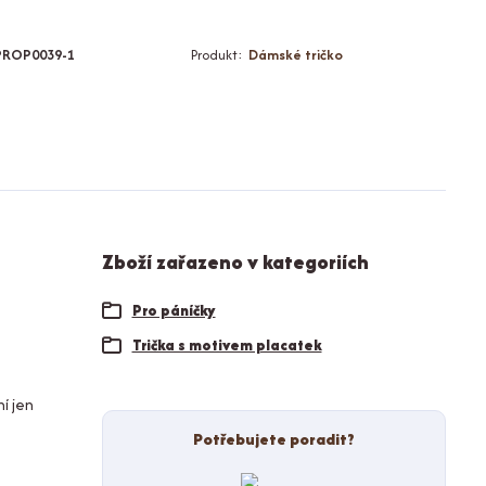
PROP0039-1
Produkt:
Dámské tričko
Zboží zařazeno v kategoriích
Pro páníčky
Trička s motivem placatek
í jen
Potřebujete poradit?