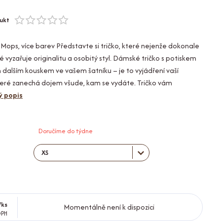
ukt
Mops, více barev Představte si tričko, které nejenže dokonale
 vyzařuje originalitu a osobitý styl. Dámské tričko s potiskem
 dalším kouskem ve vašem šatníku – je to vyjádření vaší
 které zanechá dojem všude, kam se vydáte. Tričko vám
ý popis
Doručíme do týdne
/
ks
Momentálně není k dispozici
DPH