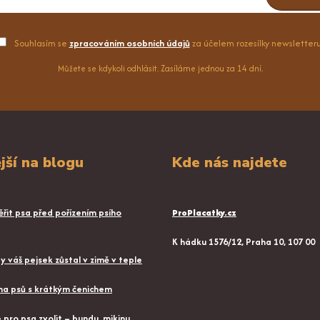
Souhlasím se
zpracováním osobních údajů
za účelem rozesílky newsletteru
Můžete se kdykoli odhlásit. Zasíláme jednou za 14 dní.
jší na blogu
Kde nás najdete
řit psa před pořízením psího
ProPlacatky.cz
K hádku 1576/12, Praha 10, 107 00
aby váš pejsek zůstal v zimě v teple
a psů s krátkým čenichem
pro psa zvolit – bundu, mikinu