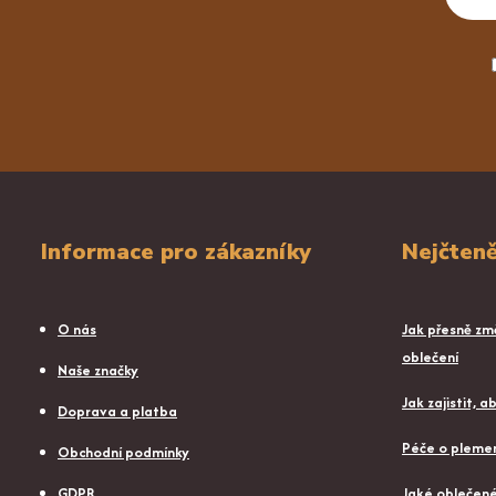
Informace pro zákazníky
Nejčteně
O nás
Jak přesně změ
oblečení
Naše značky
Jak zajistit, 
Doprava a platba
Péče o plemen
Obchodní podmínky
GDPR
Jaké oblečené 