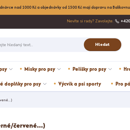
dnávce nad 1000 Kč a objednávky od 1500 Kč mají dopravu na Balíkov
Nevíte si rady? Zavolejte.
+420
Hledat
psy
Misky pro psy
Pelíšky pro psy
Hr
é doplňky pro psy
Výcvik a psí sporty
Pro pá
ené...)
rné/červené...)