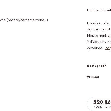
Ohodnotit prod
Dámské tričko 
padne, ale také
Mopse není jen
individuality,
vyrobíme...
cel
Dostupnost
Velikost
520 Kč
430 Kč
bez 