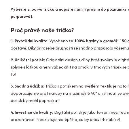
Vyberte si barvu trička a napište nám ji prosím do poznámky v
purpurová).
Proč právě naše tričko?
1. Prvotřídní kvalita:
Vyrobeno ze
100% bavlny o gramáži 150 
postavě. Díky přirozené pružnosti se snadno přizpůsobí vašemu 
2. Unikátní potisk:
Originální design z dílny Hrdě tvořím je digit
splyne s látkou a není vůbec cítit na omak. U tmavých triček se 
to!
3. Snadná údržba:
Tričko s potiskem na světlém textilu je natoli
doporučujeme prát naruby na maximálně 40° a vyhnout se aviváži
potisk by mohl popraskat.
4. Investice do kvality:
Digitální potisk je jako ferrari mezi tec
prezentovat. Neexistuje nic lepšího, co by dnes trh nabízel.