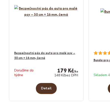
Bezpečnostní pás do auta pro malé psy –
50 cm × 16 mm, černá
Bunda pro
179 Kč
Doručíme do
/
ks
týdne
Skladem 4
148 Kč
bez DPH
Detail