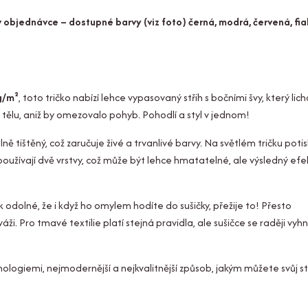
 objednávce – dostupné barvy (viz foto) černá, modrá, červená, fia
g/m²
, toto tričko nabízí lehce vypasovaný střih s bočními švy, který lic
tělu, aniž by omezovalo pohyb. Pohodlí a styl v jednom!
álně tištěný, což zaručuje živé a trvanlivé barvy. Na světlém tričku poti
používají dvě vrstvy, což může být lehce hmatatelné, ale výsledný efek
k odolné, že i když ho omylem hodíte do sušičky, přežije to! Přesto
. Pro tmavé textilie platí stejná pravidla, ale sušičce se raději vyh
hnologiemi, nejmodernější a nejkvalitnější způsob, jakým můžete svůj st