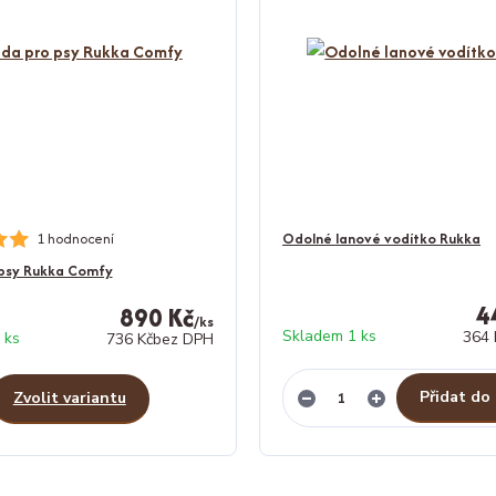
1 hodnocení
Odolné lanové vodítko Rukka
 psy Rukka Comfy
4
890 Kč
/
ks
Skladem 1 ks
364 
 ks
736 Kč
bez DPH
Přidat do
Zvolit variantu