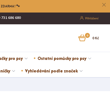
nu ZDARMA! 🐾
 731 686 680
Po-Pá, 8-17:00
Přihlášení
0
0 Kč
ačky pro psy
Ostatní pomůcky pro psy
níčky
Vyhledávání podle značek