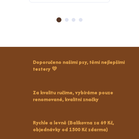
Doporučeno našimi psy, těmi nejlepšími
testery 💛
Za kvalitu ručíme, vybíráme pouze
renomované, kvalitní značky
Rychle a levně (Balíkovna za 69 Kč,
objednávky od 1500 Kč zdarma)