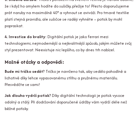
že i když ho omylem hodíte do sušičky, přežije to! Přesto doporučujeme
prát naruby na maximálně 40° a vyhnout se aviváži. Pro tmavé textilie
platí stejná pravidla, ale sušičce se raději vyhněte – potisk by mohl
popraskat.
4. Investice do kvality:
Digitální potisk je jako ferrari mezi
technologiemi, nejmodernější a nejkvalitnější způsob, jakým můžete svůj
styl prezentovat. Neexistuje nic lepšího, co by dnes trh nabízel.
Možné otázky a odpovědi:
Bude mi tričko sedět?
Tričko je navrženo tak, aby sedělo pohodlně a
lichotivě díky lehce vypasovanému střihu a pružnému materiálu.
Přesvědčte se sami!
Jak dlouho vydrží potisk?
Díky digitální technologii je potisk vysoce
odolný a stálý. Při dodržování doporučené údržby vám vydrží déle než
běžné potisky.