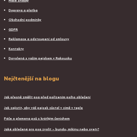
Naše značky
Doprava a platba
Obchodní podmínky
GDPR
Reklamace a odstoupení od smlouvy
Kontakty
Dovolená s vaším pejskem v Rakousku
Nejčtenější na blogu
Jak přesně změřit psa před pořízením psího oblečení
Jak zajistit, aby váš pejsek zůstal v zimě v teple
Péče o plemena psů s krátkým čenichem
Jaké oblečené pro psa zvolit – bundu, mikinu nebo svetr?