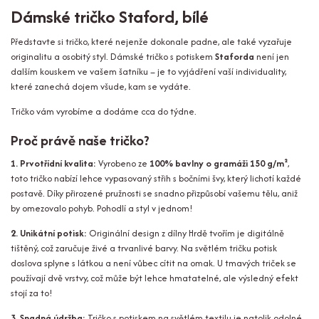
Dámské tričko Staford, bílé
Představte si tričko, které nejenže dokonale padne, ale také vyzařuje
originalitu a osobitý styl. Dámské tričko s potiskem
Staforda
není jen
dalším kouskem ve vašem šatníku – je to vyjádření vaší individuality,
které zanechá dojem všude, kam se vydáte.
Tričko vám vyrobíme a dodáme cca do týdne.
Proč právě naše tričko?
1. Prvotřídní kvalita:
Vyrobeno ze
100% bavlny o gramáži 150 g/m²
,
toto tričko nabízí lehce vypasovaný střih s bočními švy, který lichotí každé
postavě. Díky přirozené pružnosti se snadno přizpůsobí vašemu tělu, aniž
by omezovalo pohyb. Pohodlí a styl v jednom!
2. Unikátní potisk:
Originální design z dílny Hrdě tvořím je digitálně
tištěný, což zaručuje živé a trvanlivé barvy. Na světlém tričku potisk
doslova splyne s látkou a není vůbec cítit na omak. U tmavých triček se
používají dvě vrstvy, což může být lehce hmatatelné, ale výsledný efekt
stojí za to!
3. Snadná údržba:
Tričko s potiskem na světlém textilu je natolik odolné,