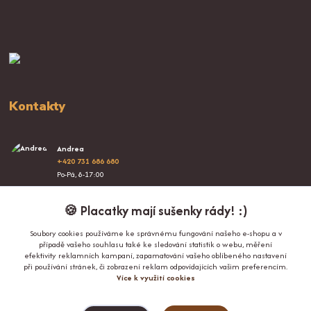
Kontakty
Andrea
+420 731 686 680
Po-Pá, 8-17:00
info@proplacatky.cz
🍪 Placatky mají sušenky rády! :)
Soubory cookies používáme ke správnému fungování našeho e-shopu a v
případě vašeho souhlasu také ke sledování statistik o webu, měření
efektivity reklamních kampaní, zapamatování vašeho oblíbeného nastavení
při používání stránek, či zobrazení reklam odpovídajících vašim preferencím.
Více k využití cookies
Upravit sběr cookies.