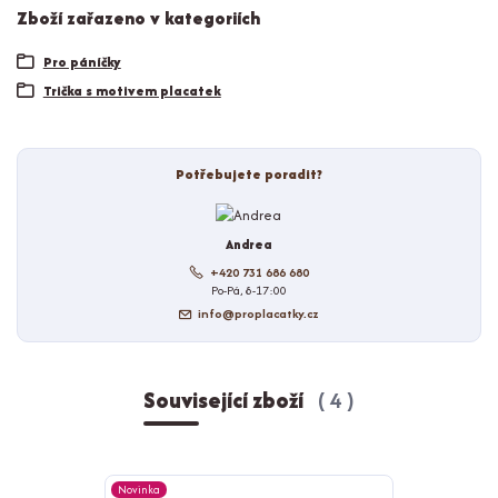
Zboží zařazeno v kategoriích
Pro páníčky
Trička s motivem placatek
Potřebujete poradit?
Andrea
+420 731 686 680
Po-Pá, 8-17:00
info@proplacatky.cz
Související zboží
4
Novinka
Novinka