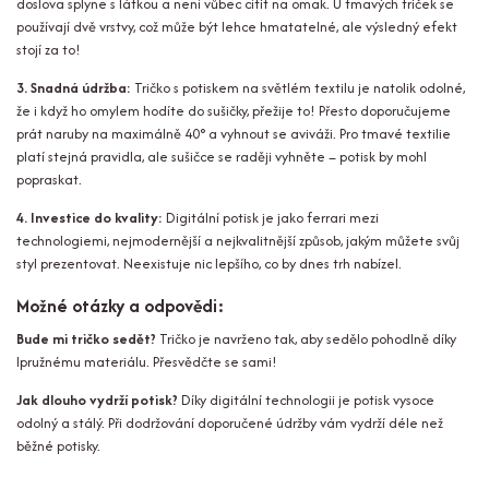
doslova splyne s látkou a není vůbec cítit na omak. U tmavých triček se
používají dvě vrstvy, což může být lehce hmatatelné, ale výsledný efekt
stojí za to!
3. Snadná údržba:
Tričko s potiskem na světlém textilu je natolik odolné,
že i když ho omylem hodíte do sušičky, přežije to! Přesto doporučujeme
prát naruby na maximálně 40° a vyhnout se aviváži. Pro tmavé textilie
platí stejná pravidla, ale sušičce se raději vyhněte – potisk by mohl
popraskat.
4. Investice do kvality:
Digitální potisk je jako ferrari mezi
technologiemi, nejmodernější a nejkvalitnější způsob, jakým můžete svůj
styl prezentovat. Neexistuje nic lepšího, co by dnes trh nabízel.
Možné otázky a odpovědi:
Bude mi tričko sedět?
Tričko je navrženo tak, aby sedělo pohodlně díky
lpružnému materiálu. Přesvědčte se sami!
Jak dlouho vydrží potisk?
Díky digitální technologii je potisk vysoce
odolný a stálý. Při dodržování doporučené údržby vám vydrží déle než
běžné potisky.