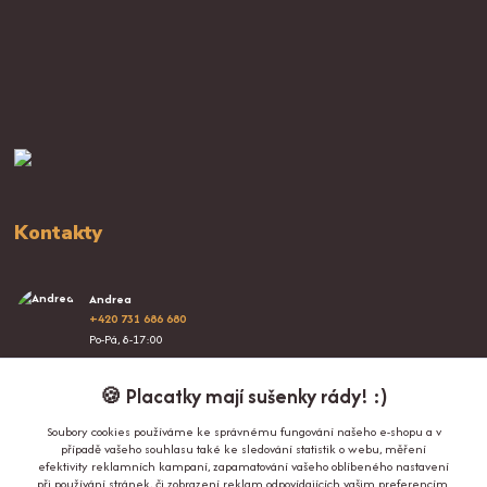
Kontakty
Andrea
+420 731 686 680
Po-Pá, 8-17:00
info@proplacatky.cz
🍪 Placatky mají sušenky rády! :)
Soubory cookies používáme ke správnému fungování našeho e-shopu a v
případě vašeho souhlasu také ke sledování statistik o webu, měření
efektivity reklamních kampaní, zapamatování vašeho oblíbeného nastavení
při používání stránek, či zobrazení reklam odpovídajících vašim preferencím.