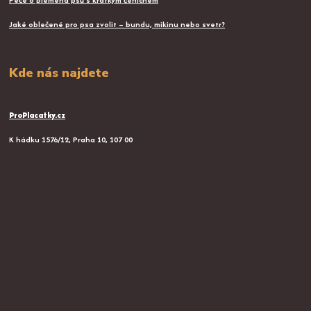
Péče o plemena psů s krátkým čenichem
Jaké oblečené pro psa zvolit – bundu, mikinu nebo svetr?
Kde nás najdete
ProPlacatky.cz
K hádku 1576/12, Praha 10, 107 00