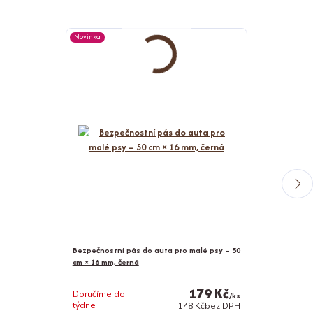
Novinka
Novinka
Bezpečnostní pás do auta pro malé psy – 50
cm × 16 mm, černá
Bunda pro psy
179 Kč
Doručíme do
/
ks
týdne
Skladem 4 ks
148 Kč
bez DPH