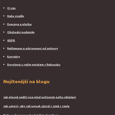
O nás
Naše značky
Doprava a platba
Obchodní podmínky
GDPR
Reklamace a odstoupení od smlouvy
Kontakty
Dovolená s vaším pejskem v Rakousku
Nejčtenější na blogu
Jak přesně změřit psa před pořízením psího oblečení
Jak zajistit, aby váš pejsek zůstal v zimě v teple