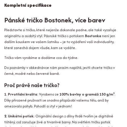
Kompletní specifikace
Pánské tričko Bostonek, více barev
Představte si tričko, které nejenže dokonale padne, ale také vyzařuje
originalitu a osobitý styl. Pásnské tričko s potiskem
Bostonka
není jen
dalším kouskem ve vašem šatníku – je to vyjádření vaší individuality,
které zanechá dojem všude, kam se vydáte.
Tričko vám vyrobíme a dodáme cca do týdne.
Do poznámky v obkednávce nám prosím napiště, jestli chcete tričko v
černé, modré nebo červené barvě.
Proč právě naše tričko?
1. Prvotřídní kvalita:
Vyrobeno ze
100% bavlny o gramáži 150 g/m²
.
Díky přirozené pružnosti se snadno přizpůsobí vašemu tělu, aniž by
omezovalo pohyb. Pohodlí a styl v jednom!
2. Unikátní potisk:
Originální design z dílny Hrdě tvořím je digitálně
tištěný, což zaručuje živé a trvanlivé barvy. Na světlém tričku potisk