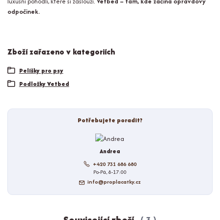
luxusní pohodlí, které si zaslouží.
Vetbed – tam, kde začíná opravdový
odpočinek.
Zboží zařazeno v kategoriích
Pelíšky pro psy
Podložky Vetbed
Potřebujete poradit?
Andrea
+420 731 686 680
Po-Pá, 8-17:00
info@proplacatky.cz