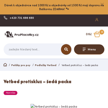
Dárek k objednávce nad 1000 Kč a objednávky od 1500 Kč mají dopravu na
Balíkovnu ZDARMA! 🐾
+420 731 686 680
Po-Pá, 8-17:00
0
0 Kč
Menu
Pelíšky pro psy
Podložky Vetbed
Vetbed protiskluz – šedá packa
Vetbed protiskluz – šedá packa
Novinka