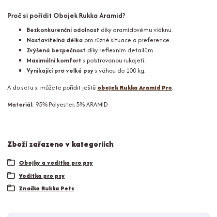
Proč si pořídit Obojek Rukka Aramid?
Bezkonkurenční odolnost
díky aramidovému vláknu.
Nastavitelná délka
pro různé situace a preference.
Zvýšená bezpečnost
díky reflexním detailům.
Maximální komfort
s polstrovanou rukojetí.
Vynikající pro velké psy
s váhou do 100 kg.
A do setu si můžete pořídit ještě
obojek Rukka Aramid Pro
.
Materiál:
95% Polyester, 5% ARAMID
Zboží zařazeno v kategoriích
Obojky a vodítka pro psy
Vodítka pro psy
Značka Rukka Pets