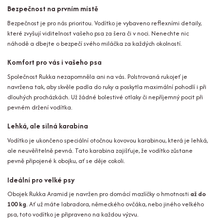
Bezpečnost na prvním místě
Bezpečnost je pro nás prioritou. Vodítko je vybaveno reflexními detaily,
které zvyšují viditelnost vašeho psa za šera či v noci. Nenechte nic
náhodě a dbejte o bezpečí svého miláčka za každých okolností.
Komfort pro vás i vašeho psa
Společnost Rukka nezapomněla ani na vás. Polstrovaná rukojeť je
navržena tak, aby skvěle padla do ruky a poskytla maximální pohodlí i při
dlouhých procházkách. Už žádné bolestivé otlaky či nepříjemný pocit při
pevném držení vodítka.
Lehká, ale silná karabina
Vodítko je ukončeno speciální otočnou kovovou karabinou, která je lehká,
ale neuvěřitelně pevná. Tato karabina zajišťuje, že vodítko zůstane
pevně připojené k obojku, ať se děje cokoli.
Ideální pro velké psy
Obojek Rukka Aramid je navržen pro domácí mazlíčky o hmotnosti
až do
100 kg
. Ať už máte labradora, německého ovčáka, nebo jiného velkého
psa, toto vodítko je připraveno na každou výzvu.