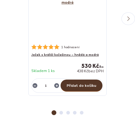
Nerezová psí m
1 hodnocení
Ježek s králičí kožešinou – hnědá a modrá
530 Kč
/
ks
Skladem 1 ks
438 Kč
bez DPH
Skladem 1 ks
Přidat do košíku
Z