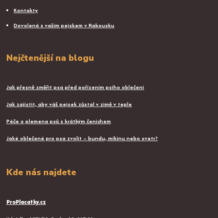
Kontakty
Dovolená s vaším pejskem v Rakousku
Nejčtenější na blogu
Jak přesně změřit psa před pořízením psího oblečení
Jak zajistit, aby váš pejsek zůstal v zimě v teple
Péče o plemena psů s krátkým čenichem
Jaké oblečené pro psa zvolit – bundu, mikinu nebo svetr?
Kde nás najdete
ProPlacatky.cz