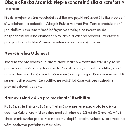
Obojek Rukka Aramid: Nepřekonatelná síla a komfort v
jednom
Představujeme vám revoluční vodítko pro psy, které zvedá laťku v oblasti
síly, odolnosti a pohodlí – Obojek Rukka Aramid Pro. Tento produkt není
jen dalším kouskem v řadě běžných vodítek, je to investice do
bezpečnosti vašeho čtyřnohého miláčka a vašeho pohodlí. Přečtěte si,
proč je obojek Rukka Aramid skvělou volbou pro vašeho psa.
Neuvěřitelná Odolnost
Jádrem tohoto vodítka je aramidové vlákno – materiál tak silný, že se
používá v neprůstřelných vestách. Představte si, že máte vodítko, které
odolá i těm nejdivočejším tahům a nečekaným výpadům vašeho psa. Už
se nemusíte obávat, že vodítko nevydrží, když se váš pes rozhodne
pronásledovat veverku.
Nastavitelná délka pro maximální flexibilitu
Každý pes je jiný a každý majitel má své preference. Proto je délka
vodítka Rukka Aramid snadno nastavitelná od 1,2 až do 2 metrů. Ať už
chcete mít svého psa blízko, nebo mu dopřát trochu volnosti, toto vodítko
vám poskytne potřebnou flexibilitu.