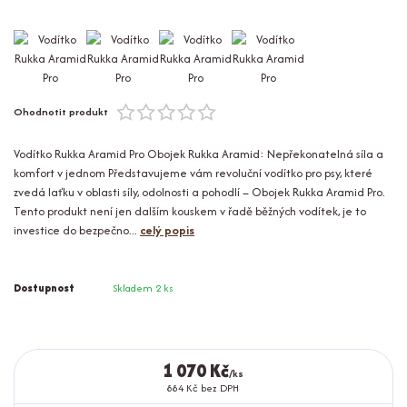
Ohodnotit produkt
Vodítko Rukka Aramid Pro Obojek Rukka Aramid: Nepřekonatelná síla a
komfort v jednom Představujeme vám revoluční vodítko pro psy, které
zvedá laťku v oblasti síly, odolnosti a pohodlí – Obojek Rukka Aramid Pro.
Tento produkt není jen dalším kouskem v řadě běžných vodítek, je to
investice do bezpečno...
celý popis
Dostupnost
Skladem 2 ks
1 070 Kč
/
ks
884 Kč
bez DPH