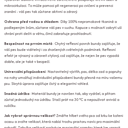
mikrocirkulaci. To může pomoci při regeneraci po cvičení a prevenci
zranění - váš pes tak zůstane aktivní a zdravý.
Ochrana před vodou a chladem
: Díky 100% nepromokavé tkanině a
podlepeným švům, zůstane váš pes v suchu. Kapuce s možností zakrytí uší
chrání proti dešti a větru, čímž zabraňuje prochladnutí.
Bezpečnost na prvním místě
: Chytrý reflexní povrch bundy zajišťuje, že
váš pes bude viditelný i za zhoršených světelných podmínek. Reflexní
efekt je výrazný a zároveň stylový, což zajišťuje, že nejen že pes vypadá
dobře, ale je také v bezpečí.
Univerzální přizpůsobení
: Nastavitelný výstřih, pas, délka zad a popruhy
na nohy umožňují individuální přizpůsobení bundy přesně na míru vašemu
psu. Skrytá úprava zajišťuje čistý a elegantní vzhled.
Snadná údržba
: Materiál bundy je navržen tak, aby vydržel, a přitom
zůstal jednoduchý na údržbu. Stačí prát na 30 °C a nepoužívat aviváž a
sušičku.
Jak vybrat správnou velikost?
Změřte hřbet svého psa od krku ke kořeni
ocasu a zvolte velikost, která nabízí trochu prostoru navíc pro maximální
pohodlí. Tabulka velikostí poskytuje maximální rozměry, které lze upravit