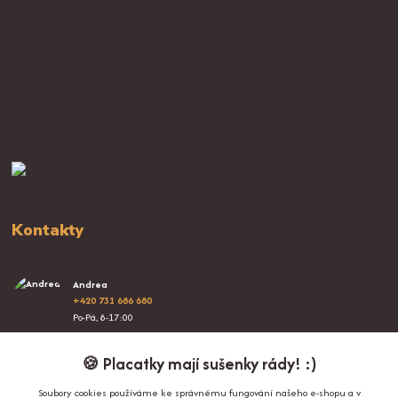
Kontakty
Andrea
+420 731 686 680
Po-Pá, 8-17:00
info@proplacatky.cz
🍪 Placatky mají sušenky rády! :)
Soubory cookies používáme ke správnému fungování našeho e-shopu a v