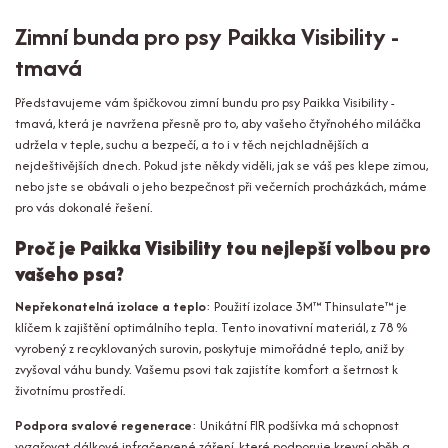
Zimní bunda pro psy Paikka Visibility -
tmavá
Představujeme vám špičkovou zimní bundu pro psy Paikka Visibility -
tmavá, která je navržena přesně pro to, aby vašeho čtyřnohého miláčka
udržela v teple, suchu a bezpečí, a to i v těch nejchladnějších a
nejdeštivějších dnech. Pokud jste někdy viděli, jak se váš pes klepe zimou,
nebo jste se obávali o jeho bezpečnost při večerních procházkách, máme
pro vás dokonalé řešení.
Proč je Paikka Visibility tou nejlepší volbou pro
vašeho psa?
Nepřekonatelná izolace a teplo
: Použití izolace 3M™ Thinsulate™ je
klíčem k zajištění optimálního tepla. Tento inovativní materiál, z 78 %
vyrobený z recyklovaných surovin, poskytuje mimořádné teplo, aniž by
zvyšoval váhu bundy. Vašemu psovi tak zajistíte komfort a šetrnost k
životnímu prostředí.
Podpora svalové regenerace
: Unikátní FIR podšívka má schopnost
vyzařovat dálkové infračervené záření, které podporuje krevní oběh a