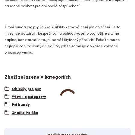
na menší velikost pro dokonalé přizpůsobení.
Zimní bunda pro psy Paikka Visibility - tmavá není jen oblečení. Je to
investice do zdraví, bezpečnosti a pohody vašeho psa. Užijte si zimu
naplno, bez starostí o to, jak se váš čtyřnohý přítel cítí. Pořiďte mu to
nejlepší, co si zaslouží, a sledujte, jak se zamiluje do každé chladné
procházky venku.
Zboží zařazeno v kategoriích
Oblečky pro psy
Výcvik a psí sporty
Psí bundy
Značka Paikka
Potřebujete poradit?