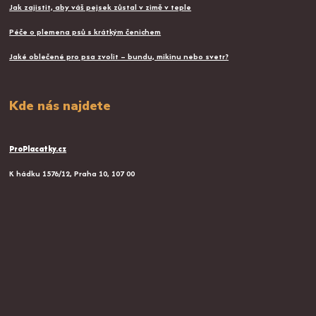
Jak zajistit, aby váš pejsek zůstal v zimě v teple
Péče o plemena psů s krátkým čenichem
Jaké oblečené pro psa zvolit – bundu, mikinu nebo svetr?
Kde nás najdete
ProPlacatky.cz
K hádku 1576/12, Praha 10, 107 00