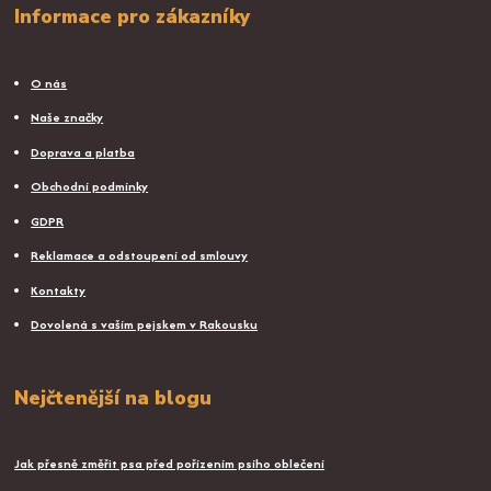
Informace pro zákazníky
O nás
Naše značky
Doprava a platba
Obchodní podmínky
GDPR
Reklamace a odstoupení od smlouvy
Kontakty
Dovolená s vaším pejskem v Rakousku
Nejčtenější na blogu
Jak přesně změřit psa před pořízením psího oblečení