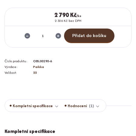
2 790 Kč
/
ks
2 306 Kč
bez DPH
Přidat do košíku
Číslo produktu:
OBL00190-6
Výrobce:
Paikka
Velikost:
55
Kompletní specifikace
Hodnocení
1
Kompletní specifikace