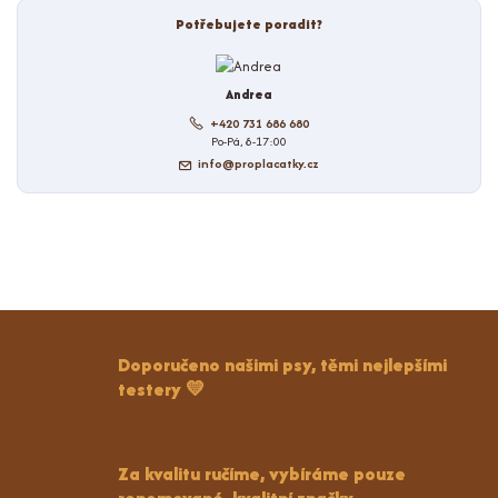
Potřebujete poradit?
Andrea
+420 731 686 680
Po-Pá, 8-17:00
info@proplacatky.cz
Doporučeno našimi psy, těmi nejlepšími
testery 💛
Za kvalitu ručíme, vybíráme pouze
renomované, kvalitní značky