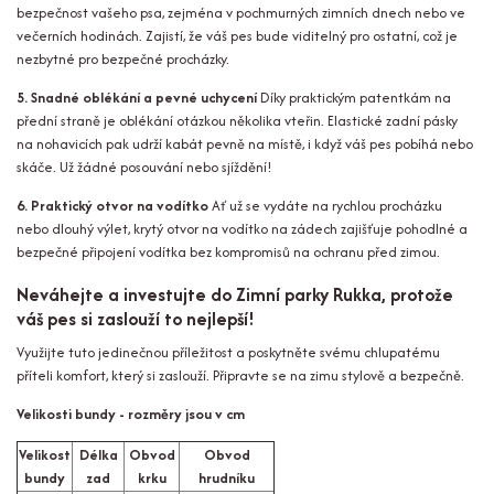
bezpečnost vašeho psa, zejména v pochmurných zimních dnech nebo ve
večerních hodinách. Zajistí, že váš pes bude viditelný pro ostatní, což je
nezbytné pro bezpečné procházky.
5. Snadné oblékání a pevné uchycení
Díky praktickým patentkám na
přední straně je oblékání otázkou několika vteřin. Elastické zadní pásky
na nohavicích pak udrží kabát pevně na místě, i když váš pes pobíhá nebo
skáče. Už žádné posouvání nebo sjíždění!
6. Praktický otvor na vodítko
Ať už se vydáte na rychlou procházku
nebo dlouhý výlet, krytý otvor na vodítko na zádech zajišťuje pohodlné a
bezpečné připojení vodítka bez kompromisů na ochranu před zimou.
Neváhejte a investujte do Zimní parky Rukka, protože
váš pes si zaslouží to nejlepší!
Využijte tuto jedinečnou příležitost a poskytněte svému chlupatému
příteli komfort, který si zaslouží. Připravte se na zimu stylově a bezpečně.
Velikosti bundy - rozměry jsou v cm
Velikost
Délka
Obvod
Obvod
bundy
zad
krku
hrudníku