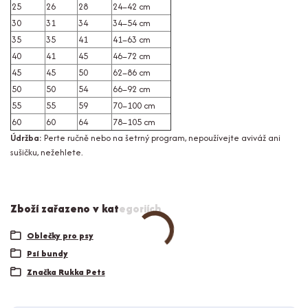
25
26
28
24–42 cm
30
31
34
34–54 cm
35
35
41
41–63 cm
40
41
45
46–72 cm
45
45
50
62–86 cm
50
50
54
66–92 cm
55
55
59
70–100 cm
60
60
64
78–105 cm
Údržba:
Perte ručně nebo na šetrný program, nepoužívejte aviváž ani
sušičku, nežehlete.
Zboží zařazeno v kategoriích
Oblečky pro psy
Psí bundy
Značka Rukka Pets