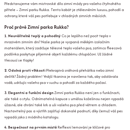
Představujeme vám mistrovské dílo zimní módy pro vašeho čtyřnohého
přítele – Zimní parku Rukka. Tento kabát je ztělesněním luxusu, pohodlí a
ochrany, které váš pes potřebuje v chladných zimních měsících.
Proč právě Zimní parka Rukka?
1. Neuvěřitelně teplý a pohodlný
Co je lepšího než pocit tepla v
mrazivém zimním dni? Naše parka je vycpaná měkkým izolačním
materiálem, který zadržuje tělesné teplo vašeho psa, zatímco fleecová
podšívka poskytuje příjemné objetí každému chlupáčovi. Už žádné
třesoucí se tlapky!
2. Odolná proti vlhkosti
Překvapivá sněhová přeháňka nebo zimní
deštík? Žádný problém! Vnější tkanina je navržena tak, aby odolávala
vodě, udržujíc vašeho psa v suchu a pohodlí za každého počasí.
3. Elegantní a funkční design
Zimní parka Rukka není jen o funkčnosti,
ale také o stylu. Odnímatelná kapuce s umělou kožešinou nejen vypadá
úžasně, ale chrání také krk a uši vašeho psa před větrem a chladem.
Nastavitelný pas a výstřih zajišťují dokonalé padnutí, díky čemuž váš pes
vypadá jako z módního katalogu.
4. Bezpečnost na prvním místě
Reflexní lemování je klíčové pro