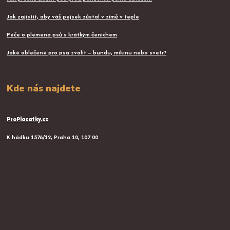
Jak zajistit, aby váš pejsek zůstal v zimě v teple
Péče o plemena psů s krátkým čenichem
Jaké oblečené pro psa zvolit – bundu, mikinu nebo svetr?
Kde nás najdete
ProPlacatky.cz
K hádku 1576/12, Praha 10, 107 00