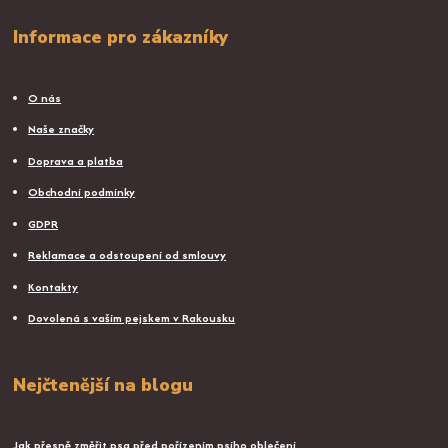
Informace pro zákazníky
O nás
Naše značky
Doprava a platba
Obchodní podmínky
GDPR
Reklamace a odstoupení od smlouvy
Kontakty
Dovolená s vaším pejskem v Rakousku
Nejčtenější na blogu
Jak přesně změřit psa před pořízením psího oblečení