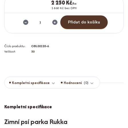
2 250 Kč
/
ks
1 860 Kč
bez DPH
Přidat do košíku
Číslo produktu:
OBL00120-6
Velikost:
50
Kompletní specifikace
Hodnocení
0
Kompletní specifikace
Zimní psí parka Rukka