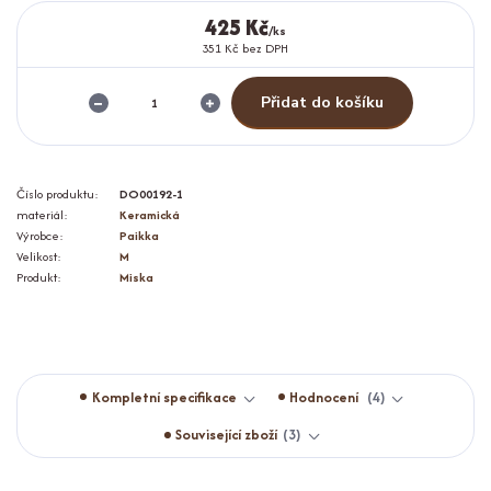
425 Kč
/
ks
351 Kč
bez DPH
Přidat do košíku
Číslo produktu:
DO00192-1
materiál:
Keramická
Výrobce:
Paikka
Velikost:
M
Produkt:
Miska
Kompletní specifikace
Hodnocení
4
Související zboží
3