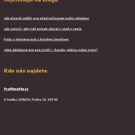
Jak přesně změřit psa před pořízením psího oblečení
Jak zajistit, aby váš pejsek zůstal v zimě v teple
Péče o plemena psů s krátkým čenichem
Jaké oblečené pro psa zvolit – bundu, mikinu nebo svetr?
Kde nás najdete
ProPlacatky.cz
K hádku 1576/12, Praha 10, 107 00