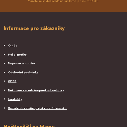
Můžete se kdykoli odhlásit. Zasíláme jednou za 14 dní.
Informace pro zákazníky
O nás
Naše značky
Doprava a platba
Obchodní podmínky
GDPR
Reklamace a odstoupení od smlouvy
Kontakty
Dovolená s vaším pejskem v Rakousku
Nejčtenější na blogu