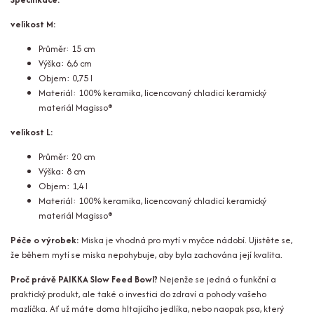
velikost M:
Průměr: 15 cm
Výška: 6,6 cm
Objem: 0,75 l
Materiál: 100% keramika, licencovaný chladicí keramický
materiál Magisso®
velikost L:
Průměr: 20 cm
Výška: 8 cm
Objem: 1,4 l
Materiál: 100% keramika, licencovaný chladicí keramický
materiál Magisso®
Péče o výrobek:
Miska je vhodná pro mytí v myčce nádobí. Ujistěte se,
že během mytí se miska nepohybuje, aby byla zachována její kvalita.
Proč právě PAIKKA Slow Feed Bowl?
Nejenže se jedná o funkční a
praktický produkt, ale také o investici do zdraví a pohody vašeho
mazlíčka. Ať už máte doma hltajícího jedlíka, nebo naopak psa, který