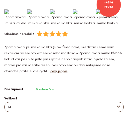
- 43 %
750 Kč
Ohodnotit produkt
Zpomalovací psí miska Paikka (slow feed bowl) Představujeme vám
revoluční řešení pro krmení vašeho mazlíčka – Zpomalovací miska PAIKKA.
Pokud váš pes hltá jídlo příliš rychle nebo naopak ztrácí o jídlo zájem,
máme pro vás ideální řešení. Váš problém: Všichni milujeme naše
čtyřnohé přátele, ale rychl...
celý popis
Dostupnost
Skladem 3 ks
Velikost