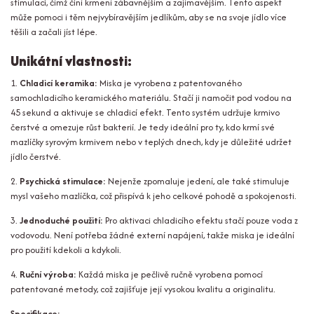
stimulaci, čímž činí krmení zábavnějším a zajímavějším. Tento aspekt
může pomoci i těm nejvybíravějším jedlíkům, aby se na svoje jídlo více
těšili a začali jíst lépe.
Unikátní vlastnosti:
1.
Chladicí keramika:
Miska je vyrobena z patentovaného
samochladicího keramického materiálu. Stačí ji namočit pod vodou na
45 sekund a aktivuje se chladicí efekt. Tento systém udržuje krmivo
čerstvé a omezuje růst bakterií. Je tedy ideální pro ty, kdo krmí své
mazlíčky syrovým krmivem nebo v teplých dnech, kdy je důležité udržet
jídlo čerstvé.
2.
Psychická stimulace:
Nejenže zpomaluje jedení, ale také stimuluje
mysl vašeho mazlíčka, což přispívá k jeho celkové pohodě a spokojenosti.
3.
Jednoduché použití:
Pro aktivaci chladicího efektu stačí pouze voda z
vodovodu. Není potřeba žádné externí napájení, takže miska je ideální
pro použití kdekoli a kdykoli.
4.
Ruční výroba:
Každá miska je pečlivě ručně vyrobena pomocí
patentované metody, což zajišťuje její vysokou kvalitu a originalitu.
Specifikace: