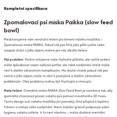
Kompletní specifikace
Zpomalovací psí miska Paikka (slow feed
bowl)
Představujeme vám revoluční řešení pro krmení vašeho mazlíčka –
Zpomalovací miska PAIKKA. Pokud váš pes hltá jídlo příliš rychle nebo
naopak ztrácí o jídlo zájem, máme pro vás ideální řešení.
Váš problém:
Všichni milujeme naše čtyřnohé přátele, ale rychlé jedení
může způsobovat nejen zažívací potíže, ale také nadýmání, které může
vést k dalším zdravotním komplikacím. Na druhé straně, pokud váš pes
nemá o jídlo zájem, může to vést k podvýživě a dalším zdravotním
problémům. Oba problémy mohou být frustrující a stresující.
Naše řešení:
Oceněná miska PAIKKA Slow Feed Bowl je navržena tak, aby
zpomalila stravovací proces vašeho psa pomocí inovativního 3D tvaru.
Tento design nutí vašeho mazlíčka jíst pomaleji, čímž přispívá k lepšímu
trávení a snižuje riziko nadýmání. Navíc žvýkání granulí podporuje zubní
hygienu vašeho zvířete. A to není všechno – miska dodává mentální